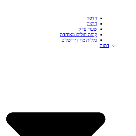
הדסה
הרצוג
שערי צדק
קופת חולים מאוחדת
כללית מחוז ירושלים
דתות