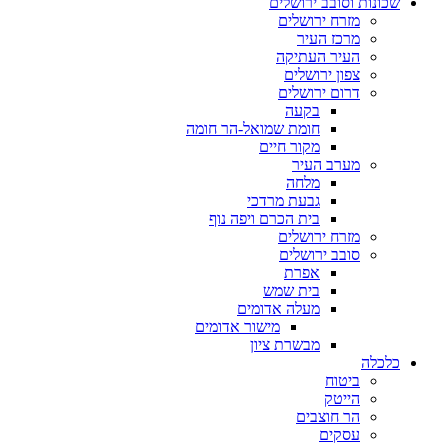
שכונות וסובב ירושלים
מזרח ירושלים
מרכז העיר
העיר העתיקה
צפון ירושלים
דרום ירושלים
בקעה
חומת שמואל-הר חומה
מקור חיים
מערב העיר
מלחה
גבעת מרדכי
בית הכרם ויפה נוף
מזרח ירושלים
סובב ירושלים
אפרת
בית שמש
מעלה אדומים
מישור אדומים
מבשרת ציון
כלכלה
ביטוח
הייטק
הר חוצבים
עסקים