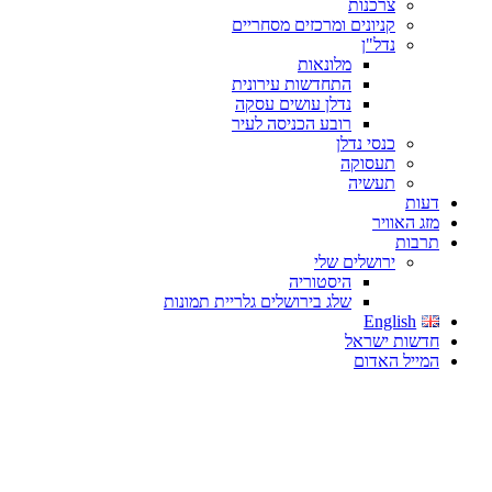
צרכנות
קניונים ומרכזים מסחריים
נדל"ן
מלונאות
התחדשות עירונית
נדלן עושים עסקה
רובע הכניסה לעיר
כנסי נדלן
תעסוקה
תעשיה
דעות
מזג האוויר
תרבות
ירושלים שלי
היסטוריה
שלג בירושלים גלריית תמונות
English
חדשות ישראל
המייל האדום