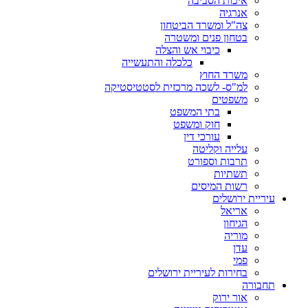
איכות הסביבה
אנרגיה
צה"ל ומשרד הביטחון
בטחון פנים ומשטרה
כיבוי אש והצלה
כלכלה והתעשייה
משרד החוץ
למ"ס- לשכה מרכזית לסטטיסטיקה
משפטים
בתי המשפט
חוק ומשפט
עורכי דין
עלייה וקליטה
תרבות וספורט
תשתיות
רשות המיסים
עיריית ירושלים
אריאל
הגיחון
מוריה
עדן
פמי
בחירות לעיריית ירושלים
תחבורה
אור ירוק