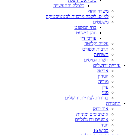
כיבוי אש והצלה
כלכלה והתעשייה
משרד החוץ
למ"ס- לשכה מרכזית לסטטיסטיקה
משפטים
בתי המשפט
חוק ומשפט
עורכי דין
עלייה וקליטה
תרבות וספורט
תשתיות
רשות המיסים
עיריית ירושלים
אריאל
הגיחון
מוריה
עדן
פמי
בחירות לעיריית ירושלים
תחבורה
אור ירוק
אוטובוסים ומוניות
אופניים ודו גלגליים
חניה
כביש 16