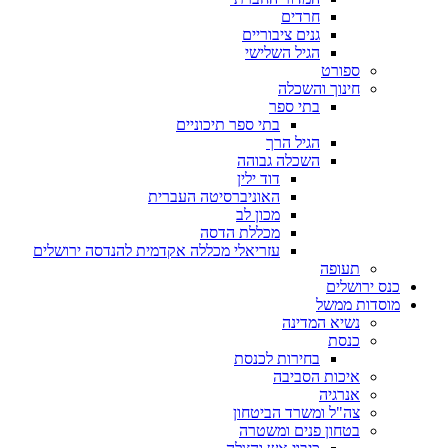
חרדים
גנים ציבוריים
הגיל השלישי
ספורט
חינוך והשכלה
בתי ספר
בתי ספר תיכוניים
הגיל הרך
השכלה גבוהה
דוד ילין
האוניברסיטה העברית
מכון לב
מכללת הדסה
עזריאלי מכללה אקדמית להנדסה ירושלים
תעופה
כנס ירושלים
מוסדות ממשל
נשיא המדינה
כנסת
בחירות לכנסת
איכות הסביבה
אנרגיה
צה"ל ומשרד הביטחון
בטחון פנים ומשטרה