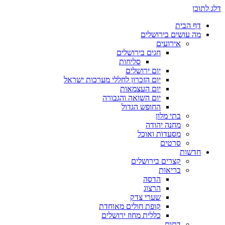
דלג לתוכן
דף הבית
מה עושים בירושלים
אירועים
חגים בירושלים
סליחות
יום ירושלים
יום הזכרון לחללי מערכות ישראל
יום העצמאות
יום השואה והגבורה
החופש הגדול
בתי מלון
מחנה יהודה
מסעדות ואוכל
סרטים
חדשות
קצרים בירושלים
בריאות
הדסה
הרצוג
שערי צדק
קופת חולים מאוחדת
כללית מחוז ירושלים
דתות