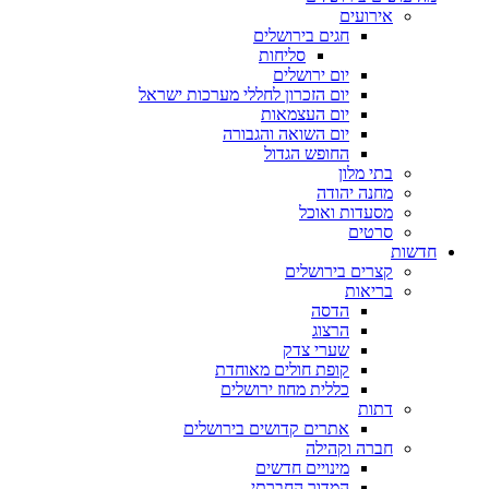
אירועים
חגים בירושלים
סליחות
יום ירושלים
יום הזכרון לחללי מערכות ישראל
יום העצמאות
יום השואה והגבורה
החופש הגדול
בתי מלון
מחנה יהודה
מסעדות ואוכל
סרטים
חדשות
קצרים בירושלים
בריאות
הדסה
הרצוג
שערי צדק
קופת חולים מאוחדת
כללית מחוז ירושלים
דתות
אתרים קדושים בירושלים
חברה וקהילה
מינויים חדשים
המדור החברתי