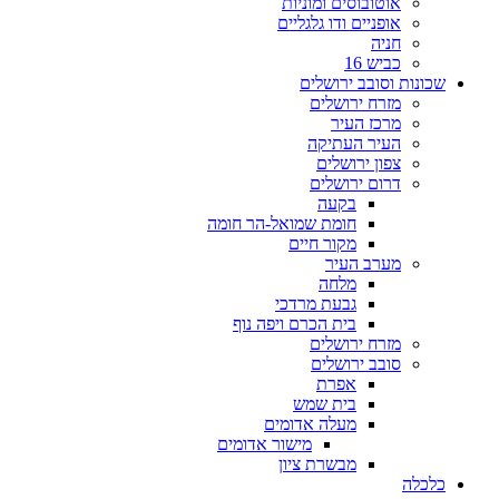
אוטובוסים ומוניות
אופניים ודו גלגליים
חניה
כביש 16
שכונות וסובב ירושלים
מזרח ירושלים
מרכז העיר
העיר העתיקה
צפון ירושלים
דרום ירושלים
בקעה
חומת שמואל-הר חומה
מקור חיים
מערב העיר
מלחה
גבעת מרדכי
בית הכרם ויפה נוף
מזרח ירושלים
סובב ירושלים
אפרת
בית שמש
מעלה אדומים
מישור אדומים
מבשרת ציון
כלכלה