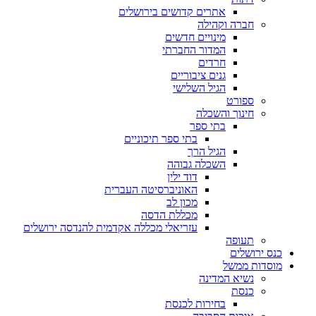
אתרים קדושים בירושלים
חברה וקהילה
מינויים חדשים
המדור החברתי
חרדים
גנים ציבוריים
הגיל השלישי
ספורט
חינוך והשכלה
בתי ספר
בתי ספר תיכוניים
הגיל הרך
השכלה גבוהה
דוד ילין
האוניברסיטה העברית
מכון לב
מכללת הדסה
עזריאלי מכללה אקדמית להנדסה ירושלים
תעופה
כנס ירושלים
מוסדות ממשל
נשיא המדינה
כנסת
בחירות לכנסת