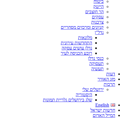
ביטוח
הייטק
הר חוצבים
עסקים
צרכנות
קניונים ומרכזים מסחריים
נדל"ן
מלונאות
התחדשות עירונית
נדלן עושים עסקה
רובע הכניסה לעיר
כנסי נדלן
תעסוקה
תעשיה
דעות
מזג האוויר
תרבות
ירושלים שלי
היסטוריה
שלג בירושלים גלריית תמונות
English
חדשות ישראל
המייל האדום