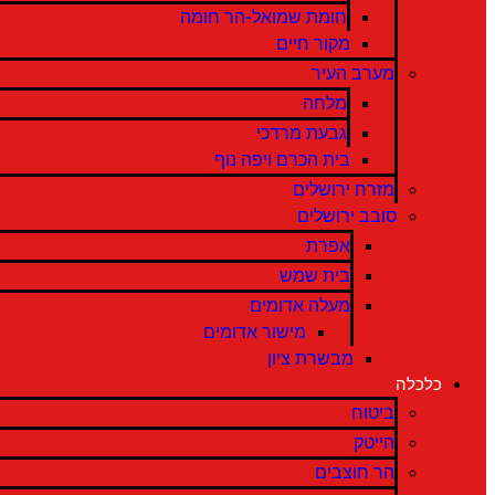
חומת שמואל-הר חומה
מקור חיים
מערב העיר
מלחה
גבעת מרדכי
בית הכרם ויפה נוף
מזרח ירושלים
סובב ירושלים
אפרת
בית שמש
מעלה אדומים
מישור אדומים
מבשרת ציון
כלכלה
ביטוח
הייטק
הר חוצבים