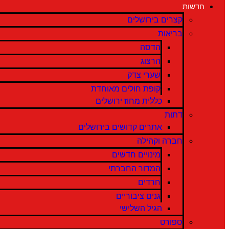
חדשות
קצרים בירושלים
בריאות
הדסה
הרצוג
שערי צדק
קופת חולים מאוחדת
כללית מחוז ירושלים
דתות
אתרים קדושים בירושלים
חברה וקהילה
מינויים חדשים
המדור החברתי
חרדים
גנים ציבוריים
הגיל השלישי
ספורט