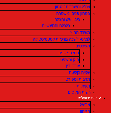
צה"ל ומשרד הביטחון
בטחון פנים ומשטרה
כיבוי אש והצלה
כלכלה והתעשייה
משרד החוץ
למ"ס- לשכה מרכזית לסטטיסטיקה
משפטים
בתי המשפט
חוק ומשפט
עורכי דין
עלייה וקליטה
תרבות וספורט
תשתיות
רשות המיסים
עיריית ירושלים
אריאל
הגיחון