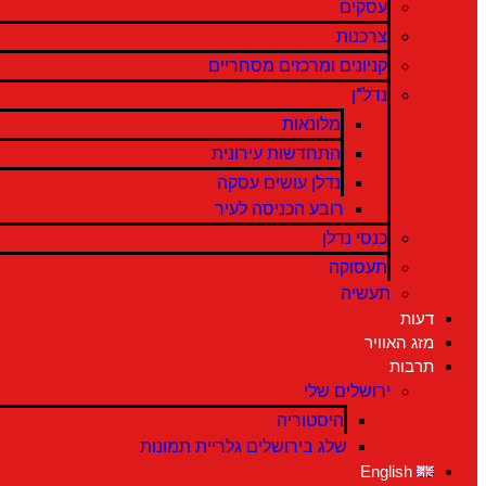
עסקים
צרכנות
קניונים ומרכזים מסחריים
נדל"ן
מלונאות
התחדשות עירונית
נדלן עושים עסקה
רובע הכניסה לעיר
כנסי נדלן
תעסוקה
תעשיה
דעות
מזג האוויר
תרבות
ירושלים שלי
היסטוריה
שלג בירושלים גלריית תמונות
English