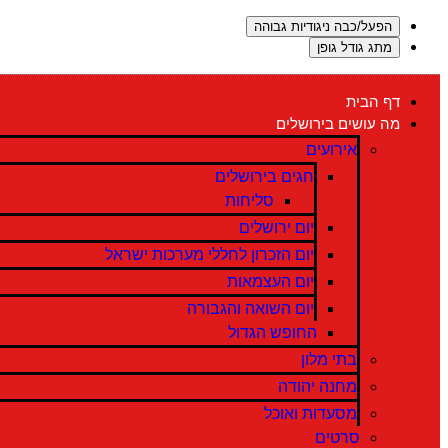
הפעל/כבה ניגודיות גבוהה
מתג גודל גופן
דף הבית
מה עושים בירושלים
אירועים
חגים בירושלים
סליחות
יום ירושלים
יום הזכרון לחללי מערכות ישראל
יום העצמאות
יום השואה והגבורה
החופש הגדול
בתי מלון
מחנה יהודה
מסעדות ואוכל
סרטים