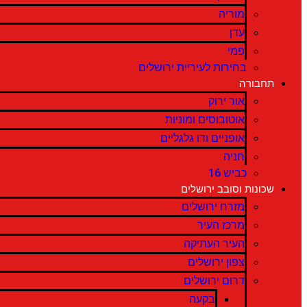
מוריה
עדן
פמי
בחירות לעיריית ירושלים
תחבורה
אור ירוק
אוטובוסים ומוניות
אופניים ודו גלגליים
חניה
כביש 16
שכונות וסובב ירושלים
מזרח ירושלים
מרכז העיר
העיר העתיקה
צפון ירושלים
דרום ירושלים
בקעה