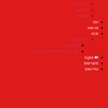
כנסי נדלן
תעסוקה
תעשיה
דעות
מזג האוויר
תרבות
ירושלים שלי
היסטוריה
שלג בירושלים גלריית תמונות
English
חדשות ישראל
המייל האדום