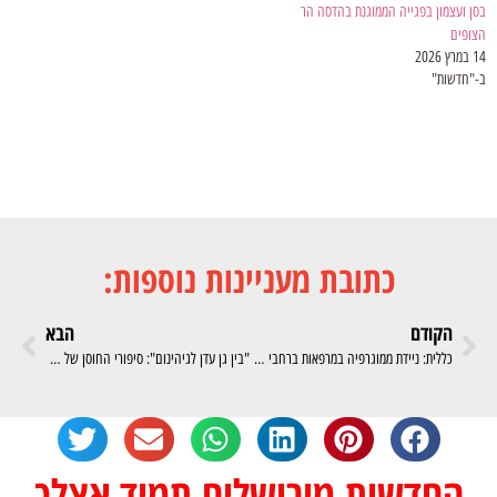
בסן ועצמון בפגייה הממוגנת בהדסה הר
הצופים
14 במרץ 2026
ב-"חדשות"
כתובת מעניינות נוספות:
הקודם
הבא
כללית: ניידת ממוגרפיה במרפאות ברחבי העיר
"בין גן עדן לגיהינום": סיפורי החוסן של עוטף עזה יוצאים לאור
החדשות מירושלים תמיד אצלך