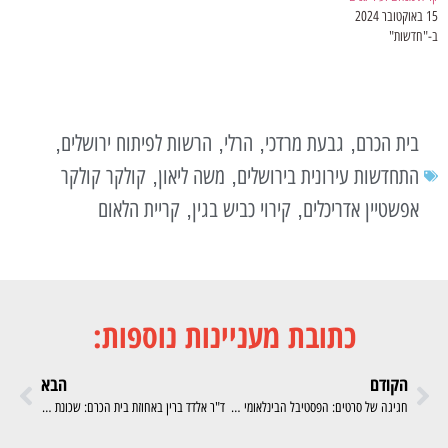
15 באוקטובר 2024
ב-"חדשות"
בית הכרם
גבעת מרדכי
הרלי
הרשות לפיתוח ירושלים
,
,
,
,
התחדשות עירונית בירושלים
משה ליאון
קולקר קולקר
,
,
אפשטיין אדריכלים
קירוי כביש בגין
קריית הלאום
,
,
כתובת מעניינות נוספות:
הקודם
הבא
חגיגה של סרטים: הפסטיבל הבינלאומי החמישי לסרטי נשים בירושלים: 9-13 בדצמבר 2024
ד"ר אלדד ברין באחוזת בית הכרם: שכונת טאלביה היא ללא ספק היהלום שבכתר שכונות ירושלים"