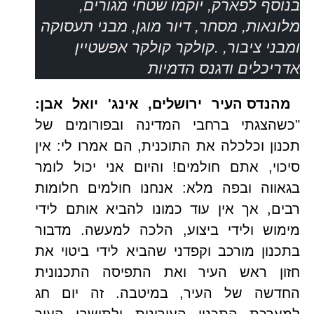
בנוסף לפארק, יוקמו שטחי מגורים,
מלונאות, מסחר, דיור מוגן, מבני תעסוקה
ומבני ציבור, .קולקר קולקר אפשטיין
אדריכלים ודגנס הדמיות
מהנדס העיר ירושלים, אינג' יואל אבן:
"כשהצגתי ברחבי המדינה ובפורומים של
תכנון וכלכלה את התוכנית, הם אמרו לי: אין
סיכוי, אתם חולמים! והיום אני יכול לומר
בגאווה ובפה מלא: אנחנו חולמים חלומות
רבים, אך אין עוד כמונו להביא אותם לידי
מימוש ולידי ביצוע, הלכה למעשה. מדבור
בתכנון מורכב וקפדני שהביא לידי ביטוי את
חזון ראש העיר ואת התפיסה התכנונית
החדשה של העיר, במיטבה. זה יום חג
למערכת התכנון העירונית ולתושבי העיר