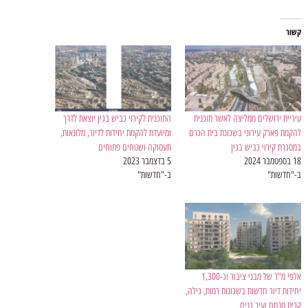
קשור
עיריית ירושלים ממליצה לאשר תוכנית
התוכנית לקירוי כביש בגין יוצאת לדרך
להקמת פארק עירוני בשכונת בית הכרם
ומיועדת להקמת יחידות לדיור, מלונאות,
במסגרת קירוי כביש בגין
תעסוקה ושטחים פתוחים
18 בספטמבר 2024
5 בדצמבר 2023
ב-"חדשות"
ב-"חדשות"
אלפי מ"ר של מבני ציבור וכ-1,300
יחידות דיור חדשות בשכונות רמות, גילה,
קרית מנחם ועיר גנים