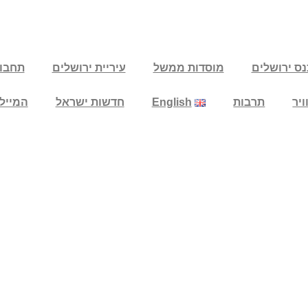
נס ירושלים
מוסדות ממשל
עיריית ירושלים
תחבו
יר
תרבות
English
חדשות ישראל
המייל