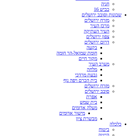
חניה
כביש 16
שכונות וסובב ירושלים
מזרח ירושלים
מרכז העיר
העיר העתיקה
צפון ירושלים
דרום ירושלים
בקעה
חומת שמואל-הר חומה
מקור חיים
מערב העיר
מלחה
גבעת מרדכי
בית הכרם ויפה נוף
מזרח ירושלים
סובב ירושלים
אפרת
בית שמש
מעלה אדומים
מישור אדומים
מבשרת ציון
כלכלה
ביטוח
הייטק