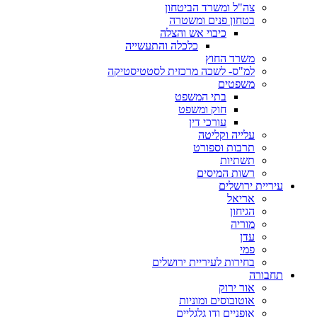
צה"ל ומשרד הביטחון
בטחון פנים ומשטרה
כיבוי אש והצלה
כלכלה והתעשייה
משרד החוץ
למ"ס- לשכה מרכזית לסטטיסטיקה
משפטים
בתי המשפט
חוק ומשפט
עורכי דין
עלייה וקליטה
תרבות וספורט
תשתיות
רשות המיסים
עיריית ירושלים
אריאל
הגיחון
מוריה
עדן
פמי
בחירות לעיריית ירושלים
תחבורה
אור ירוק
אוטובוסים ומוניות
אופניים ודו גלגליים