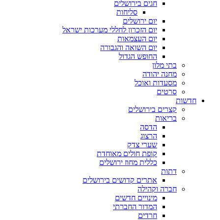
חגים בירושלים
סליחות
יום ירושלים
יום הזכרון לחללי מערכות ישראל
יום העצמאות
יום השואה והגבורה
החופש הגדול
בתי מלון
מחנה יהודה
מסעדות ואוכל
סרטים
חדשות
קצרים בירושלים
בריאות
הדסה
הרצוג
שערי צדק
קופת חולים מאוחדת
כללית מחוז ירושלים
דתות
אתרים קדושים בירושלים
חברה וקהילה
מינויים חדשים
המדור החברתי
חרדים