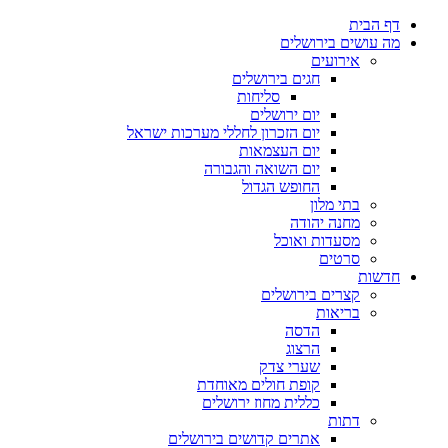
דלג
דף הבית
לתוכן
מה עושים בירושלים
אירועים
חגים בירושלים
סליחות
יום ירושלים
יום הזכרון לחללי מערכות ישראל
יום העצמאות
יום השואה והגבורה
החופש הגדול
בתי מלון
מחנה יהודה
מסעדות ואוכל
סרטים
חדשות
קצרים בירושלים
בריאות
הדסה
הרצוג
שערי צדק
קופת חולים מאוחדת
כללית מחוז ירושלים
דתות
אתרים קדושים בירושלים