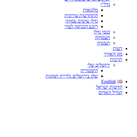
נדל"ן
מלונאות
התחדשות עירונית
נדלן עושים עסקה
רובע הכניסה לעיר
כנסי נדלן
תעסוקה
תעשיה
דעות
מזג האוויר
תרבות
ירושלים שלי
היסטוריה
שלג בירושלים גלריית תמונות
English
חדשות ישראל
המייל האדום