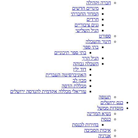
חברה וקהילה
מינויים חדשים
המדור החברתי
חרדים
גנים ציבוריים
הגיל השלישי
ספורט
חינוך והשכלה
בתי ספר
בתי ספר תיכוניים
הגיל הרך
השכלה גבוהה
דוד ילין
האוניברסיטה העברית
מכון לב
מכללת הדסה
עזריאלי מכללה אקדמית להנדסה ירושלים
תעופה
כנס ירושלים
מוסדות ממשל
נשיא המדינה
כנסת
בחירות לכנסת
איכות הסביבה
אנרגיה