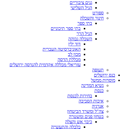
גנים ציבוריים
הגיל השלישי
ספורט
חינוך והשכלה
בתי ספר
בתי ספר תיכוניים
הגיל הרך
השכלה גבוהה
דוד ילין
האוניברסיטה העברית
מכון לב
מכללת הדסה
עזריאלי מכללה אקדמית להנדסה ירושלים
תעופה
כנס ירושלים
מוסדות ממשל
נשיא המדינה
כנסת
בחירות לכנסת
איכות הסביבה
אנרגיה
צה"ל ומשרד הביטחון
בטחון פנים ומשטרה
כיבוי אש והצלה
כלכלה והתעשייה