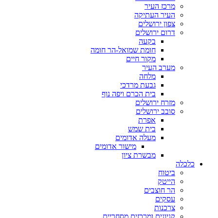
מרכז העיר
העיר העתיקה
צפון ירושלים
דרום ירושלים
בקעה
חומת שמואל-הר חומה
מקור חיים
מערב העיר
מלחה
גבעת מרדכי
בית הכרם ויפה נוף
מזרח ירושלים
סובב ירושלים
אפרת
בית שמש
מעלה אדומים
מישור אדומים
מבשרת ציון
כלכלה
ביטוח
הייטק
הר חוצבים
עסקים
צרכנות
קניונים ומרכזים מסחריים