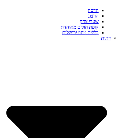
הדסה
הרצוג
שערי צדק
קופת חולים מאוחדת
כללית מחוז ירושלים
דתות