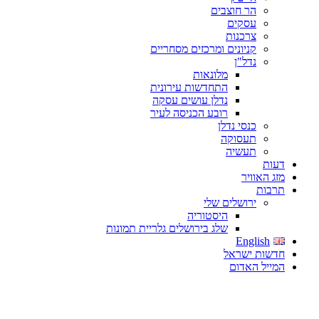
הר חוצבים
עסקים
צרכנות
קניונים ומרכזים מסחריים
נדל"ן
מלונאות
התחדשות עירונית
נדלן עושים עסקה
רובע הכניסה לעיר
כנסי נדלן
תעסוקה
תעשיה
דעות
מזג האוויר
תרבות
ירושלים שלי
היסטוריה
שלג בירושלים גלריית תמונות
English
חדשות ישראל
המייל האדום