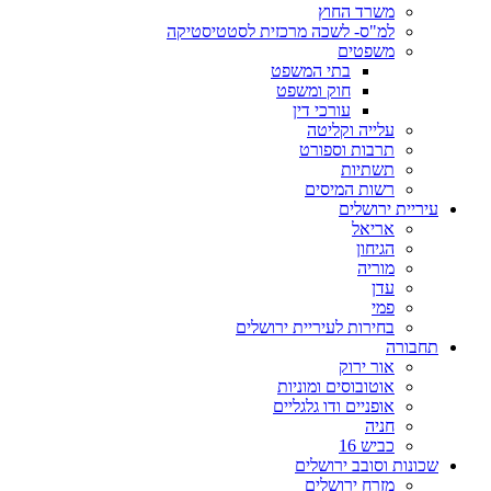
משרד החוץ
למ"ס- לשכה מרכזית לסטטיסטיקה
משפטים
בתי המשפט
חוק ומשפט
עורכי דין
עלייה וקליטה
תרבות וספורט
תשתיות
רשות המיסים
עיריית ירושלים
אריאל
הגיחון
מוריה
עדן
פמי
בחירות לעיריית ירושלים
תחבורה
אור ירוק
אוטובוסים ומוניות
אופניים ודו גלגליים
חניה
כביש 16
שכונות וסובב ירושלים
מזרח ירושלים