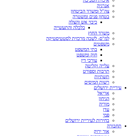
איכות הסביבה
אנרגיה
צה"ל ומשרד הביטחון
בטחון פנים ומשטרה
כיבוי אש והצלה
כלכלה והתעשייה
משרד החוץ
למ"ס- לשכה מרכזית לסטטיסטיקה
משפטים
בתי המשפט
חוק ומשפט
עורכי דין
עלייה וקליטה
תרבות וספורט
תשתיות
רשות המיסים
עיריית ירושלים
אריאל
הגיחון
מוריה
עדן
פמי
בחירות לעיריית ירושלים
תחבורה
אור ירוק