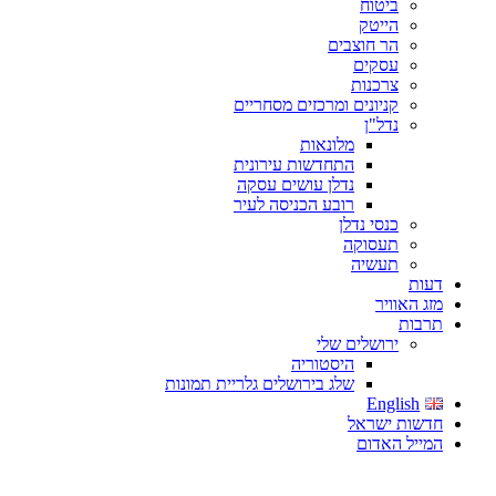
ביטוח
הייטק
הר חוצבים
עסקים
צרכנות
קניונים ומרכזים מסחריים
נדל"ן
מלונאות
התחדשות עירונית
נדלן עושים עסקה
רובע הכניסה לעיר
כנסי נדלן
תעסוקה
תעשיה
דעות
מזג האוויר
תרבות
ירושלים שלי
היסטוריה
שלג בירושלים גלריית תמונות
English
חדשות ישראל
המייל האדום