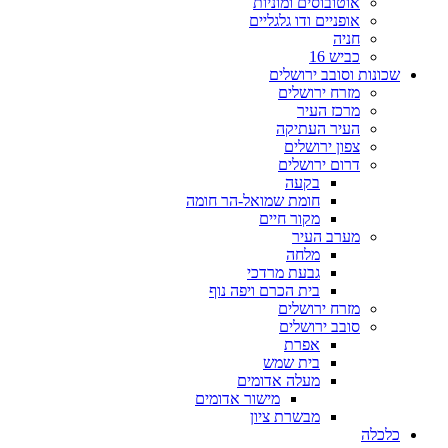
אוטובוסים ומוניות
אופניים ודו גלגליים
חניה
כביש 16
שכונות וסובב ירושלים
מזרח ירושלים
מרכז העיר
העיר העתיקה
צפון ירושלים
דרום ירושלים
בקעה
חומת שמואל-הר חומה
מקור חיים
מערב העיר
מלחה
גבעת מרדכי
בית הכרם ויפה נוף
מזרח ירושלים
סובב ירושלים
אפרת
בית שמש
מעלה אדומים
מישור אדומים
מבשרת ציון
כלכלה