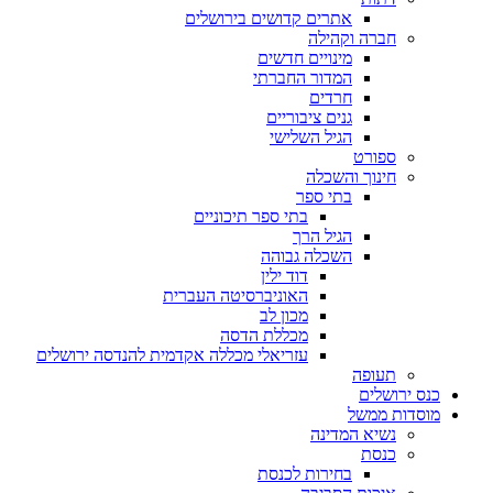
אתרים קדושים בירושלים
חברה וקהילה
מינויים חדשים
המדור החברתי
חרדים
גנים ציבוריים
הגיל השלישי
ספורט
חינוך והשכלה
בתי ספר
בתי ספר תיכוניים
הגיל הרך
השכלה גבוהה
דוד ילין
האוניברסיטה העברית
מכון לב
מכללת הדסה
עזריאלי מכללה אקדמית להנדסה ירושלים
תעופה
כנס ירושלים
מוסדות ממשל
נשיא המדינה
כנסת
בחירות לכנסת