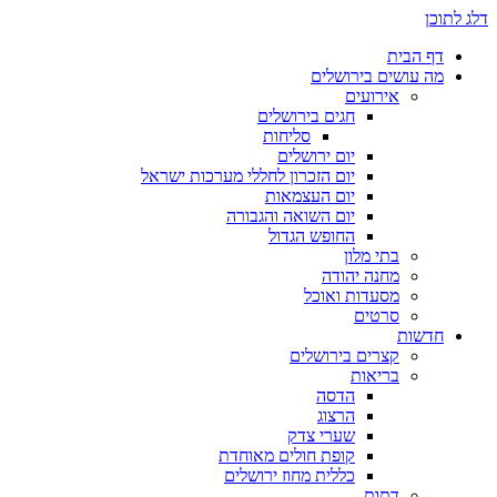
דלג לתוכן
דף הבית
מה עושים בירושלים
אירועים
חגים בירושלים
סליחות
יום ירושלים
יום הזכרון לחללי מערכות ישראל
יום העצמאות
יום השואה והגבורה
החופש הגדול
בתי מלון
מחנה יהודה
מסעדות ואוכל
סרטים
חדשות
קצרים בירושלים
בריאות
הדסה
הרצוג
שערי צדק
קופת חולים מאוחדת
כללית מחוז ירושלים
דתות