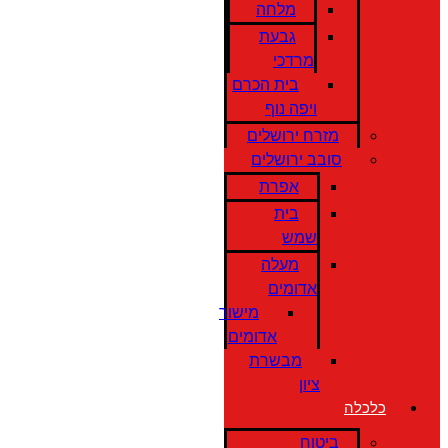
מלחה
גבעת
מרדכי
בית הכרם
ויפה נוף
מזרח ירושלים
סובב ירושלים
אפרת
בית
שמש
מעלה
אדומים
מישור
אדומים
מבשרת
ציון
כלכלה
ביטוח