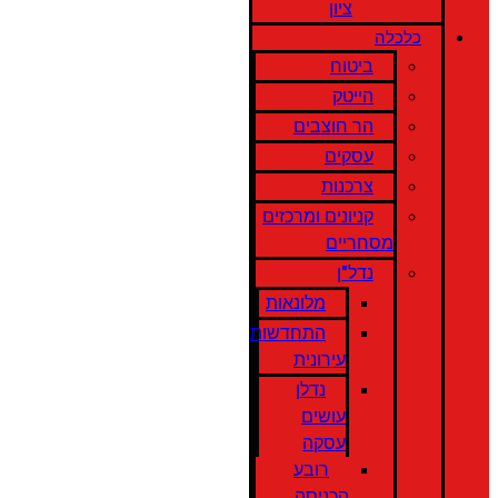
ציון
כלכלה
ביטוח
הייטק
הר חוצבים
עסקים
צרכנות
קניונים ומרכזים
מסחריים
נדל"ן
מלונאות
התחדשות
עירונית
נדלן
עושים
עסקה
רובע
הכניסה