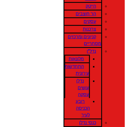
הייטק
הר חוצבים
עסקים
צרכנות
קניונים ומרכזים
מסחריים
נדל"ן
מלונאות
התחדשות
עירונית
נדלן
עושים
עסקה
רובע
הכניסה
לעיר
כנסי נדלן