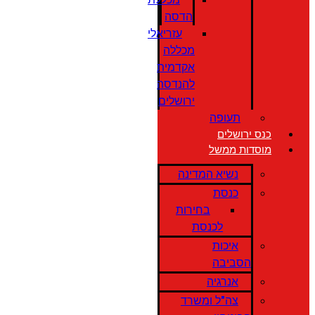
הדסה
עזריאלי
מכללה
אקדמית
להנדסה
ירושלים
תעופה
כנס ירושלים
מוסדות ממשל
נשיא המדינה
כנסת
בחירות
לכנסת
איכות
הסביבה
אנרגיה
צה"ל ומשרד