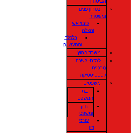
הביטחון
בטחון פנים
ומשטרה
כיבוי אש
והצלה
כלכלה
והתעשייה
משרד החוץ
למ"ס- לשכה
מרכזית
לסטטיסטיקה
משפטים
בתי
המשפט
חוק
ומשפט
עורכי
דין