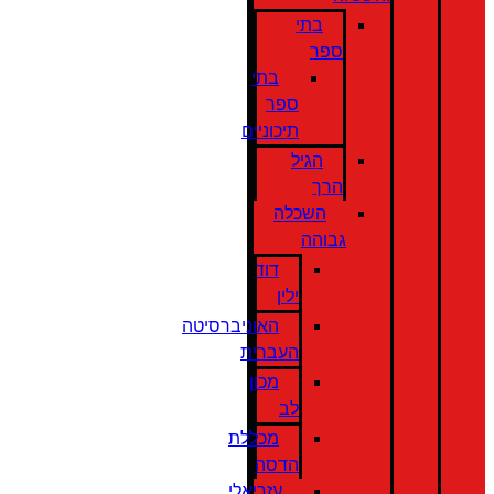
בתי
ספר
בתי
ספר
תיכוניים
הגיל
הרך
השכלה
גבוהה
דוד
ילין
האוניברסיטה
העברית
מכון
לב
מכללת
הדסה
עזריאלי