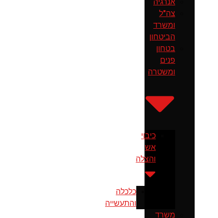
אנרגיה
צה"ל
ומשרד
הביטחון
בטחון
פנים
ומשטרה
כיבוי
אש
והצלה
כלכלה
והתעשייה
משרד