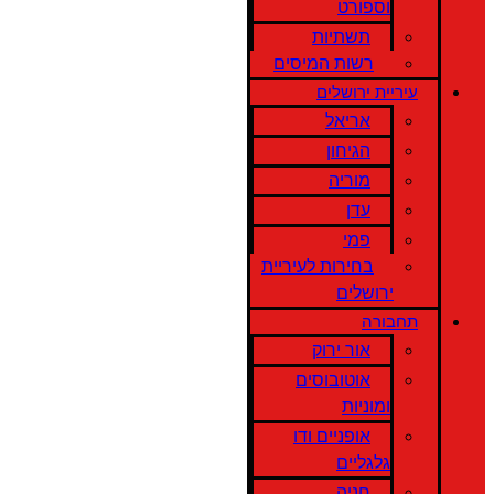
וספורט
תשתיות
רשות המיסים
עיריית ירושלים
אריאל
הגיחון
מוריה
עדן
פמי
בחירות לעיריית
ירושלים
תחבורה
אור ירוק
אוטובוסים
ומוניות
אופניים ודו
גלגליים
חניה