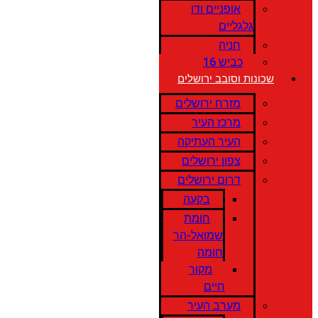
אופניים ודו
גלגליים
חניה
כביש 16
שכונות וסובב ירושלים
מזרח ירושלים
מרכז העיר
העיר העתיקה
צפון ירושלים
דרום ירושלים
בקעה
חומת
שמואל-הר
חומה
מקור
חיים
מערב העיר