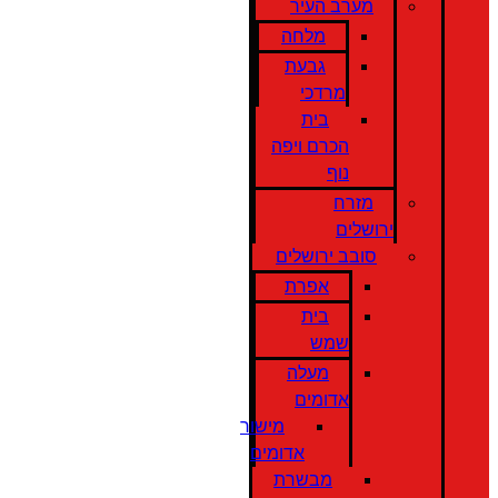
מערב העיר
מלחה
גבעת
מרדכי
בית
הכרם ויפה
נוף
מזרח
ירושלים
סובב ירושלים
אפרת
בית
שמש
מעלה
אדומים
מישור
אדומים
מבשרת