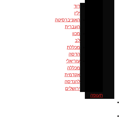
דוד
ילין
האוניברסיטה
העברית
מכון
לב
מכללת
הדסה
עזריאלי
מכללה
אקדמית
להנדסה
ירושלים
תעופה
כנס
ירושלים
מוסדות
ממשל