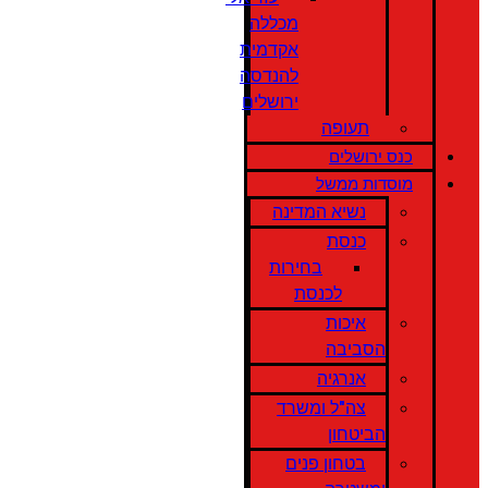
מכללה
אקדמית
להנדסה
ירושלים
תעופה
כנס ירושלים
מוסדות ממשל
נשיא המדינה
כנסת
בחירות
לכנסת
איכות
הסביבה
אנרגיה
צה"ל ומשרד
הביטחון
בטחון פנים