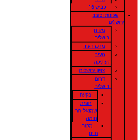
כביש 16
שכונות וסובב
ירושלים
מזרח
ירושלים
מרכז העיר
העיר
העתיקה
צפון ירושלים
דרום
ירושלים
בקעה
חומת
שמואל-הר
חומה
מקור
חיים