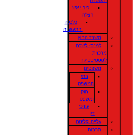
ומשטרה
כיבוי אש
והצלה
כלכלה
והתעשייה
משרד החוץ
למ"ס- לשכה
מרכזית
לסטטיסטיקה
משפטים
בתי
המשפט
חוק
ומשפט
עורכי
דין
עלייה וקליטה
תרבות