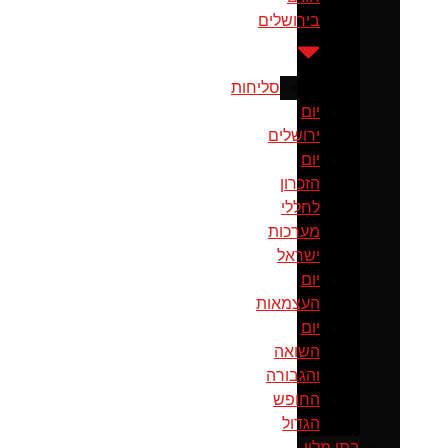
בירושלים
סליחות
יום
ירושלים
יום
הזכרון
לחללי
מערכות
ישראל
יום
העצמאות
יום
השואה
והגבורה
החופש
הגדול
בתי מלון