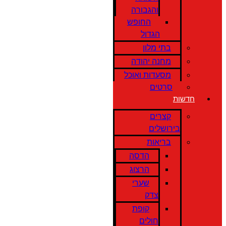
והגבורה
החופש
הגדול
בתי מלון
מחנה יהודה
מסעדות ואוכל
סרטים
חדשות
קצרים
בירושלים
בריאות
הדסה
הרצוג
שערי
צדק
קופת
חולים