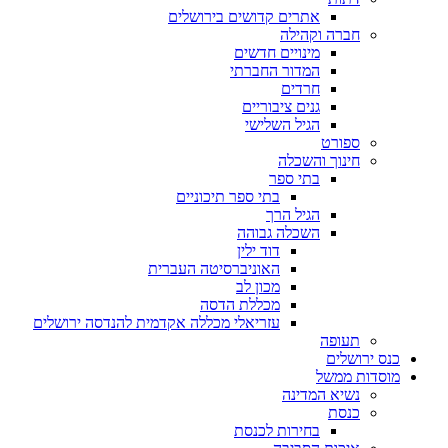
אתרים קדושים בירושלים
חברה וקהילה
מינויים חדשים
המדור החברתי
חרדים
גנים ציבוריים
הגיל השלישי
ספורט
חינוך והשכלה
בתי ספר
בתי ספר תיכוניים
הגיל הרך
השכלה גבוהה
דוד ילין
האוניברסיטה העברית
מכון לב
מכללת הדסה
עזריאלי מכללה אקדמית להנדסה ירושלים
תעופה
כנס ירושלים
מוסדות ממשל
נשיא המדינה
כנסת
בחירות לכנסת