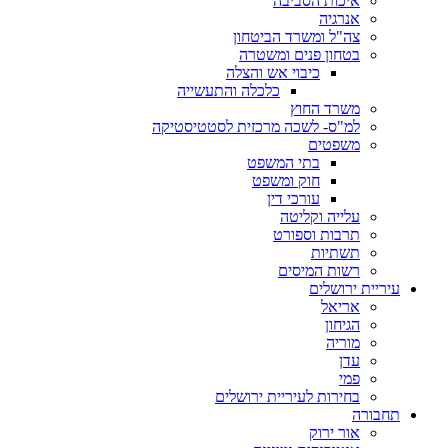
איכות הסביבה
אנרגיה
צה"ל ומשרד הביטחון
בטחון פנים ומשטרה
כיבוי אש והצלה
כלכלה והתעשייה
משרד החוץ
למ"ס- לשכה מרכזית לסטטיסטיקה
משפטים
בתי המשפט
חוק ומשפט
עורכי דין
עלייה וקליטה
תרבות וספורט
תשתיות
רשות המיסים
עיריית ירושלים
אריאל
הגיחון
מוריה
עדן
פמי
בחירות לעיריית ירושלים
תחבורה
אור ירוק