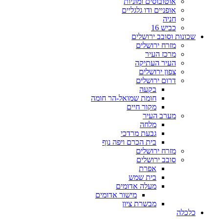
אוטובוסים ומוניות
אופניים ודו גלגליים
חניה
כביש 16
שכונות וסובב ירושלים
מזרח ירושלים
מרכז העיר
העיר העתיקה
צפון ירושלים
דרום ירושלים
בקעה
חומת שמואל-הר חומה
מקור חיים
מערב העיר
מלחה
גבעת מרדכי
בית הכרם ויפה נוף
מזרח ירושלים
סובב ירושלים
אפרת
בית שמש
מעלה אדומים
מישור אדומים
מבשרת ציון
כלכלה