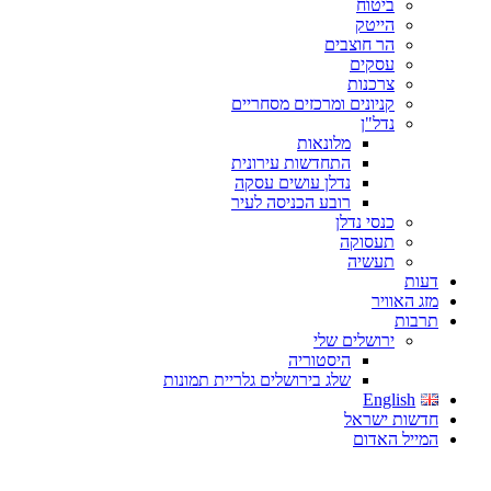
ביטוח
הייטק
הר חוצבים
עסקים
צרכנות
קניונים ומרכזים מסחריים
נדל"ן
מלונאות
התחדשות עירונית
נדלן עושים עסקה
רובע הכניסה לעיר
כנסי נדלן
תעסוקה
תעשיה
דעות
מזג האוויר
תרבות
ירושלים שלי
היסטוריה
שלג בירושלים גלריית תמונות
English
חדשות ישראל
המייל האדום