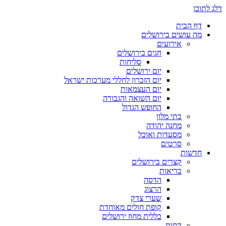
דלג לתוכן
דף הבית
מה עושים בירושלים
אירועים
חגים בירושלים
סליחות
יום ירושלים
יום הזכרון לחללי מערכות ישראל
יום העצמאות
יום השואה והגבורה
החופש הגדול
בתי מלון
מחנה יהודה
מסעדות ואוכל
סרטים
חדשות
קצרים בירושלים
בריאות
הדסה
הרצוג
שערי צדק
קופת חולים מאוחדת
כללית מחוז ירושלים
דתות