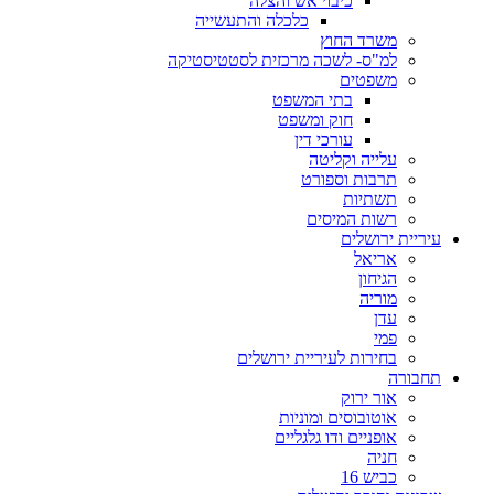
כיבוי אש והצלה
כלכלה והתעשייה
משרד החוץ
למ"ס- לשכה מרכזית לסטטיסטיקה
משפטים
בתי המשפט
חוק ומשפט
עורכי דין
עלייה וקליטה
תרבות וספורט
תשתיות
רשות המיסים
עיריית ירושלים
אריאל
הגיחון
מוריה
עדן
פמי
בחירות לעיריית ירושלים
תחבורה
אור ירוק
אוטובוסים ומוניות
אופניים ודו גלגליים
חניה
כביש 16