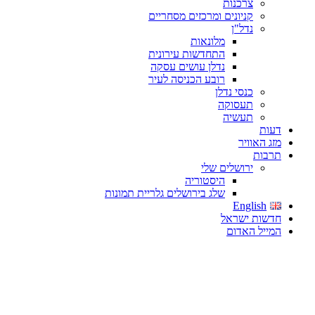
צרכנות
קניונים ומרכזים מסחריים
נדל"ן
מלונאות
התחדשות עירונית
נדלן עושים עסקה
רובע הכניסה לעיר
כנסי נדלן
תעסוקה
תעשיה
דעות
מזג האוויר
תרבות
ירושלים שלי
היסטוריה
שלג בירושלים גלריית תמונות
English
חדשות ישראל
המייל האדום