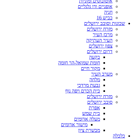
אוטובוסים ומוניות
אופניים ודו גלגליים
חניה
כביש 16
שכונות וסובב ירושלים
מזרח ירושלים
מרכז העיר
העיר העתיקה
צפון ירושלים
דרום ירושלים
בקעה
חומת שמואל-הר חומה
מקור חיים
מערב העיר
מלחה
גבעת מרדכי
בית הכרם ויפה נוף
מזרח ירושלים
סובב ירושלים
אפרת
בית שמש
מעלה אדומים
מישור אדומים
מבשרת ציון
כלכלה