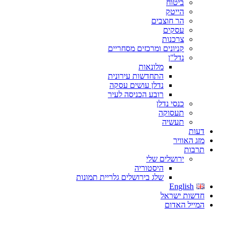
ביטוח
הייטק
הר חוצבים
עסקים
צרכנות
קניונים ומרכזים מסחריים
נדל"ן
מלונאות
התחדשות עירונית
נדלן עושים עסקה
רובע הכניסה לעיר
כנסי נדלן
תעסוקה
תעשיה
דעות
מזג האוויר
תרבות
ירושלים שלי
היסטוריה
שלג בירושלים גלריית תמונות
English
חדשות ישראל
המייל האדום