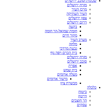
שכונות וסובב ירושלים
מזרח ירושלים
מרכז העיר
העיר העתיקה
צפון ירושלים
דרום ירושלים
בקעה
חומת שמואל-הר חומה
מקור חיים
מערב העיר
מלחה
גבעת מרדכי
בית הכרם ויפה נוף
מזרח ירושלים
סובב ירושלים
אפרת
בית שמש
מעלה אדומים
מישור אדומים
מבשרת ציון
כלכלה
ביטוח
הייטק
הר חוצבים
עסקים