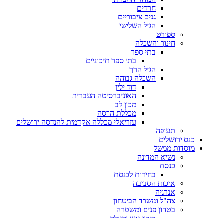
חרדים
גנים ציבוריים
הגיל השלישי
ספורט
חינוך והשכלה
בתי ספר
בתי ספר תיכוניים
הגיל הרך
השכלה גבוהה
דוד ילין
האוניברסיטה העברית
מכון לב
מכללת הדסה
עזריאלי מכללה אקדמית להנדסה ירושלים
תעופה
כנס ירושלים
מוסדות ממשל
נשיא המדינה
כנסת
בחירות לכנסת
איכות הסביבה
אנרגיה
צה"ל ומשרד הביטחון
בטחון פנים ומשטרה