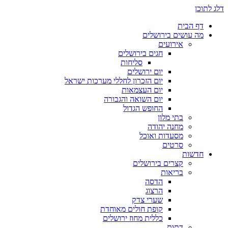
דלג לתוכן
דף הבית
מה עושים בירושלים
אירועים
חגים בירושלים
סליחות
יום ירושלים
יום הזכרון לחללי מערכות ישראל
יום העצמאות
יום השואה והגבורה
החופש הגדול
בתי מלון
מחנה יהודה
מסעדות ואוכל
סרטים
חדשות
קצרים בירושלים
בריאות
הדסה
הרצוג
שערי צדק
קופת חולים מאוחדת
כללית מחוז ירושלים
דתות