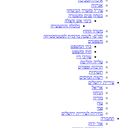
איכות הסביבה
אנרגיה
צה"ל ומשרד הביטחון
בטחון פנים ומשטרה
כיבוי אש והצלה
כלכלה והתעשייה
משרד החוץ
למ"ס- לשכה מרכזית לסטטיסטיקה
משפטים
בתי המשפט
חוק ומשפט
עורכי דין
עלייה וקליטה
תרבות וספורט
תשתיות
רשות המיסים
עיריית ירושלים
אריאל
הגיחון
מוריה
עדן
פמי
בחירות לעיריית ירושלים
תחבורה
אור ירוק