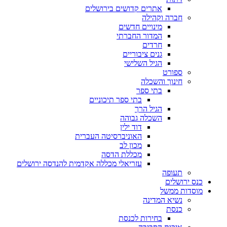
אתרים קדושים בירושלים
חברה וקהילה
מינויים חדשים
המדור החברתי
חרדים
גנים ציבוריים
הגיל השלישי
ספורט
חינוך והשכלה
בתי ספר
בתי ספר תיכוניים
הגיל הרך
השכלה גבוהה
דוד ילין
האוניברסיטה העברית
מכון לב
מכללת הדסה
עזריאלי מכללה אקדמית להנדסה ירושלים
תעופה
כנס ירושלים
מוסדות ממשל
נשיא המדינה
כנסת
בחירות לכנסת