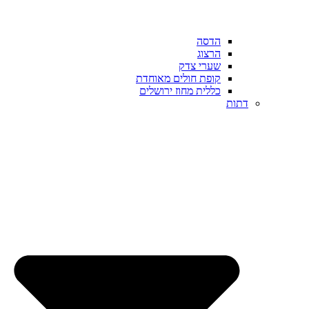
הדסה
הרצוג
שערי צדק
קופת חולים מאוחדת
כללית מחוז ירושלים
דתות