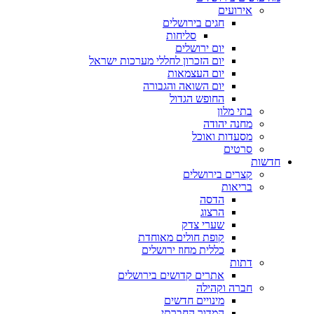
אירועים
חגים בירושלים
סליחות
יום ירושלים
יום הזכרון לחללי מערכות ישראל
יום העצמאות
יום השואה והגבורה
החופש הגדול
בתי מלון
מחנה יהודה
מסעדות ואוכל
סרטים
חדשות
קצרים בירושלים
בריאות
הדסה
הרצוג
שערי צדק
קופת חולים מאוחדת
כללית מחוז ירושלים
דתות
אתרים קדושים בירושלים
חברה וקהילה
מינויים חדשים
המדור החברתי