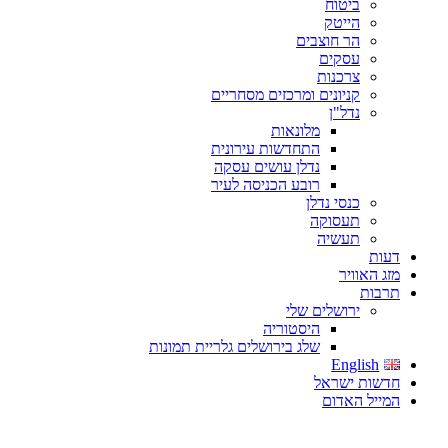
ביטוח
הייטק
הר חוצבים
עסקים
צרכנות
קניונים ומרכזים מסחריים
נדל"ן
מלונאות
התחדשות עירונית
נדלן עושים עסקה
רובע הכניסה לעיר
כנסי נדלן
תעסוקה
תעשיה
דעות
מזג האוויר
תרבות
ירושלים שלי
היסטוריה
שלג בירושלים גלריית תמונות
English
חדשות ישראל
המייל האדום