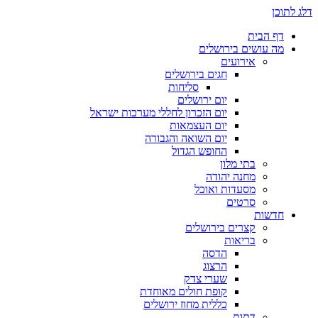
דלג לתוכן
דף הבית
מה עושים בירושלים
אירועים
חגים בירושלים
סליחות
יום ירושלים
יום הזכרון לחללי מערכות ישראל
יום העצמאות
יום השואה והגבורה
החופש הגדול
בתי מלון
מחנה יהודה
מסעדות ואוכל
סרטים
חדשות
קצרים בירושלים
בריאות
הדסה
הרצוג
שערי צדק
קופת חולים מאוחדת
כללית מחוז ירושלים
דתות