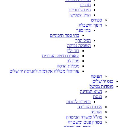
חרדים
גנים ציבוריים
הגיל השלישי
ספורט
חינוך והשכלה
בתי ספר
בתי ספר תיכוניים
הגיל הרך
השכלה גבוהה
דוד ילין
האוניברסיטה העברית
מכון לב
מכללת הדסה
עזריאלי מכללה אקדמית להנדסה ירושלים
תעופה
כנס ירושלים
מוסדות ממשל
נשיא המדינה
כנסת
בחירות לכנסת
איכות הסביבה
אנרגיה
צה"ל ומשרד הביטחון
בטחון פנים ומשטרה