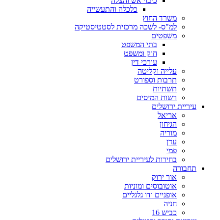
כיבוי אש והצלה
כלכלה והתעשייה
משרד החוץ
למ"ס- לשכה מרכזית לסטטיסטיקה
משפטים
בתי המשפט
חוק ומשפט
עורכי דין
עלייה וקליטה
תרבות וספורט
תשתיות
רשות המיסים
עיריית ירושלים
אריאל
הגיחון
מוריה
עדן
פמי
בחירות לעיריית ירושלים
תחבורה
אור ירוק
אוטובוסים ומוניות
אופניים ודו גלגליים
חניה
כביש 16