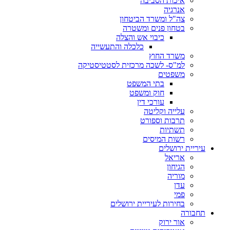
איכות הסביבה
אנרגיה
צה"ל ומשרד הביטחון
בטחון פנים ומשטרה
כיבוי אש והצלה
כלכלה והתעשייה
משרד החוץ
למ"ס- לשכה מרכזית לסטטיסטיקה
משפטים
בתי המשפט
חוק ומשפט
עורכי דין
עלייה וקליטה
תרבות וספורט
תשתיות
רשות המיסים
עיריית ירושלים
אריאל
הגיחון
מוריה
עדן
פמי
בחירות לעיריית ירושלים
תחבורה
אור ירוק