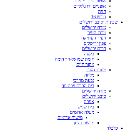
אוטובוסים ומוניות
אופניים ודו גלגליים
חניה
כביש 16
שכונות וסובב ירושלים
מזרח ירושלים
מרכז העיר
העיר העתיקה
צפון ירושלים
דרום ירושלים
בקעה
חומת שמואל-הר חומה
מקור חיים
מערב העיר
מלחה
גבעת מרדכי
בית הכרם ויפה נוף
מזרח ירושלים
סובב ירושלים
אפרת
בית שמש
מעלה אדומים
מישור אדומים
מבשרת ציון
כלכלה