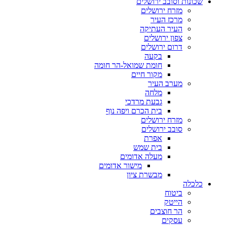
שכונות וסובב ירושלים
מזרח ירושלים
מרכז העיר
העיר העתיקה
צפון ירושלים
דרום ירושלים
בקעה
חומת שמואל-הר חומה
מקור חיים
מערב העיר
מלחה
גבעת מרדכי
בית הכרם ויפה נוף
מזרח ירושלים
סובב ירושלים
אפרת
בית שמש
מעלה אדומים
מישור אדומים
מבשרת ציון
כלכלה
ביטוח
הייטק
הר חוצבים
עסקים