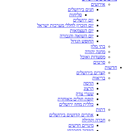
אירועים
חגים בירושלים
סליחות
יום ירושלים
יום הזכרון לחללי מערכות ישראל
יום העצמאות
יום השואה והגבורה
החופש הגדול
בתי מלון
מחנה יהודה
מסעדות ואוכל
סרטים
חדשות
קצרים בירושלים
בריאות
הדסה
הרצוג
שערי צדק
קופת חולים מאוחדת
כללית מחוז ירושלים
דתות
אתרים קדושים בירושלים
חברה וקהילה
מינויים חדשים
המדור החברתי