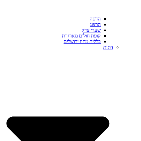
הדסה
הרצוג
שערי צדק
קופת חולים מאוחדת
כללית מחוז ירושלים
דתות