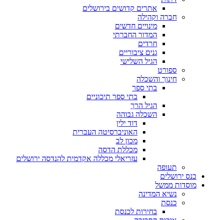
אתרים קדושים בירושלים
חברה וקהילה
מינויים חדשים
המדור החברתי
חרדים
גנים ציבוריים
הגיל השלישי
ספורט
חינוך והשכלה
בתי ספר
בתי ספר תיכוניים
הגיל הרך
השכלה גבוהה
דוד ילין
האוניברסיטה העברית
מכון לב
מכללת הדסה
עזריאלי מכללה אקדמית להנדסה ירושלים
תעופה
כנס ירושלים
מוסדות ממשל
נשיא המדינה
כנסת
בחירות לכנסת