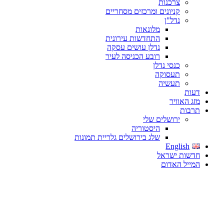
צרכנות
קניונים ומרכזים מסחריים
נדל"ן
מלונאות
התחדשות עירונית
נדלן עושים עסקה
רובע הכניסה לעיר
כנסי נדלן
תעסוקה
תעשיה
דעות
מזג האוויר
תרבות
ירושלים שלי
היסטוריה
שלג בירושלים גלריית תמונות
English
חדשות ישראל
המייל האדום