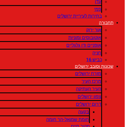
עדן
פמי
בחירות לעיריית ירושלים
תחבורה
אור ירוק
אוטובוסים ומוניות
אופניים ודו גלגליים
חניה
כביש 16
שכונות וסובב ירושלים
מזרח ירושלים
מרכז העיר
העיר העתיקה
צפון ירושלים
דרום ירושלים
בקעה
חומת שמואל-הר חומה
מקור חיים