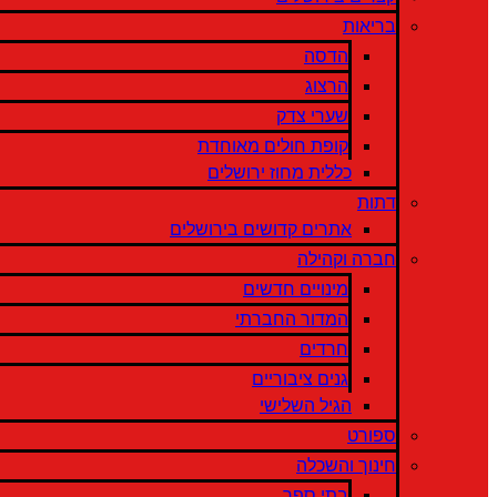
בריאות
הדסה
הרצוג
שערי צדק
קופת חולים מאוחדת
כללית מחוז ירושלים
דתות
אתרים קדושים בירושלים
חברה וקהילה
מינויים חדשים
המדור החברתי
חרדים
גנים ציבוריים
הגיל השלישי
ספורט
חינוך והשכלה
בתי ספר