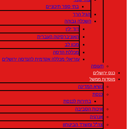
בתי ספר תיכוניים
הגיל הרך
השכלה גבוהה
דוד ילין
האוניברסיטה העברית
מכון לב
מכללת הדסה
עזריאלי מכללה אקדמית להנדסה ירושלים
תעופה
כנס ירושלים
מוסדות ממשל
נשיא המדינה
כנסת
בחירות לכנסת
איכות הסביבה
אנרגיה
צה"ל ומשרד הביטחון