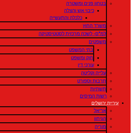
בטחון פנים ומשטרה
כיבוי אש והצלה
כלכלה והתעשייה
משרד החוץ
למ"ס- לשכה מרכזית לסטטיסטיקה
משפטים
בתי המשפט
חוק ומשפט
עורכי דין
עלייה וקליטה
תרבות וספורט
תשתיות
רשות המיסים
עיריית ירושלים
אריאל
הגיחון
מוריה