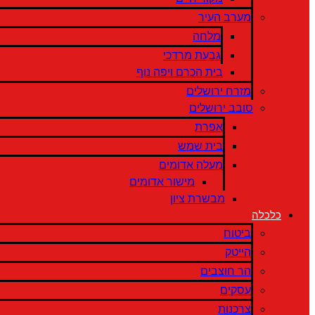
מערב העיר
מלחה
גבעת מרדכי
בית הכרם ויפה נוף
מזרח ירושלים
סובב ירושלים
אפרת
בית שמש
מעלה אדומים
מישור אדומים
מבשרת ציון
כלכלה
ביטוח
הייטק
הר חוצבים
עסקים
צרכנות