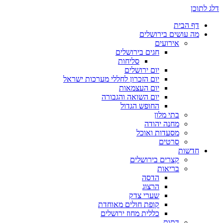
דלג לתוכן
דף הבית
מה עושים בירושלים
אירועים
חגים בירושלים
סליחות
יום ירושלים
יום הזכרון לחללי מערכות ישראל
יום העצמאות
יום השואה והגבורה
החופש הגדול
בתי מלון
מחנה יהודה
מסעדות ואוכל
סרטים
חדשות
קצרים בירושלים
בריאות
הדסה
הרצוג
שערי צדק
קופת חולים מאוחדת
כללית מחוז ירושלים
דתות