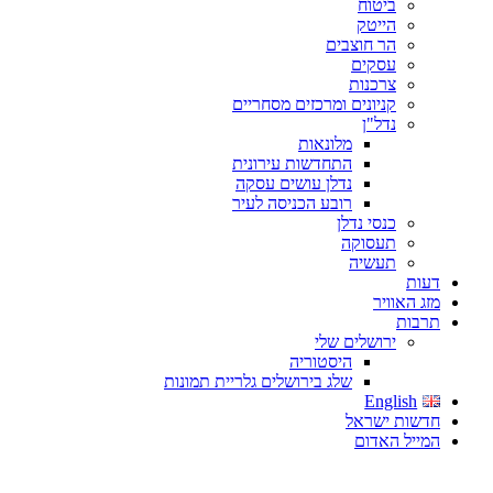
ביטוח
הייטק
הר חוצבים
עסקים
צרכנות
קניונים ומרכזים מסחריים
נדל"ן
מלונאות
התחדשות עירונית
נדלן עושים עסקה
רובע הכניסה לעיר
כנסי נדלן
תעסוקה
תעשיה
דעות
מזג האוויר
תרבות
ירושלים שלי
היסטוריה
שלג בירושלים גלריית תמונות
English
חדשות ישראל
המייל האדום