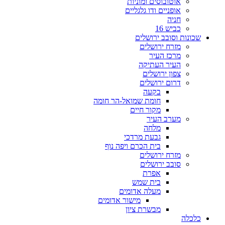
אוטובוסים ומוניות
אופניים ודו גלגליים
חניה
כביש 16
שכונות וסובב ירושלים
מזרח ירושלים
מרכז העיר
העיר העתיקה
צפון ירושלים
דרום ירושלים
בקעה
חומת שמואל-הר חומה
מקור חיים
מערב העיר
מלחה
גבעת מרדכי
בית הכרם ויפה נוף
מזרח ירושלים
סובב ירושלים
אפרת
בית שמש
מעלה אדומים
מישור אדומים
מבשרת ציון
כלכלה