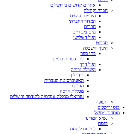
אתרים קדושים בירושלים
חברה וקהילה
מינויים חדשים
המדור החברתי
חרדים
גנים ציבוריים
הגיל השלישי
ספורט
חינוך והשכלה
בתי ספר
בתי ספר תיכוניים
הגיל הרך
השכלה גבוהה
דוד ילין
האוניברסיטה העברית
מכון לב
מכללת הדסה
עזריאלי מכללה אקדמית להנדסה ירושלים
תעופה
כנס ירושלים
מוסדות ממשל
נשיא המדינה
כנסת
בחירות לכנסת