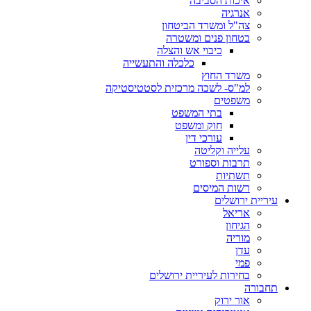
איכות הסביבה
אנרגיה
צה"ל ומשרד הביטחון
בטחון פנים ומשטרה
כיבוי אש והצלה
כלכלה והתעשייה
משרד החוץ
למ"ס- לשכה מרכזית לסטטיסטיקה
משפטים
בתי המשפט
חוק ומשפט
עורכי דין
עלייה וקליטה
תרבות וספורט
תשתיות
רשות המיסים
עיריית ירושלים
אריאל
הגיחון
מוריה
עדן
פמי
בחירות לעיריית ירושלים
תחבורה
אור ירוק