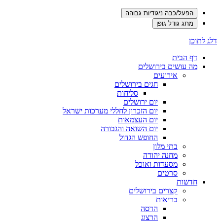
הפעל/כבה ניגודיות גבוהה
מתג גודל גופן
דלג לתוכן
דף הבית
מה עושים בירושלים
אירועים
חגים בירושלים
סליחות
יום ירושלים
יום הזכרון לחללי מערכות ישראל
יום העצמאות
יום השואה והגבורה
החופש הגדול
בתי מלון
מחנה יהודה
מסעדות ואוכל
סרטים
חדשות
קצרים בירושלים
בריאות
הדסה
הרצוג