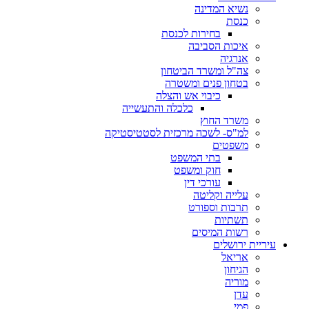
נשיא המדינה
כנסת
בחירות לכנסת
איכות הסביבה
אנרגיה
צה"ל ומשרד הביטחון
בטחון פנים ומשטרה
כיבוי אש והצלה
כלכלה והתעשייה
משרד החוץ
למ"ס- לשכה מרכזית לסטטיסטיקה
משפטים
בתי המשפט
חוק ומשפט
עורכי דין
עלייה וקליטה
תרבות וספורט
תשתיות
רשות המיסים
עיריית ירושלים
אריאל
הגיחון
מוריה
עדן
פמי