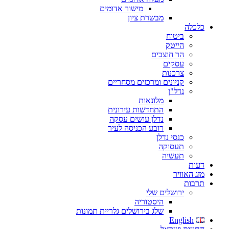
מישור אדומים
מבשרת ציון
כלכלה
ביטוח
הייטק
הר חוצבים
עסקים
צרכנות
קניונים ומרכזים מסחריים
נדל"ן
מלונאות
התחדשות עירונית
נדלן עושים עסקה
רובע הכניסה לעיר
כנסי נדלן
תעסוקה
תעשיה
דעות
מזג האוויר
תרבות
ירושלים שלי
היסטוריה
שלג בירושלים גלריית תמונות
English