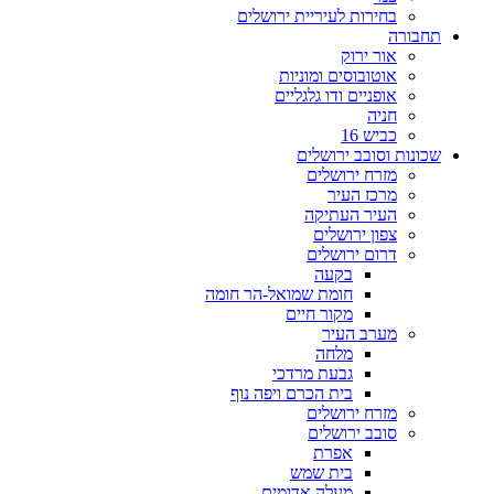
בחירות לעיריית ירושלים
תחבורה
אור ירוק
אוטובוסים ומוניות
אופניים ודו גלגליים
חניה
כביש 16
שכונות וסובב ירושלים
מזרח ירושלים
מרכז העיר
העיר העתיקה
צפון ירושלים
דרום ירושלים
בקעה
חומת שמואל-הר חומה
מקור חיים
מערב העיר
מלחה
גבעת מרדכי
בית הכרם ויפה נוף
מזרח ירושלים
סובב ירושלים
אפרת
בית שמש
מעלה אדומים