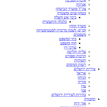
איכות הסביבה
אנרגיה
צה"ל ומשרד הביטחון
בטחון פנים ומשטרה
כיבוי אש והצלה
כלכלה והתעשייה
משרד החוץ
למ"ס- לשכה מרכזית לסטטיסטיקה
משפטים
בתי המשפט
חוק ומשפט
עורכי דין
עלייה וקליטה
תרבות וספורט
תשתיות
רשות המיסים
עיריית ירושלים
אריאל
הגיחון
מוריה
עדן
פמי
בחירות לעיריית ירושלים
תחבורה
אור ירוק