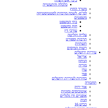
כיבוי אש והצלה
כלכלה והתעשייה
משרד החוץ
למ"ס- לשכה מרכזית לסטטיסטיקה
משפטים
בתי המשפט
חוק ומשפט
עורכי דין
עלייה וקליטה
תרבות וספורט
תשתיות
רשות המיסים
עיריית ירושלים
אריאל
הגיחון
מוריה
עדן
פמי
בחירות לעיריית ירושלים
תחבורה
אור ירוק
אוטובוסים ומוניות
אופניים ודו גלגליים
חניה
כביש 16