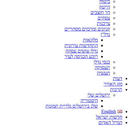
ביטוח
הייטק
הר חוצבים
עסקים
צרכנות
קניונים ומרכזים מסחריים
נדל"ן
מלונאות
התחדשות עירונית
נדלן עושים עסקה
רובע הכניסה לעיר
כנסי נדלן
תעסוקה
תעשיה
דעות
מזג האוויר
תרבות
ירושלים שלי
היסטוריה
שלג בירושלים גלריית תמונות
English
חדשות ישראל
המייל האדום