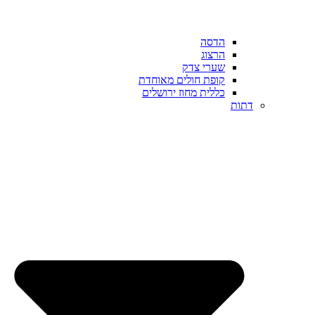
הדסה
הרצוג
שערי צדק
קופת חולים מאוחדת
כללית מחוז ירושלים
דתות