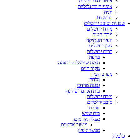
אוטובוסים ומוניות
אופניים ודו גלגליים
חניה
כביש 16
שכונות וסובב ירושלים
מזרח ירושלים
מרכז העיר
העיר העתיקה
צפון ירושלים
דרום ירושלים
בקעה
חומת שמואל-הר חומה
מקור חיים
מערב העיר
מלחה
גבעת מרדכי
בית הכרם ויפה נוף
מזרח ירושלים
סובב ירושלים
אפרת
בית שמש
מעלה אדומים
מישור אדומים
מבשרת ציון
כלכלה