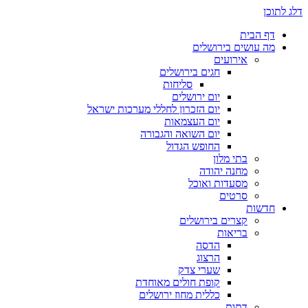
דלג לתוכן
דף הבית
מה עושים בירושלים
אירועים
חגים בירושלים
סליחות
יום ירושלים
יום הזכרון לחללי מערכות ישראל
יום העצמאות
יום השואה והגבורה
החופש הגדול
בתי מלון
מחנה יהודה
מסעדות ואוכל
סרטים
חדשות
קצרים בירושלים
בריאות
הדסה
הרצוג
שערי צדק
קופת חולים מאוחדת
כללית מחוז ירושלים
דתות