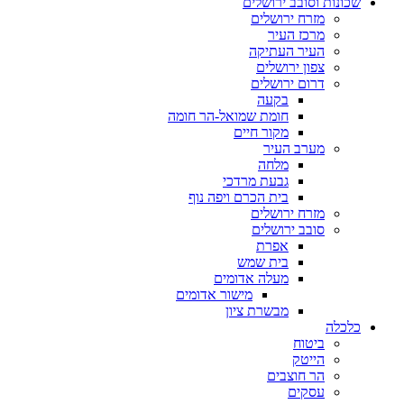
שכונות וסובב ירושלים
מזרח ירושלים
מרכז העיר
העיר העתיקה
צפון ירושלים
דרום ירושלים
בקעה
חומת שמואל-הר חומה
מקור חיים
מערב העיר
מלחה
גבעת מרדכי
בית הכרם ויפה נוף
מזרח ירושלים
סובב ירושלים
אפרת
בית שמש
מעלה אדומים
מישור אדומים
מבשרת ציון
כלכלה
ביטוח
הייטק
הר חוצבים
עסקים