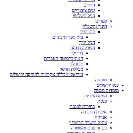
חרדים
גנים ציבוריים
הגיל השלישי
ספורט
חינוך והשכלה
בתי ספר
בתי ספר תיכוניים
הגיל הרך
השכלה גבוהה
דוד ילין
האוניברסיטה העברית
מכון לב
מכללת הדסה
עזריאלי מכללה אקדמית להנדסה ירושלים
תעופה
כנס ירושלים
מוסדות ממשל
נשיא המדינה
כנסת
בחירות לכנסת
איכות הסביבה
אנרגיה
צה"ל ומשרד הביטחון
בטחון פנים ומשטרה