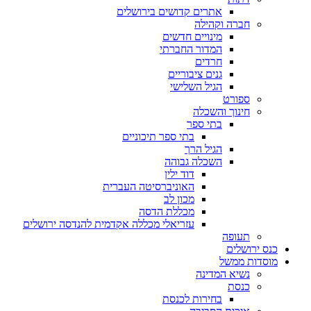
אתרים קדושים בירושלים
חברה וקהילה
מינויים חדשים
המדור החברתי
חרדים
גנים ציבוריים
הגיל השלישי
ספורט
חינוך והשכלה
בתי ספר
בתי ספר תיכוניים
הגיל הרך
השכלה גבוהה
דוד ילין
האוניברסיטה העברית
מכון לב
מכללת הדסה
עזריאלי מכללה אקדמית להנדסה ירושלים
תעופה
כנס ירושלים
מוסדות ממשל
נשיא המדינה
כנסת
בחירות לכנסת