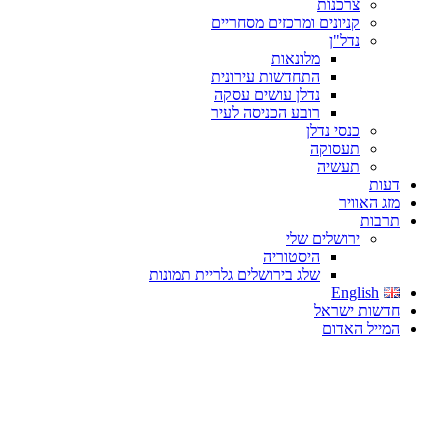
צרכנות
קניונים ומרכזים מסחריים
נדל"ן
מלונאות
התחדשות עירונית
נדלן עושים עסקה
רובע הכניסה לעיר
כנסי נדלן
תעסוקה
תעשיה
דעות
מזג האוויר
תרבות
ירושלים שלי
היסטוריה
שלג בירושלים גלריית תמונות
English
חדשות ישראל
המייל האדום