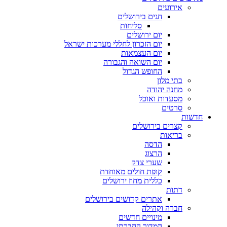
אירועים
חגים בירושלים
סליחות
יום ירושלים
יום הזכרון לחללי מערכות ישראל
יום העצמאות
יום השואה והגבורה
החופש הגדול
בתי מלון
מחנה יהודה
מסעדות ואוכל
סרטים
חדשות
קצרים בירושלים
בריאות
הדסה
הרצוג
שערי צדק
קופת חולים מאוחדת
כללית מחוז ירושלים
דתות
אתרים קדושים בירושלים
חברה וקהילה
מינויים חדשים
המדור החברתי