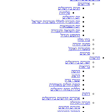
אירועים
חגים בירושלים
סליחות
יום ירושלים
יום הזכרון לחללי מערכות ישראל
יום העצמאות
יום השואה והגבורה
החופש הגדול
בתי מלון
מחנה יהודה
מסעדות ואוכל
סרטים
חדשות
קצרים בירושלים
בריאות
הדסה
הרצוג
שערי צדק
קופת חולים מאוחדת
כללית מחוז ירושלים
דתות
אתרים קדושים בירושלים
חברה וקהילה
מינויים חדשים
המדור החברתי