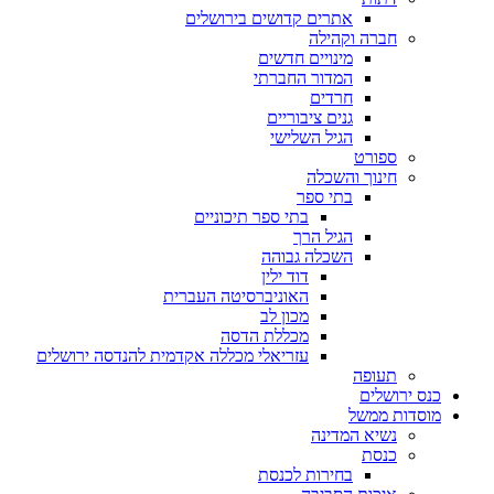
אתרים קדושים בירושלים
חברה וקהילה
מינויים חדשים
המדור החברתי
חרדים
גנים ציבוריים
הגיל השלישי
ספורט
חינוך והשכלה
בתי ספר
בתי ספר תיכוניים
הגיל הרך
השכלה גבוהה
דוד ילין
האוניברסיטה העברית
מכון לב
מכללת הדסה
עזריאלי מכללה אקדמית להנדסה ירושלים
תעופה
כנס ירושלים
מוסדות ממשל
נשיא המדינה
כנסת
בחירות לכנסת