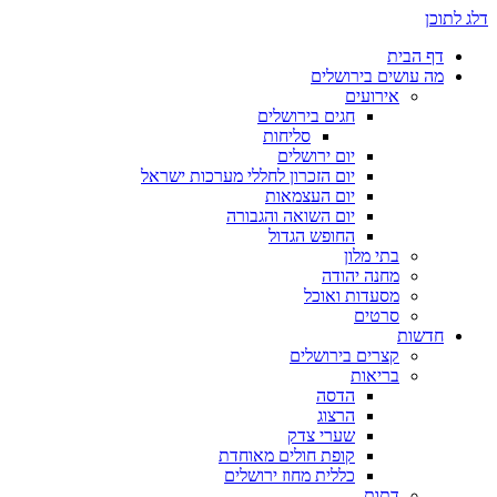
דלג לתוכן
דף הבית
מה עושים בירושלים
אירועים
חגים בירושלים
סליחות
יום ירושלים
יום הזכרון לחללי מערכות ישראל
יום העצמאות
יום השואה והגבורה
החופש הגדול
בתי מלון
מחנה יהודה
מסעדות ואוכל
סרטים
חדשות
קצרים בירושלים
בריאות
הדסה
הרצוג
שערי צדק
קופת חולים מאוחדת
כללית מחוז ירושלים
דתות