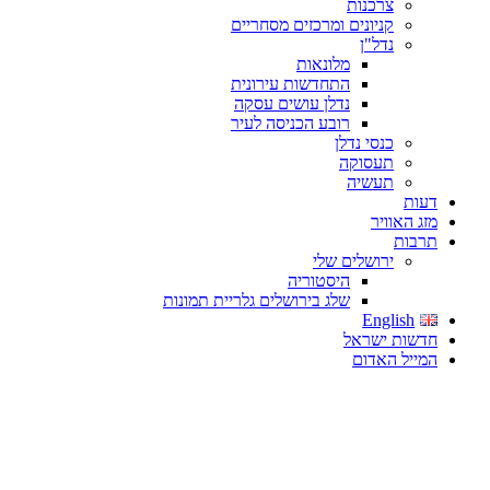
צרכנות
קניונים ומרכזים מסחריים
נדל"ן
מלונאות
התחדשות עירונית
נדלן עושים עסקה
רובע הכניסה לעיר
כנסי נדלן
תעסוקה
תעשיה
דעות
מזג האוויר
תרבות
ירושלים שלי
היסטוריה
שלג בירושלים גלריית תמונות
English
חדשות ישראל
המייל האדום