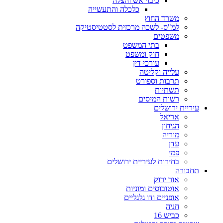
כיבוי אש והצלה
כלכלה והתעשייה
משרד החוץ
למ"ס- לשכה מרכזית לסטטיסטיקה
משפטים
בתי המשפט
חוק ומשפט
עורכי דין
עלייה וקליטה
תרבות וספורט
תשתיות
רשות המיסים
עיריית ירושלים
אריאל
הגיחון
מוריה
עדן
פמי
בחירות לעיריית ירושלים
תחבורה
אור ירוק
אוטובוסים ומוניות
אופניים ודו גלגליים
חניה
כביש 16