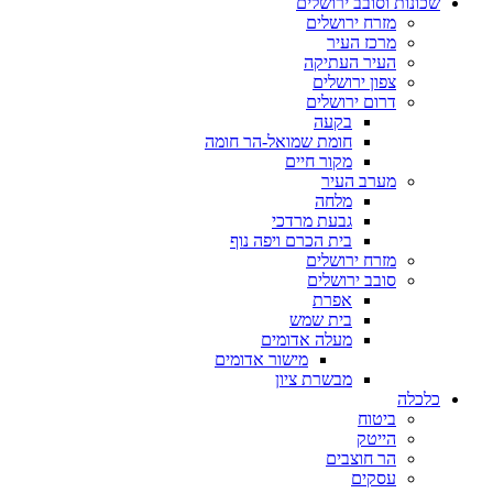
שכונות וסובב ירושלים
מזרח ירושלים
מרכז העיר
העיר העתיקה
צפון ירושלים
דרום ירושלים
בקעה
חומת שמואל-הר חומה
מקור חיים
מערב העיר
מלחה
גבעת מרדכי
בית הכרם ויפה נוף
מזרח ירושלים
סובב ירושלים
אפרת
בית שמש
מעלה אדומים
מישור אדומים
מבשרת ציון
כלכלה
ביטוח
הייטק
הר חוצבים
עסקים