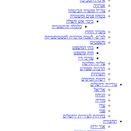
איכות הסביבה
אנרגיה
צה"ל ומשרד הביטחון
בטחון פנים ומשטרה
כיבוי אש והצלה
כלכלה והתעשייה
משרד החוץ
למ"ס- לשכה מרכזית לסטטיסטיקה
משפטים
בתי המשפט
חוק ומשפט
עורכי דין
עלייה וקליטה
תרבות וספורט
תשתיות
רשות המיסים
עיריית ירושלים
אריאל
הגיחון
מוריה
עדן
פמי
בחירות לעיריית ירושלים
תחבורה
אור ירוק