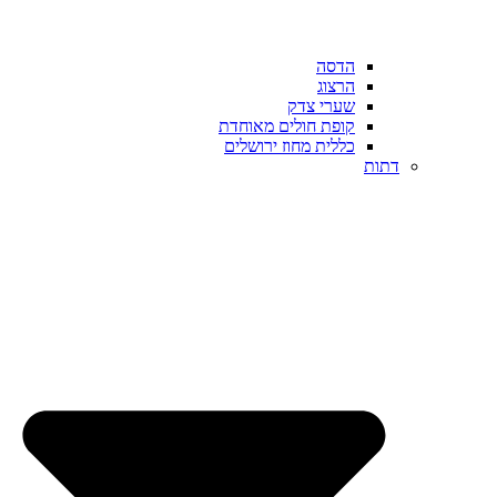
הדסה
הרצוג
שערי צדק
קופת חולים מאוחדת
כללית מחוז ירושלים
דתות