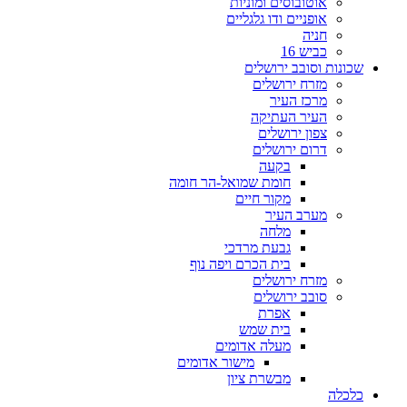
אוטובוסים ומוניות
אופניים ודו גלגליים
חניה
כביש 16
שכונות וסובב ירושלים
מזרח ירושלים
מרכז העיר
העיר העתיקה
צפון ירושלים
דרום ירושלים
בקעה
חומת שמואל-הר חומה
מקור חיים
מערב העיר
מלחה
גבעת מרדכי
בית הכרם ויפה נוף
מזרח ירושלים
סובב ירושלים
אפרת
בית שמש
מעלה אדומים
מישור אדומים
מבשרת ציון
כלכלה