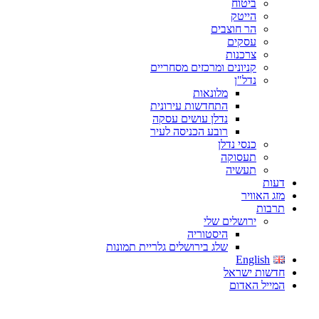
ביטוח
הייטק
הר חוצבים
עסקים
צרכנות
קניונים ומרכזים מסחריים
נדל"ן
מלונאות
התחדשות עירונית
נדלן עושים עסקה
רובע הכניסה לעיר
כנסי נדלן
תעסוקה
תעשיה
דעות
מזג האוויר
תרבות
ירושלים שלי
היסטוריה
שלג בירושלים גלריית תמונות
English
חדשות ישראל
המייל האדום