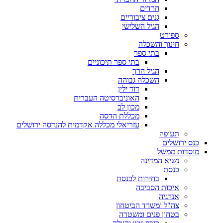
חרדים
גנים ציבוריים
הגיל השלישי
ספורט
חינוך והשכלה
בתי ספר
בתי ספר תיכוניים
הגיל הרך
השכלה גבוהה
דוד ילין
האוניברסיטה העברית
מכון לב
מכללת הדסה
עזריאלי מכללה אקדמית להנדסה ירושלים
תעופה
כנס ירושלים
מוסדות ממשל
נשיא המדינה
כנסת
בחירות לכנסת
איכות הסביבה
אנרגיה
צה"ל ומשרד הביטחון
בטחון פנים ומשטרה