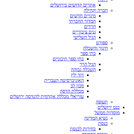
אתרים קדושים בירושלים
חברה וקהילה
מינויים חדשים
המדור החברתי
חרדים
גנים ציבוריים
הגיל השלישי
ספורט
חינוך והשכלה
בתי ספר
בתי ספר תיכוניים
הגיל הרך
השכלה גבוהה
דוד ילין
האוניברסיטה העברית
מכון לב
מכללת הדסה
עזריאלי מכללה אקדמית להנדסה ירושלים
תעופה
כנס ירושלים
מוסדות ממשל
נשיא המדינה
כנסת
בחירות לכנסת