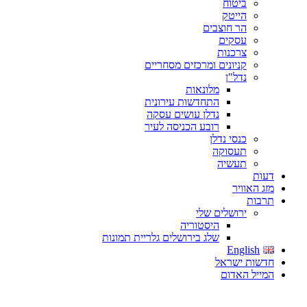
ביטוח
הייטק
הר חוצבים
עסקים
צרכנות
קניונים ומרכזים מסחריים
נדל"ן
מלונאות
התחדשות עירונית
נדלן עושים עסקה
רובע הכניסה לעיר
כנסי נדלן
תעסוקה
תעשיה
דעות
מזג האוויר
תרבות
ירושלים שלי
היסטוריה
שלג בירושלים גלריית תמונות
English
חדשות ישראל
המייל האדום