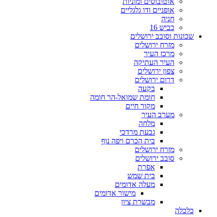
אוטובוסים ומוניות
אופניים ודו גלגליים
חניה
כביש 16
שכונות וסובב ירושלים
מזרח ירושלים
מרכז העיר
העיר העתיקה
צפון ירושלים
דרום ירושלים
בקעה
חומת שמואל-הר חומה
מקור חיים
מערב העיר
מלחה
גבעת מרדכי
בית הכרם ויפה נוף
מזרח ירושלים
סובב ירושלים
אפרת
בית שמש
מעלה אדומים
מישור אדומים
מבשרת ציון
כלכלה