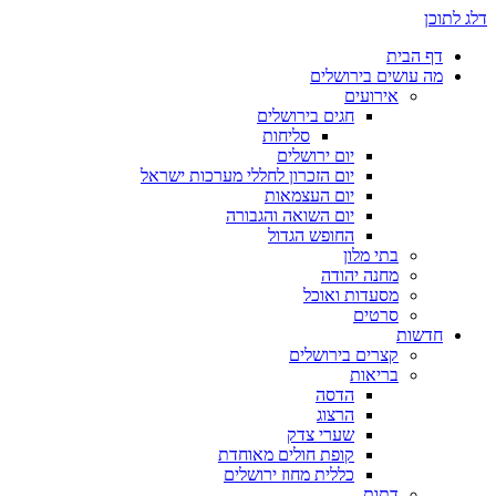
דלג לתוכן
דף הבית
מה עושים בירושלים
אירועים
חגים בירושלים
סליחות
יום ירושלים
יום הזכרון לחללי מערכות ישראל
יום העצמאות
יום השואה והגבורה
החופש הגדול
בתי מלון
מחנה יהודה
מסעדות ואוכל
סרטים
חדשות
קצרים בירושלים
בריאות
הדסה
הרצוג
שערי צדק
קופת חולים מאוחדת
כללית מחוז ירושלים
דתות