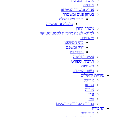
איכות הסביבה
אנרגיה
צה"ל ומשרד הביטחון
בטחון פנים ומשטרה
כיבוי אש והצלה
כלכלה והתעשייה
משרד החוץ
למ"ס- לשכה מרכזית לסטטיסטיקה
משפטים
בתי המשפט
חוק ומשפט
עורכי דין
עלייה וקליטה
תרבות וספורט
תשתיות
רשות המיסים
עיריית ירושלים
אריאל
הגיחון
מוריה
עדן
פמי
בחירות לעיריית ירושלים
תחבורה
אור ירוק