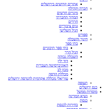
אתרים קדושים בירושלים
חברה וקהילה
מינויים חדשים
המדור החברתי
חרדים
גנים ציבוריים
הגיל השלישי
ספורט
חינוך והשכלה
בתי ספר
בתי ספר תיכוניים
הגיל הרך
השכלה גבוהה
דוד ילין
האוניברסיטה העברית
מכון לב
מכללת הדסה
עזריאלי מכללה אקדמית להנדסה ירושלים
תעופה
ס ירושלים
סדות ממשל
נשיא המדינה
כנסת
בחירות לכנסת