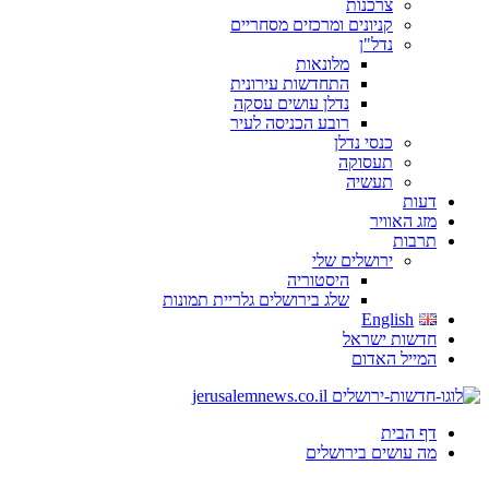
צרכנות
קניונים ומרכזים מסחריים
נדל"ן
מלונאות
התחדשות עירונית
נדלן עושים עסקה
רובע הכניסה לעיר
כנסי נדלן
תעסוקה
תעשיה
ות
ג האוויר
בות
ירושלים שלי
היסטוריה
שלג בירושלים גלריית תמונות
English
שות ישראל
ייל האדום
 הבית
 עושים בירושלים