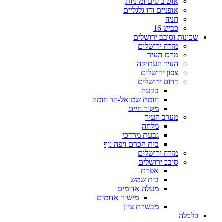
אוטובוסים ומוניות
אופניים ודו גלגליים
חניה
כביש 16
ונות וסובב ירושלים
מזרח ירושלים
מרכז העיר
העיר העתיקה
צפון ירושלים
דרום ירושלים
בקעה
חומת שמואל-הר חומה
מקור חיים
מערב העיר
מלחה
גבעת מרדכי
בית הכרם ויפה נוף
מזרח ירושלים
סובב ירושלים
אפרת
בית שמש
מעלה אדומים
מישור אדומים
מבשרת ציון
כלה