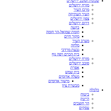
ונות וסובב ירושלים
מזרח ירושלים
מרכז העיר
העיר העתיקה
צפון ירושלים
דרום ירושלים
בקעה
חומת שמואל-הר חומה
מקור חיים
מערב העיר
מלחה
גבעת מרדכי
בית הכרם ויפה נוף
מזרח ירושלים
סובב ירושלים
אפרת
בית שמש
מעלה אדומים
מישור אדומים
מבשרת ציון
כלה
ביטוח
הייטק
הר חוצבים
עסקים