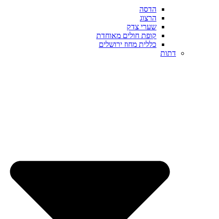
הדסה
הרצוג
שערי צדק
קופת חולים מאוחדת
כללית מחוז ירושלים
דתות