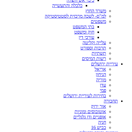
כיבוי אש והצלה
כלכלה והתעשייה
משרד החוץ
למ"ס- לשכה מרכזית לסטטיסטיקה
משפטים
בתי המשפט
חוק ומשפט
עורכי דין
עלייה וקליטה
תרבות וספורט
תשתיות
רשות המיסים
ריית ירושלים
אריאל
הגיחון
מוריה
עדן
פמי
בחירות לעיריית ירושלים
בורה
אור ירוק
אוטובוסים ומוניות
אופניים ודו גלגליים
חניה
כביש 16