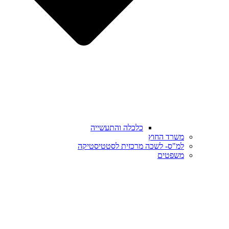
כלכלה והתעשייה
משרד החוץ
למ"ס- לשכה מרכזית לסטטיסטיקה
משפטים