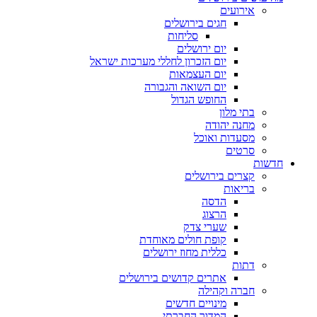
אירועים
חגים בירושלים
סליחות
יום ירושלים
יום הזכרון לחללי מערכות ישראל
יום העצמאות
יום השואה והגבורה
החופש הגדול
בתי מלון
מחנה יהודה
מסעדות ואוכל
סרטים
שות
קצרים בירושלים
בריאות
הדסה
הרצוג
שערי צדק
קופת חולים מאוחדת
כללית מחוז ירושלים
דתות
אתרים קדושים בירושלים
חברה וקהילה
מינויים חדשים
המדור החברתי