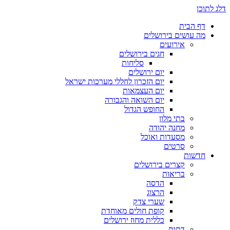
ן
 הבית
 עושים בירושלים
אירועים
חגים בירושלים
סליחות
יום ירושלים
יום הזכרון לחללי מערכות ישראל
יום העצמאות
יום השואה והגבורה
החופש הגדול
בתי מלון
מחנה יהודה
מסעדות ואוכל
סרטים
שות
קצרים בירושלים
בריאות
הדסה
הרצוג
שערי צדק
קופת חולים מאוחדת
כללית מחוז ירושלים
דתות