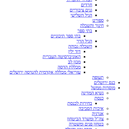
חרדים
גנים ציבוריים
הגיל השלישי
ספורט
חינוך והשכלה
בתי ספר
בתי ספר תיכוניים
הגיל הרך
השכלה גבוהה
דוד ילין
האוניברסיטה העברית
מכון לב
מכללת הדסה
עזריאלי מכללה אקדמית להנדסה ירושלים
תעופה
ס ירושלים
סדות ממשל
נשיא המדינה
כנסת
בחירות לכנסת
איכות הסביבה
אנרגיה
צה"ל ומשרד הביטחון
בטחון פנים ומשטרה