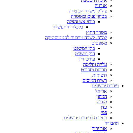
איכות הסביבה
אנרגיה
צה"ל ומשרד הביטחון
בטחון פנים ומשטרה
כיבוי אש והצלה
כלכלה והתעשייה
משרד החוץ
למ"ס- לשכה מרכזית לסטטיסטיקה
משפטים
בתי המשפט
חוק ומשפט
עורכי דין
עלייה וקליטה
תרבות וספורט
תשתיות
רשות המיסים
ריית ירושלים
אריאל
הגיחון
מוריה
עדן
פמי
בחירות לעיריית ירושלים
בורה
אור ירוק