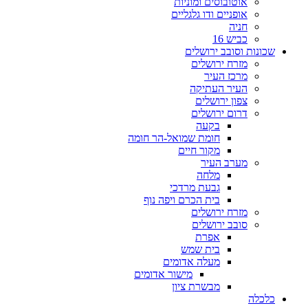
אוטובוסים ומוניות
אופניים ודו גלגליים
חניה
כביש 16
ונות וסובב ירושלים
מזרח ירושלים
מרכז העיר
העיר העתיקה
צפון ירושלים
דרום ירושלים
בקעה
חומת שמואל-הר חומה
מקור חיים
מערב העיר
מלחה
גבעת מרדכי
בית הכרם ויפה נוף
מזרח ירושלים
סובב ירושלים
אפרת
בית שמש
מעלה אדומים
מישור אדומים
מבשרת ציון
כלה