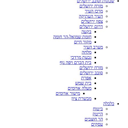
ונות וסובב ירושלים
מזרח ירושלים
מרכז העיר
העיר העתיקה
צפון ירושלים
דרום ירושלים
בקעה
חומת שמואל-הר חומה
מקור חיים
מערב העיר
מלחה
גבעת מרדכי
בית הכרם ויפה נוף
מזרח ירושלים
סובב ירושלים
אפרת
בית שמש
מעלה אדומים
מישור אדומים
מבשרת ציון
כלה
ביטוח
הייטק
הר חוצבים
עסקים