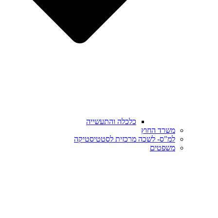
כלכלה והתעשייה
משרד החוץ
למ"ס- לשכה מרכזית לסטטיסטיקה
משפטים