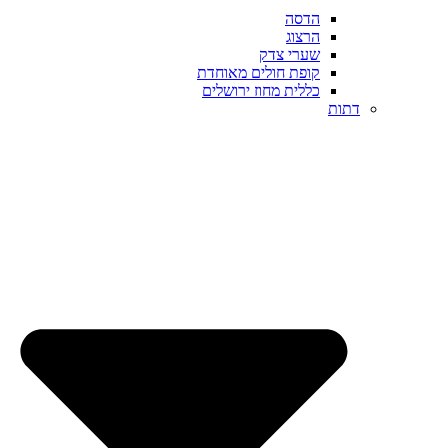
הדסה
הרצוג
שערי צדק
קופת חולים מאוחדת
כללית מחוז ירושלים
דתות