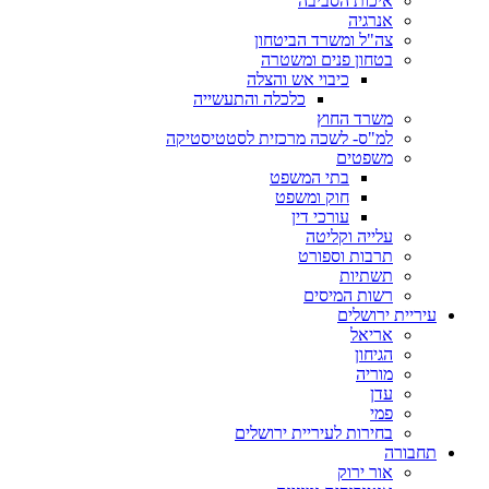
איכות הסביבה
אנרגיה
צה"ל ומשרד הביטחון
בטחון פנים ומשטרה
כיבוי אש והצלה
כלכלה והתעשייה
משרד החוץ
למ"ס- לשכה מרכזית לסטטיסטיקה
משפטים
בתי המשפט
חוק ומשפט
עורכי דין
עלייה וקליטה
תרבות וספורט
תשתיות
רשות המיסים
ריית ירושלים
אריאל
הגיחון
מוריה
עדן
פמי
בחירות לעיריית ירושלים
בורה
אור ירוק