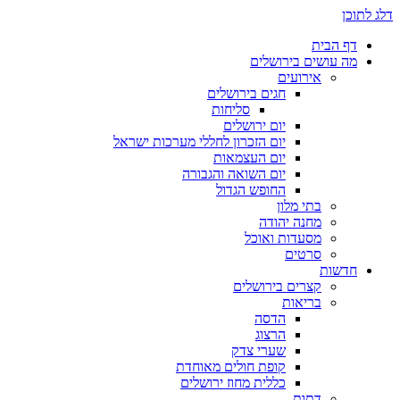
ן
 הבית
 עושים בירושלים
אירועים
חגים בירושלים
סליחות
יום ירושלים
יום הזכרון לחללי מערכות ישראל
יום העצמאות
יום השואה והגבורה
החופש הגדול
בתי מלון
מחנה יהודה
מסעדות ואוכל
סרטים
שות
קצרים בירושלים
בריאות
הדסה
הרצוג
שערי צדק
קופת חולים מאוחדת
כללית מחוז ירושלים
דתות