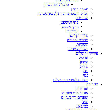
כיבוי אש והצלה
כלכלה והתעשייה
משרד החוץ
למ"ס- לשכה מרכזית לסטטיסטיקה
משפטים
בתי המשפט
חוק ומשפט
עורכי דין
עלייה וקליטה
תרבות וספורט
תשתיות
רשות המיסים
ריית ירושלים
אריאל
הגיחון
מוריה
עדן
פמי
בחירות לעיריית ירושלים
בורה
אור ירוק
אוטובוסים ומוניות
אופניים ודו גלגליים
חניה
כביש 16