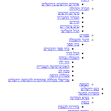
אתרים קדושים בירושלים
חברה וקהילה
מינויים חדשים
המדור החברתי
חרדים
גנים ציבוריים
הגיל השלישי
ספורט
חינוך והשכלה
בתי ספר
בתי ספר תיכוניים
הגיל הרך
השכלה גבוהה
דוד ילין
האוניברסיטה העברית
מכון לב
מכללת הדסה
עזריאלי מכללה אקדמית להנדסה ירושלים
תעופה
ס ירושלים
סדות ממשל
נשיא המדינה
כנסת
בחירות לכנסת