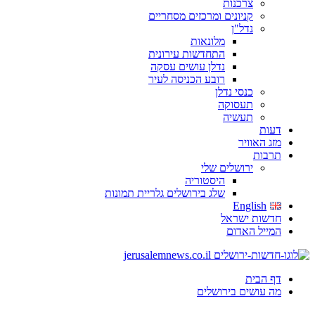
צרכנות
קניונים ומרכזים מסחריים
נדל"ן
מלונאות
התחדשות עירונית
נדלן עושים עסקה
רובע הכניסה לעיר
כנסי נדלן
תעסוקה
תעשיה
ות
ג האוויר
בות
ירושלים שלי
היסטוריה
שלג בירושלים גלריית תמונות
English
שות ישראל
ייל האדום
 הבית
 עושים בירושלים