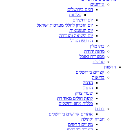
אירועים
חגים בירושלים
סליחות
יום ירושלים
יום הזכרון לחללי מערכות ישראל
יום העצמאות
יום השואה והגבורה
החופש הגדול
בתי מלון
מחנה יהודה
מסעדות ואוכל
סרטים
שות
קצרים בירושלים
בריאות
הדסה
הרצוג
שערי צדק
קופת חולים מאוחדת
כללית מחוז ירושלים
דתות
אתרים קדושים בירושלים
חברה וקהילה
מינויים חדשים
המדור החברתי