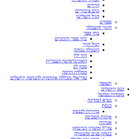
חרדים
גנים ציבוריים
הגיל השלישי
ספורט
חינוך והשכלה
בתי ספר
בתי ספר תיכוניים
הגיל הרך
השכלה גבוהה
דוד ילין
האוניברסיטה העברית
מכון לב
מכללת הדסה
עזריאלי מכללה אקדמית להנדסה ירושלים
תעופה
ס ירושלים
סדות ממשל
נשיא המדינה
כנסת
בחירות לכנסת
איכות הסביבה
אנרגיה
צה"ל ומשרד הביטחון
בטחון פנים ומשטרה