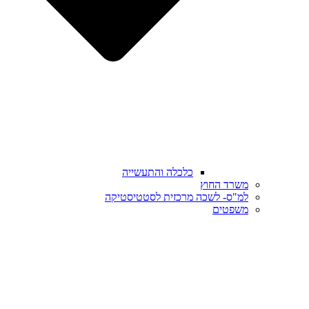
כלכלה והתעשייה
משרד החוץ
למ"ס- לשכה מרכזית לסטטיסטיקה
משפטים