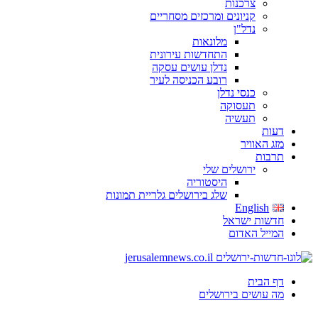
צרכנות
קניונים ומרכזים מסחריים
נדל"ן
מלונאות
התחדשות עירונית
נדלן עושים עסקה
רובע הכניסה לעיר
כנסי נדלן
תעסוקה
תעשיה
ות
ג האוויר
בות
ירושלים שלי
היסטוריה
שלג בירושלים גלריית תמונות
English
שות ישראל
ייל האדום
 הבית
 עושים בירושלים