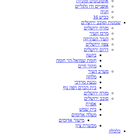
אוטובוסים ומוניות
אופניים ודו גלגליים
חניה
כביש 16
ונות וסובב ירושלים
מזרח ירושלים
מרכז העיר
העיר העתיקה
צפון ירושלים
דרום ירושלים
בקעה
חומת שמואל-הר חומה
מקור חיים
מערב העיר
מלחה
גבעת מרדכי
בית הכרם ויפה נוף
מזרח ירושלים
סובב ירושלים
אפרת
בית שמש
מעלה אדומים
מישור אדומים
מבשרת ציון
כלה