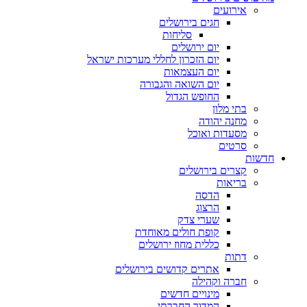
אירועים
חגים בירושלים
סליחות
יום ירושלים
יום הזכרון לחללי מערכות ישראל
יום העצמאות
יום השואה והגבורה
החופש הגדול
בתי מלון
מחנה יהודה
מסעדות ואוכל
סרטים
שות
קצרים בירושלים
בריאות
הדסה
הרצוג
שערי צדק
קופת חולים מאוחדת
כללית מחוז ירושלים
דתות
אתרים קדושים בירושלים
חברה וקהילה
מינויים חדשים
המדור החברתי