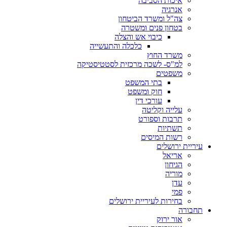
איכות הסביבה
אנרגיה
צה"ל ומשרד הביטחון
בטחון פנים ומשטרה
כיבוי אש והצלה
כלכלה והתעשייה
משרד החוץ
למ"ס- לשכה מרכזית לסטטיסטיקה
משפטים
בתי המשפט
חוק ומשפט
עורכי דין
עלייה וקליטה
תרבות וספורט
תשתיות
רשות המיסים
ריית ירושלים
אריאל
הגיחון
מוריה
עדן
פמי
בחירות לעיריית ירושלים
בורה
אור ירוק