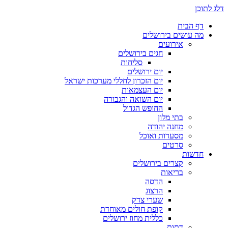
ן
 הבית
 עושים בירושלים
אירועים
חגים בירושלים
סליחות
יום ירושלים
יום הזכרון לחללי מערכות ישראל
יום העצמאות
יום השואה והגבורה
החופש הגדול
בתי מלון
מחנה יהודה
מסעדות ואוכל
סרטים
שות
קצרים בירושלים
בריאות
הדסה
הרצוג
שערי צדק
קופת חולים מאוחדת
כללית מחוז ירושלים
דתות