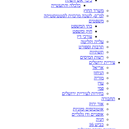
כיבוי אש והצלה
כלכלה והתעשייה
משרד החוץ
למ"ס- לשכה מרכזית לסטטיסטיקה
משפטים
בתי המשפט
חוק ומשפט
עורכי דין
עלייה וקליטה
תרבות וספורט
תשתיות
רשות המיסים
ריית ירושלים
אריאל
הגיחון
מוריה
עדן
פמי
בחירות לעיריית ירושלים
בורה
אור ירוק
אוטובוסים ומוניות
אופניים ודו גלגליים
חניה
כביש 16