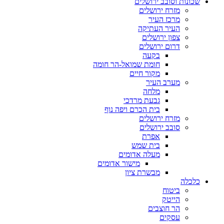
ונות וסובב ירושלים
מזרח ירושלים
מרכז העיר
העיר העתיקה
צפון ירושלים
דרום ירושלים
בקעה
חומת שמואל-הר חומה
מקור חיים
מערב העיר
מלחה
גבעת מרדכי
בית הכרם ויפה נוף
מזרח ירושלים
סובב ירושלים
אפרת
בית שמש
מעלה אדומים
מישור אדומים
מבשרת ציון
כלה
ביטוח
הייטק
הר חוצבים
עסקים