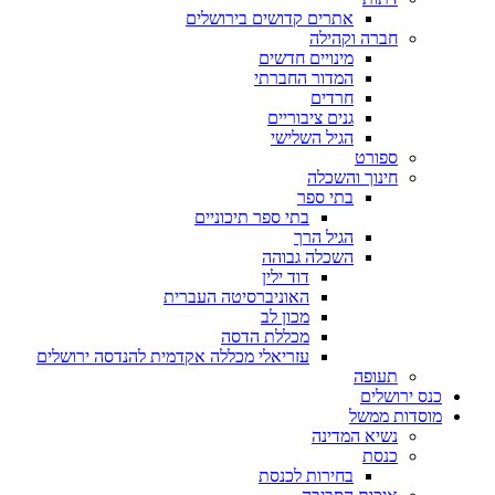
אתרים קדושים בירושלים
חברה וקהילה
מינויים חדשים
המדור החברתי
חרדים
גנים ציבוריים
הגיל השלישי
ספורט
חינוך והשכלה
בתי ספר
בתי ספר תיכוניים
הגיל הרך
השכלה גבוהה
דוד ילין
האוניברסיטה העברית
מכון לב
מכללת הדסה
עזריאלי מכללה אקדמית להנדסה ירושלים
תעופה
ס ירושלים
סדות ממשל
נשיא המדינה
כנסת
בחירות לכנסת