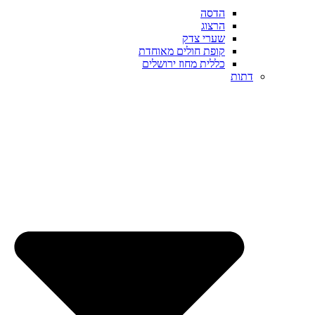
הדסה
הרצוג
שערי צדק
קופת חולים מאוחדת
כללית מחוז ירושלים
דתות