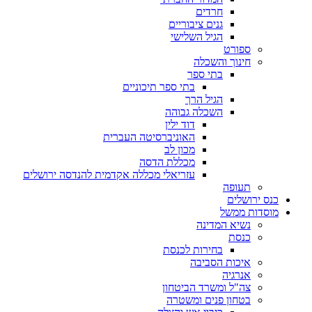
חרדים
גנים ציבוריים
הגיל השלישי
ספורט
חינוך והשכלה
בתי ספר
בתי ספר תיכוניים
הגיל הרך
השכלה גבוהה
דוד ילין
האוניברסיטה העברית
מכון לב
מכללת הדסה
עזריאלי מכללה אקדמית להנדסה ירושלים
תעופה
ס ירושלים
סדות ממשל
נשיא המדינה
כנסת
בחירות לכנסת
איכות הסביבה
אנרגיה
צה"ל ומשרד הביטחון
בטחון פנים ומשטרה