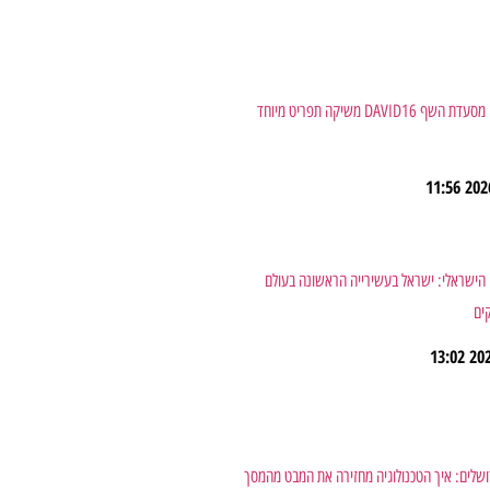
אהבה, קולינריה ויוקרה בבירה: מסעדת השף DAVID16 משיקה תפריט מיוחד
11:56
מהפכת ה-AI במשק הישראלי: ישראל בעשירייה הראשונה בעולם
ים
13:02
ה השקטה של ה-AI בירושלים: איך הטכנולוגיה מחזירה את המבט מהמסך