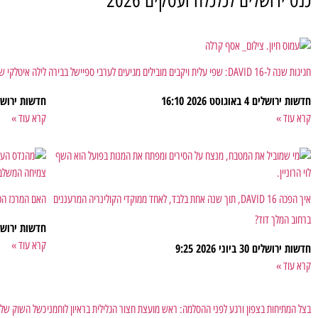
חגיגות שנה ל-DAVID 16: שפי עלית ויקבים מובילים מגיעים לערבי ספיישל בבירה
לילה איטלקי של
חדשות ירושלים
4 באוגוסט 2026
16:10
חדשות ירוש
קרא עוד »
קרא עוד »
איך הפכה DAVID 16, תוך שנה אחת בלבד, לאחד ממוקדי הקולינריה המרעננים
האם המרכז הכ
ברחוב המלך דוד?
חדשות ירוש
קרא עוד »
חדשות ירושלים
30 ביוני 2026
9:25
קרא עוד »
בצל המתיחות בצפון ורגע לפני ההסלמה: ראש מועצת חצור הגלילית בראיון לוחמני
כשל השוק של "