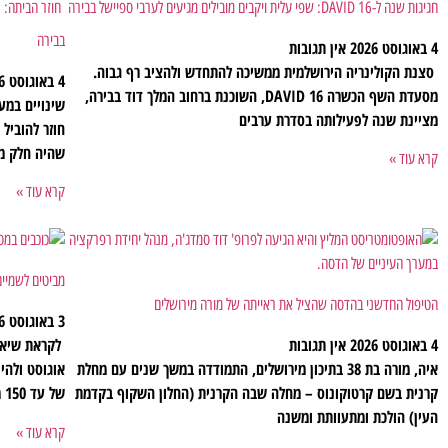
חגיגות שנה ל-DAVID 16: שפי עלית ויקבים מובילים מגיעים לערבי ספיישל בבירה
חוזר הביתה: נ
בבירה
4 באוגוסט 2026
אין תגובות
סצנת הקולינריה הירושלמית ממשיכה להתחדש ולהציב רף גבוה.
4 באוגוסט 2026
מסעדת השף הכשרה DAVID 16, השוכנת ברחוב המלך דוד בבירה,
שינויים במע
מציינת שנה לפעילותה בסדרת ערבים
חוזר להוביל
שהיה חלק מצ
קרא עוד »
קרא עוד »
מביטים לשמיי
הטיפול החדשני בהדסה שהציל את ראייתה של מורה מירושלים
3 באוגוסט 2026
4 באוגוסט 2026
אין תגובות
לקראת שיאו
איה, מורה בת 38 בתיכון מירושלים, התמודדה במשך שנים עם מחלת
אוגוסט ולהי
קרנית בשם קרטוקונוס – מחלה שבה הקרנית (החלון השקוף בקדמת
של עד 150 מטאורים בשעה
העין) הולכת ומתעוותת ומשנה
קרא עוד »