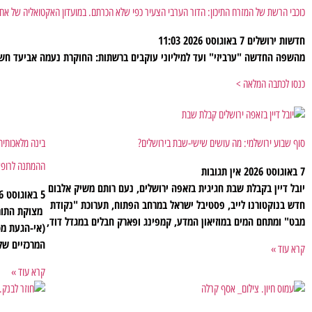
כוכבי הרשת של המזרח התיכון: הדור הערבי הצעיר כפי שלא הכרתם. במועדון האקטואליה של אח
חדשות ירושלים
7 באוגוסט 2026
11:03
מהשפה החדשה "ערביזי" ועד למיליוני עוקבים ברשתות: החוקרת נעמה אביעד חשפ
כנסו לכתבה המלאה >
סוף שבוע ירושלמי: מה עושים שישי-שבת בירושלים?
בינה מלאכותית
ההמתנה לרופא
7 באוגוסט 2026
אין תגובות
יובל דיין בקבלת שבת חגיגית בזאפה ירושלים, נעם רותם משיק אלבום
5 באוגוסט 2026
חדש בנוקטורנו לייב, פסטיבל ישראל במרחב הפתוח, תערוכת "נקודת
מבט" ומתחם המים במוזיאון המדע, קמפינג ופארק חבלים במגדל דוד,
(אי-הגעת מט
המרכזיים של
קרא עוד »
קרא עוד »