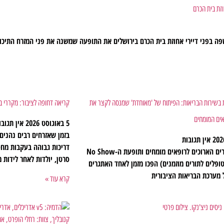
וזת בית הכרם
ה בפני דיירי אחוזת בית הכרם בירושלים את התופעה שמשנה את פני המזרח התיכו
 בשירות הבריאות: הפיתוח של 'מאוחדת' שמנסה לקצר את
קריאה דחופה לציבור: מקררי בנ
ים המומחים
5 באוגוסט 2026
אין תגובו
בזמן שאזרחים רבים נהני
אין תגובות
דריכות גבוהה בעקבות מחס
מצוקת התורים הארוכים לרופאים מומחים ותופעת ה-No Show
סרטן, יולדות לאחר לידות מ
ופלים לתורים מוזמנים) הפכו מזמן לאחד האתגרים
 מערכת הבריאות הציבורית
קרא עוד »