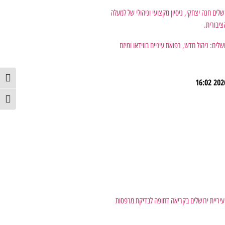
לים: ניהול חדש, רפואת עיניים בווידאו ומיזם
הפעל/כ
16:02
מתג גו
יריית ירושלים בקריאה דחופה לבדיקת מרפסות