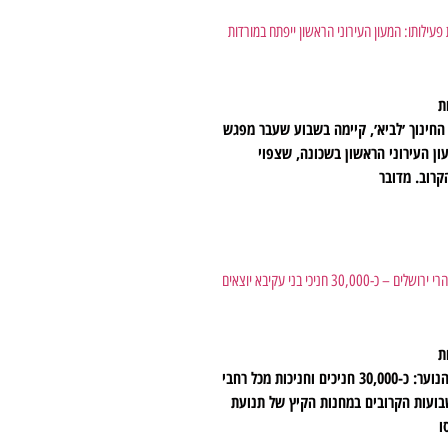
 פעילותו: המעון העירוני הראשון ייפתח במורדות
ת
החינוך ׳לביא׳, קיימה בשבוע שעבר מפגש
 העירוני הראשון בשכונה, שצפוי
רוב. מדובר
לראשונה: מחנה סיירים נודד בהרי ירושלים – כ-30,000 חניכי בני עקיבא יוצאים
ת
התרגשות גדולה בתנועות הנוער: כ-30,000 חניכים וחניכות מכל רחבי
ועות הקרובים במחנות הקיץ של תנועת
ו