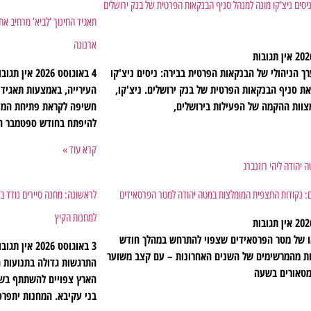
יסים ניצ'קו מונה למנהל סניף הבנקאות הפרטית של בנק ירושלים
תאגיד החינוך ‘לביא’ מרחיב את
ארנונה
אין תגובות
רך הניהולי של הבנקאות הפרטית בבירה: ניסים ניצ'קו
4 באוגוסט 2026
אין תגובו
 את סניף הבנקאות הפרטית של בנק ירושלים. ניצ'קו,
העירייה, באמצעות תאגיד 
וות ההקמה של הפעילות בירושלים,
חשיפה לקראת פתיחת המעון
להיפתח בחודש ספטמבר הק
קרא עוד »
ם: נקודות התצפית המומלצות במטה יהודה למטר הפרסאידים
למחנות הקיץ
אין תגובות
 של מטר הפרסאידים שצפוי להתרחש במהלך חודש
3 באוגוסט 2026
אין תגובו
ות מהמרשימים של השנים האחרונות – עם קצב משוער
הארץ צפויים להשתתף בשב
בני עקיבא. המחנות יתפרס