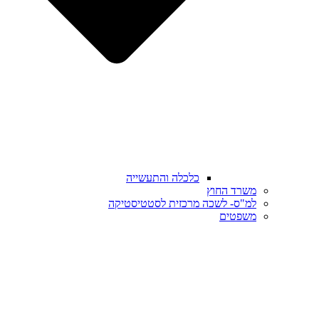
כלכלה והתעשייה
משרד החוץ
למ"ס- לשכה מרכזית לסטטיסטיקה
משפטים