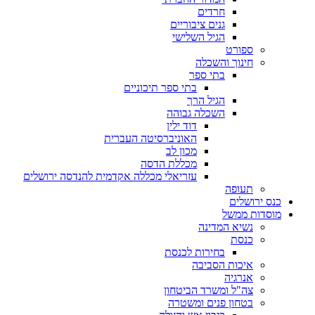
חרדים
גנים ציבוריים
הגיל השלישי
ספורט
חינוך והשכלה
בתי ספר
בתי ספר תיכוניים
הגיל הרך
השכלה גבוהה
דוד ילין
האוניברסיטה העברית
מכון לב
מכללת הדסה
עזריאלי מכללה אקדמית להנדסה ירושלים
תעופה
כנס ירושלים
מוסדות ממשל
נשיא המדינה
כנסת
בחירות לכנסת
איכות הסביבה
אנרגיה
צה"ל ומשרד הביטחון
בטחון פנים ומשטרה