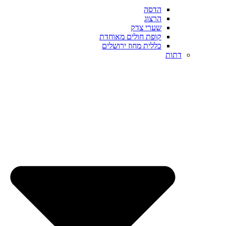
הדסה
הרצוג
שערי צדק
קופת חולים מאוחדת
כללית מחוז ירושלים
דתות