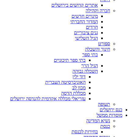
אתרים קדושים בירושלים
חברה וקהילה
מינויים חדשים
המדור החברתי
חרדים
גנים ציבוריים
הגיל השלישי
ספורט
חינוך והשכלה
בתי ספר
בתי ספר תיכוניים
הגיל הרך
השכלה גבוהה
דוד ילין
האוניברסיטה העברית
מכון לב
מכללת הדסה
עזריאלי מכללה אקדמית להנדסה ירושלים
תעופה
כנס ירושלים
מוסדות ממשל
נשיא המדינה
כנסת
בחירות לכנסת