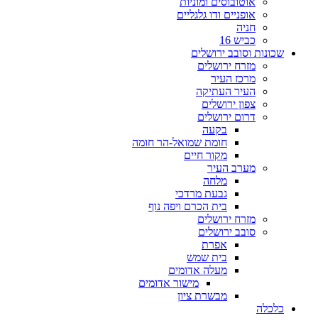
אוטובוסים ומוניות
אופניים ודו גלגליים
חניה
כביש 16
שכונות וסובב ירושלים
מזרח ירושלים
מרכז העיר
העיר העתיקה
צפון ירושלים
דרום ירושלים
בקעה
חומת שמואל-הר חומה
מקור חיים
מערב העיר
מלחה
גבעת מרדכי
בית הכרם ויפה נוף
מזרח ירושלים
סובב ירושלים
אפרת
בית שמש
מעלה אדומים
מישור אדומים
מבשרת ציון
כלכלה