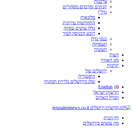
צרכנות
קניונים ומרכזים מסחריים
נדל"ן
מלונאות
התחדשות עירונית
נדלן עושים עסקה
רובע הכניסה לעיר
כנסי נדלן
תעסוקה
תעשיה
דעות
מזג האוויר
תרבות
ירושלים שלי
היסטוריה
שלג בירושלים גלריית תמונות
English
חדשות ישראל
המייל האדום
דף הבית
מה עושים בירושלים