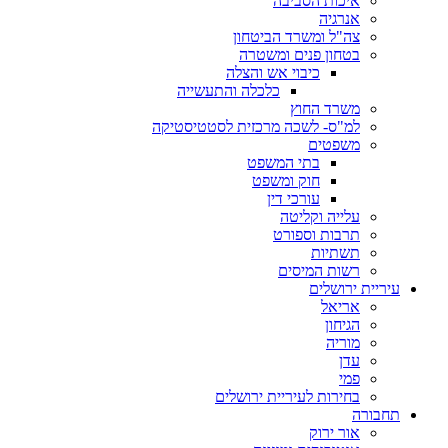
איכות הסביבה
אנרגיה
צה"ל ומשרד הביטחון
בטחון פנים ומשטרה
כיבוי אש והצלה
כלכלה והתעשייה
משרד החוץ
למ"ס- לשכה מרכזית לסטטיסטיקה
משפטים
בתי המשפט
חוק ומשפט
עורכי דין
עלייה וקליטה
תרבות וספורט
תשתיות
רשות המיסים
עיריית ירושלים
אריאל
הגיחון
מוריה
עדן
פמי
בחירות לעיריית ירושלים
תחבורה
אור ירוק