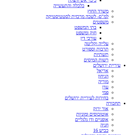
כיבוי אש והצלה
כלכלה והתעשייה
משרד החוץ
למ"ס- לשכה מרכזית לסטטיסטיקה
משפטים
בתי המשפט
חוק ומשפט
עורכי דין
עלייה וקליטה
תרבות וספורט
תשתיות
רשות המיסים
עיריית ירושלים
אריאל
הגיחון
מוריה
עדן
פמי
בחירות לעיריית ירושלים
תחבורה
אור ירוק
אוטובוסים ומוניות
אופניים ודו גלגליים
חניה
כביש 16