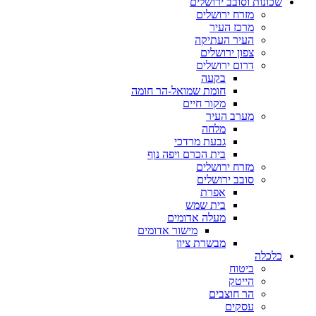
שכונות וסובב ירושלים
מזרח ירושלים
מרכז העיר
העיר העתיקה
צפון ירושלים
דרום ירושלים
בקעה
חומת שמואל-הר חומה
מקור חיים
מערב העיר
מלחה
גבעת מרדכי
בית הכרם ויפה נוף
מזרח ירושלים
סובב ירושלים
אפרת
בית שמש
מעלה אדומים
מישור אדומים
מבשרת ציון
כלכלה
ביטוח
הייטק
הר חוצבים
עסקים