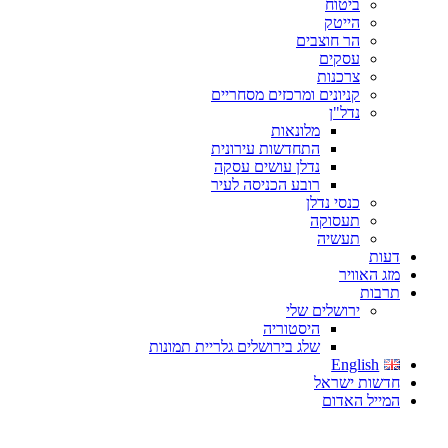
ביטוח
הייטק
הר חוצבים
עסקים
צרכנות
קניונים ומרכזים מסחריים
נדל"ן
מלונאות
התחדשות עירונית
נדלן עושים עסקה
רובע הכניסה לעיר
כנסי נדלן
תעסוקה
תעשיה
דעות
מזג האוויר
תרבות
ירושלים שלי
היסטוריה
שלג בירושלים גלריית תמונות
English
חדשות ישראל
המייל האדום