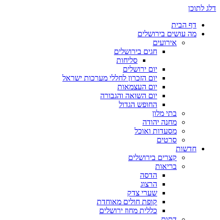
דלג לתוכן
דף הבית
מה עושים בירושלים
אירועים
חגים בירושלים
סליחות
יום ירושלים
יום הזכרון לחללי מערכות ישראל
יום העצמאות
יום השואה והגבורה
החופש הגדול
בתי מלון
מחנה יהודה
מסעדות ואוכל
סרטים
חדשות
קצרים בירושלים
בריאות
הדסה
הרצוג
שערי צדק
קופת חולים מאוחדת
כללית מחוז ירושלים
דתות