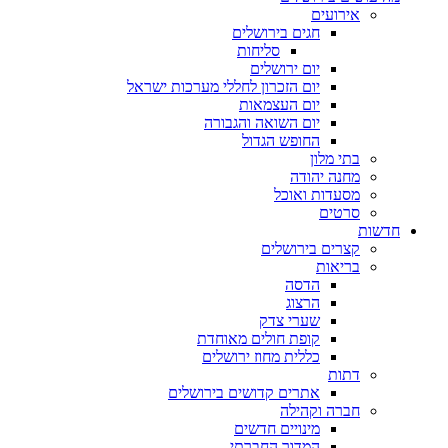
אירועים
חגים בירושלים
סליחות
יום ירושלים
יום הזכרון לחללי מערכות ישראל
יום העצמאות
יום השואה והגבורה
החופש הגדול
בתי מלון
מחנה יהודה
מסעדות ואוכל
סרטים
חדשות
קצרים בירושלים
בריאות
הדסה
הרצוג
שערי צדק
קופת חולים מאוחדת
כללית מחוז ירושלים
דתות
אתרים קדושים בירושלים
חברה וקהילה
מינויים חדשים
המדור החברתי