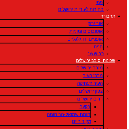
פמי
בחירות לעיריית ירושלים
תחבורה
אור ירוק
אוטובוסים ומוניות
אופניים ודו גלגליים
חניה
כביש 16
שכונות וסובב ירושלים
מזרח ירושלים
מרכז העיר
העיר העתיקה
צפון ירושלים
דרום ירושלים
בקעה
חומת שמואל-הר חומה
מקור חיים