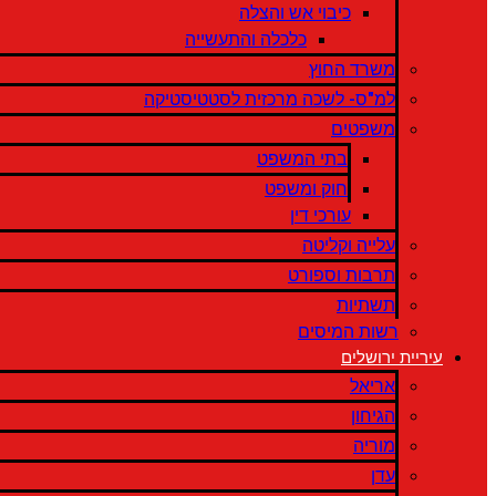
כיבוי אש והצלה
כלכלה והתעשייה
משרד החוץ
למ"ס- לשכה מרכזית לסטטיסטיקה
משפטים
בתי המשפט
חוק ומשפט
עורכי דין
עלייה וקליטה
תרבות וספורט
תשתיות
רשות המיסים
עיריית ירושלים
אריאל
הגיחון
מוריה
עדן