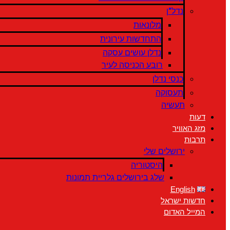
נדל"ן
מלונאות
התחדשות עירונית
נדלן עושים עסקה
רובע הכניסה לעיר
כנסי נדלן
תעסוקה
תעשיה
דעות
מזג האוויר
תרבות
ירושלים שלי
היסטוריה
שלג בירושלים גלריית תמונות
English
חדשות ישראל
המייל האדום