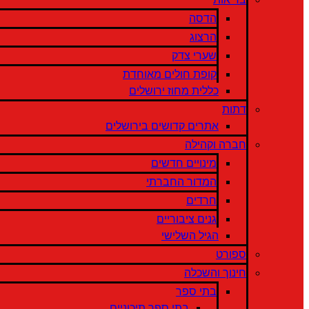
הדסה
הרצוג
שערי צדק
קופת חולים מאוחדת
כללית מחוז ירושלים
דתות
אתרים קדושים בירושלים
חברה וקהילה
מינויים חדשים
המדור החברתי
חרדים
גנים ציבוריים
הגיל השלישי
ספורט
חינוך והשכלה
בתי ספר
בתי ספר תיכוניים