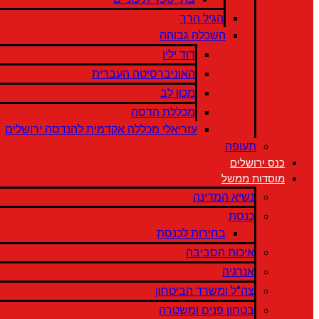
הגיל הרך
השכלה גבוהה
דוד ילין
האוניברסיטה העברית
מכון לב
מכללת הדסה
עזריאלי מכללה אקדמית להנדסה ירושלים
תעופה
כנס ירושלים
מוסדות ממשל
נשיא המדינה
כנסת
בחירות לכנסת
איכות הסביבה
אנרגיה
צה"ל ומשרד הביטחון
בטחון פנים ומשטרה