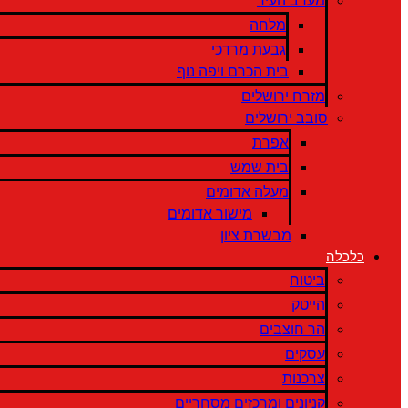
מערב העיר
מלחה
גבעת מרדכי
בית הכרם ויפה נוף
מזרח ירושלים
סובב ירושלים
אפרת
בית שמש
מעלה אדומים
מישור אדומים
מבשרת ציון
כלכלה
ביטוח
הייטק
הר חוצבים
עסקים
צרכנות
קניונים ומרכזים מסחריים