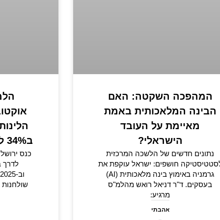
המהפכה השקטה: האם
הלמ
הבינה המלאכותית באמת
מאיימת על העובד
הלינות
הישראלי?
ב34% לעומת 8% בתל אביב
נתונים חדשים של הלשכה המרכזית
סטטיסטיקה חושפים: ישראל עוקפת את
גרמניה באימוץ בינה מלאכותית (AI)
בעסקים. ד"ר דניאל רואש מהלמ"ס
שולחנות ע
מרגיע:
אהבתי