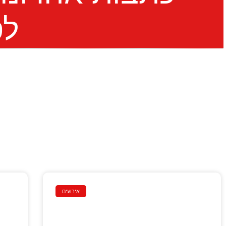
לס
אירועים