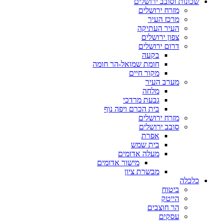
שכונות וסובב ירושלים
מזרח ירושלים
מרכז העיר
העיר העתיקה
צפון ירושלים
דרום ירושלים
בקעה
חומת שמואל-הר חומה
מקור חיים
מערב העיר
מלחה
גבעת מרדכי
בית הכרם ויפה נוף
מזרח ירושלים
סובב ירושלים
אפרת
בית שמש
מעלה אדומים
מישור אדומים
מבשרת ציון
כלכלה
ביטוח
הייטק
הר חוצבים
עסקים