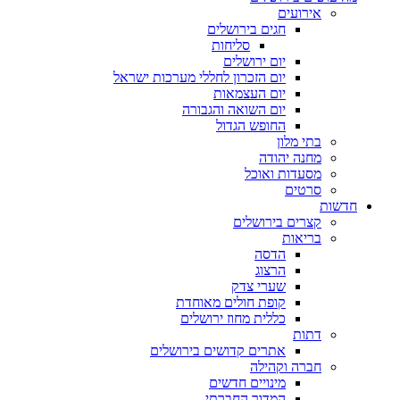
אירועים
חגים בירושלים
סליחות
יום ירושלים
יום הזכרון לחללי מערכות ישראל
יום העצמאות
יום השואה והגבורה
החופש הגדול
בתי מלון
מחנה יהודה
מסעדות ואוכל
סרטים
חדשות
קצרים בירושלים
בריאות
הדסה
הרצוג
שערי צדק
קופת חולים מאוחדת
כללית מחוז ירושלים
דתות
אתרים קדושים בירושלים
חברה וקהילה
מינויים חדשים
המדור החברתי