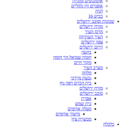
אוטובוסים ומוניות
אופניים ודו גלגליים
חניה
כביש 16
שכונות וסובב ירושלים
מזרח ירושלים
מרכז העיר
העיר העתיקה
צפון ירושלים
דרום ירושלים
בקעה
חומת שמואל-הר חומה
מקור חיים
מערב העיר
מלחה
גבעת מרדכי
בית הכרם ויפה נוף
מזרח ירושלים
סובב ירושלים
אפרת
בית שמש
מעלה אדומים
מישור אדומים
מבשרת ציון
כלכלה