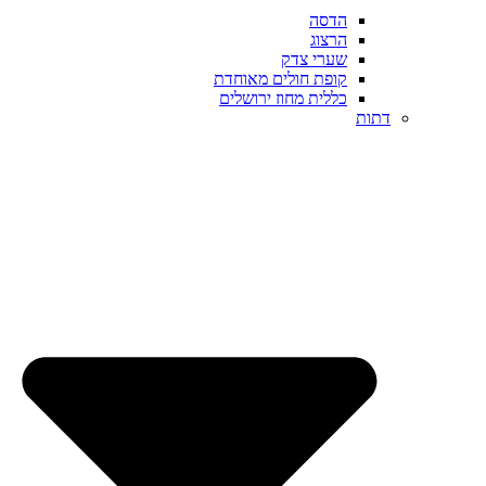
הדסה
הרצוג
שערי צדק
קופת חולים מאוחדת
כללית מחוז ירושלים
דתות