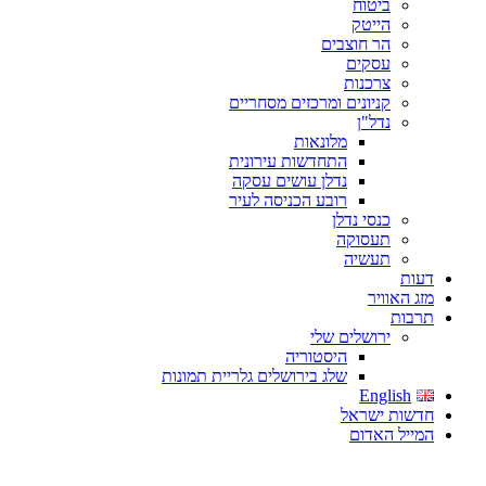
ביטוח
הייטק
הר חוצבים
עסקים
צרכנות
קניונים ומרכזים מסחריים
נדל"ן
מלונאות
התחדשות עירונית
נדלן עושים עסקה
רובע הכניסה לעיר
כנסי נדלן
תעסוקה
תעשיה
דעות
מזג האוויר
תרבות
ירושלים שלי
היסטוריה
שלג בירושלים גלריית תמונות
English
חדשות ישראל
המייל האדום