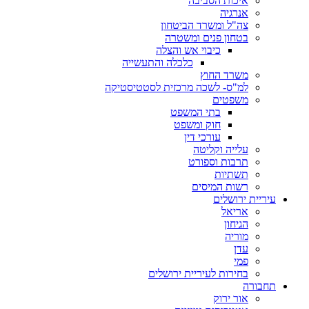
איכות הסביבה
אנרגיה
צה"ל ומשרד הביטחון
בטחון פנים ומשטרה
כיבוי אש והצלה
כלכלה והתעשייה
משרד החוץ
למ"ס- לשכה מרכזית לסטטיסטיקה
משפטים
בתי המשפט
חוק ומשפט
עורכי דין
עלייה וקליטה
תרבות וספורט
תשתיות
רשות המיסים
עיריית ירושלים
אריאל
הגיחון
מוריה
עדן
פמי
בחירות לעיריית ירושלים
תחבורה
אור ירוק