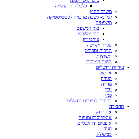
כיבוי אש והצלה
כלכלה והתעשייה
משרד החוץ
למ"ס- לשכה מרכזית לסטטיסטיקה
משפטים
בתי המשפט
חוק ומשפט
עורכי דין
עלייה וקליטה
תרבות וספורט
תשתיות
רשות המיסים
עיריית ירושלים
אריאל
הגיחון
מוריה
עדן
פמי
בחירות לעיריית ירושלים
תחבורה
אור ירוק
אוטובוסים ומוניות
אופניים ודו גלגליים
חניה
כביש 16