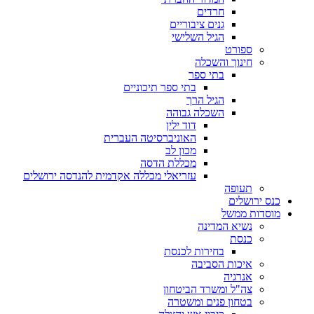
חרדים
גנים ציבוריים
הגיל השלישי
ספורט
חינוך והשכלה
בתי ספר
בתי ספר תיכוניים
הגיל הרך
השכלה גבוהה
דוד ילין
האוניברסיטה העברית
מכון לב
מכללת הדסה
עזריאלי מכללה אקדמית להנדסה ירושלים
תעופה
כנס ירושלים
מוסדות ממשל
נשיא המדינה
כנסת
בחירות לכנסת
איכות הסביבה
אנרגיה
צה"ל ומשרד הביטחון
בטחון פנים ומשטרה