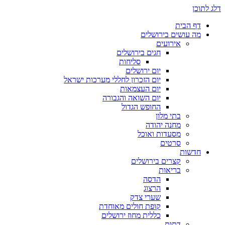
דלג לתוכן
דף הבית
מה עושים בירושלים
אירועים
חגים בירושלים
סליחות
יום ירושלים
יום הזכרון לחללי מערכות ישראל
יום העצמאות
יום השואה והגבורה
החופש הגדול
בתי מלון
מחנה יהודה
מסעדות ואוכל
סרטים
חדשות
קצרים בירושלים
בריאות
הדסה
הרצוג
שערי צדק
קופת חולים מאוחדת
כללית מחוז ירושלים
דתות