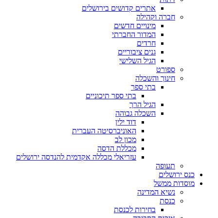
אתרים קדושים בירושלים
חברה וקהילה
מינויים חדשים
המדור החברתי
חרדים
גנים ציבוריים
הגיל השלישי
ספורט
חינוך והשכלה
בתי ספר
בתי ספר תיכוניים
הגיל הרך
השכלה גבוהה
דוד ילין
האוניברסיטה העברית
מכון לב
מכללת הדסה
עזריאלי מכללה אקדמית להנדסה ירושלים
תעופה
כנס ירושלים
מוסדות ממשל
נשיא המדינה
כנסת
בחירות לכנסת