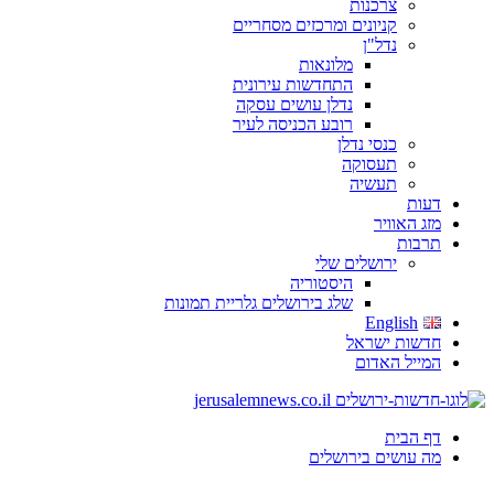
צרכנות
קניונים ומרכזים מסחריים
נדל"ן
מלונאות
התחדשות עירונית
נדלן עושים עסקה
רובע הכניסה לעיר
כנסי נדלן
תעסוקה
תעשיה
דעות
מזג האוויר
תרבות
ירושלים שלי
היסטוריה
שלג בירושלים גלריית תמונות
English
חדשות ישראל
המייל האדום
דף הבית
מה עושים בירושלים