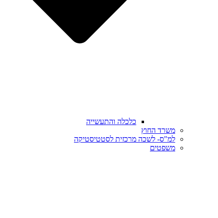
כלכלה והתעשייה
משרד החוץ
למ"ס- לשכה מרכזית לסטטיסטיקה
משפטים