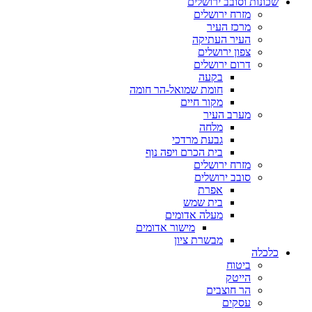
שכונות וסובב ירושלים
מזרח ירושלים
מרכז העיר
העיר העתיקה
צפון ירושלים
דרום ירושלים
בקעה
חומת שמואל-הר חומה
מקור חיים
מערב העיר
מלחה
גבעת מרדכי
בית הכרם ויפה נוף
מזרח ירושלים
סובב ירושלים
אפרת
בית שמש
מעלה אדומים
מישור אדומים
מבשרת ציון
כלכלה
ביטוח
הייטק
הר חוצבים
עסקים