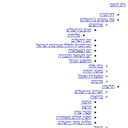
דלג לתוכן
דף הבית
מה עושים בירושלים
אירועים
חגים בירושלים
סליחות
יום ירושלים
יום הזכרון לחללי מערכות ישראל
יום העצמאות
יום השואה והגבורה
החופש הגדול
בתי מלון
מחנה יהודה
מסעדות ואוכל
סרטים
חדשות
קצרים בירושלים
בריאות
הדסה
הרצוג
שערי צדק
קופת חולים מאוחדת
כללית מחוז ירושלים
דתות