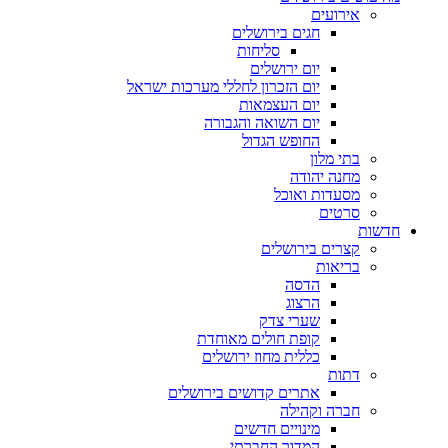
אירועים
חגים בירושלים
סליחות
יום ירושלים
יום הזכרון לחללי מערכות ישראל
יום העצמאות
יום השואה והגבורה
החופש הגדול
בתי מלון
מחנה יהודה
מסעדות ואוכל
סרטים
חדשות
קצרים בירושלים
בריאות
הדסה
הרצוג
שערי צדק
קופת חולים מאוחדת
כללית מחוז ירושלים
דתות
אתרים קדושים בירושלים
חברה וקהילה
מינויים חדשים
המדור החברתי