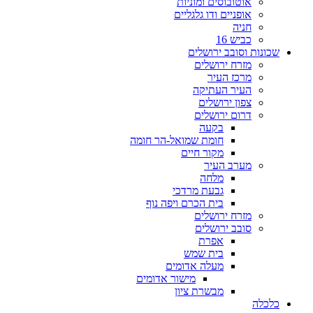
אוטובוסים ומוניות
אופניים ודו גלגליים
חניה
כביש 16
שכונות וסובב ירושלים
מזרח ירושלים
מרכז העיר
העיר העתיקה
צפון ירושלים
דרום ירושלים
בקעה
חומת שמואל-הר חומה
מקור חיים
מערב העיר
מלחה
גבעת מרדכי
בית הכרם ויפה נוף
מזרח ירושלים
סובב ירושלים
אפרת
בית שמש
מעלה אדומים
מישור אדומים
מבשרת ציון
כלכלה