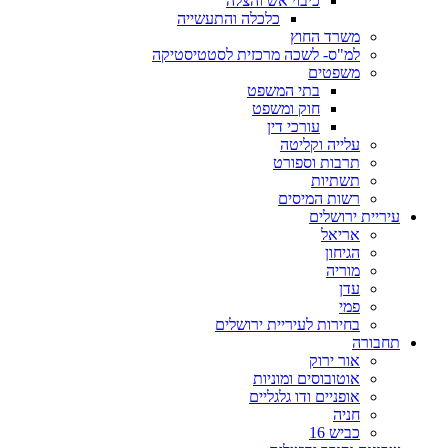
כיבוי אש והצלה
כלכלה והתעשייה
משרד החוץ
למ"ס- לשכה מרכזית לסטטיסטיקה
משפטים
בתי המשפט
חוק ומשפט
עורכי דין
עלייה וקליטה
תרבות וספורט
תשתיות
רשות המיסים
עיריית ירושלים
אריאל
הגיחון
מוריה
עדן
פמי
בחירות לעיריית ירושלים
תחבורה
אור ירוק
אוטובוסים ומוניות
אופניים ודו גלגליים
חניה
כביש 16