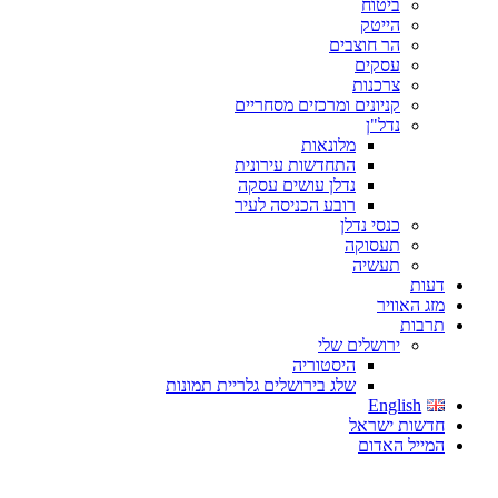
ביטוח
הייטק
הר חוצבים
עסקים
צרכנות
קניונים ומרכזים מסחריים
נדל"ן
מלונאות
התחדשות עירונית
נדלן עושים עסקה
רובע הכניסה לעיר
כנסי נדלן
תעסוקה
תעשיה
דעות
מזג האוויר
תרבות
ירושלים שלי
היסטוריה
שלג בירושלים גלריית תמונות
English
חדשות ישראל
המייל האדום