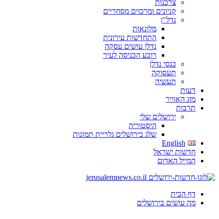
צרכנות
קניונים ומרכזים מסחריים
נדל"ן
מלונאות
התחדשות עירונית
נדלן עושים עסקה
רובע הכניסה לעיר
כנסי נדלן
תעסוקה
תעשיה
דעות
מזג האוויר
תרבות
ירושלים שלי
היסטוריה
שלג בירושלים גלריית תמונות
English
חדשות ישראל
המייל האדום
דף הבית
מה עושים בירושלים