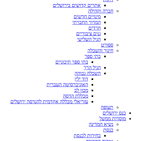
אתרים קדושים בירושלים
חברה וקהילה
מינויים חדשים
המדור החברתי
חרדים
גנים ציבוריים
הגיל השלישי
ספורט
חינוך והשכלה
בתי ספר
בתי ספר תיכוניים
הגיל הרך
השכלה גבוהה
דוד ילין
האוניברסיטה העברית
מכון לב
מכללת הדסה
עזריאלי מכללה אקדמית להנדסה ירושלים
תעופה
כנס ירושלים
מוסדות ממשל
נשיא המדינה
כנסת
בחירות לכנסת