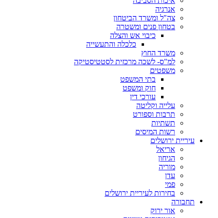
איכות הסביבה
אנרגיה
צה"ל ומשרד הביטחון
בטחון פנים ומשטרה
כיבוי אש והצלה
כלכלה והתעשייה
משרד החוץ
למ"ס- לשכה מרכזית לסטטיסטיקה
משפטים
בתי המשפט
חוק ומשפט
עורכי דין
עלייה וקליטה
תרבות וספורט
תשתיות
רשות המיסים
עיריית ירושלים
אריאל
הגיחון
מוריה
עדן
פמי
בחירות לעיריית ירושלים
תחבורה
אור ירוק