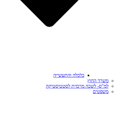
כלכלה והתעשייה
משרד החוץ
למ"ס- לשכה מרכזית לסטטיסטיקה
משפטים