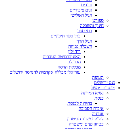
חרדים
גנים ציבוריים
הגיל השלישי
ספורט
חינוך והשכלה
בתי ספר
בתי ספר תיכוניים
הגיל הרך
השכלה גבוהה
דוד ילין
האוניברסיטה העברית
מכון לב
מכללת הדסה
עזריאלי מכללה אקדמית להנדסה ירושלים
תעופה
כנס ירושלים
מוסדות ממשל
נשיא המדינה
כנסת
בחירות לכנסת
איכות הסביבה
אנרגיה
צה"ל ומשרד הביטחון
בטחון פנים ומשטרה