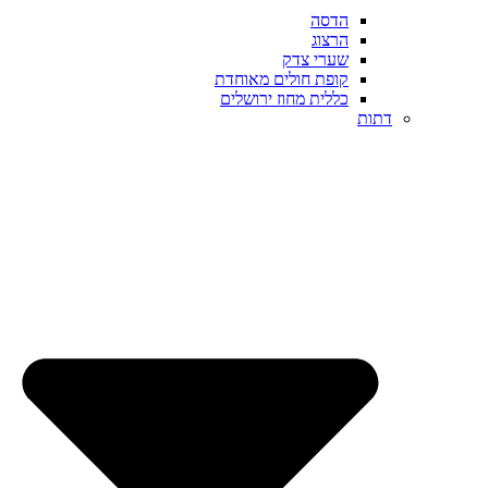
הדסה
הרצוג
שערי צדק
קופת חולים מאוחדת
כללית מחוז ירושלים
דתות