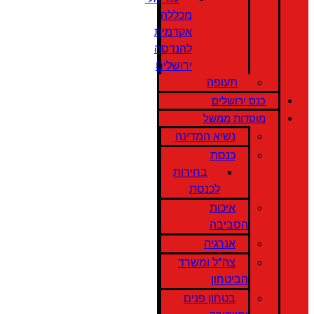
מכללה
אקדמית
להנדסה
ירושלים
תעופה
כנס ירושלים
מוסדות ממשל
נשיא המדינה
כנסת
בחירות
לכנסת
איכות
הסביבה
אנרגיה
צה"ל ומשרד
הביטחון
בטחון פנים