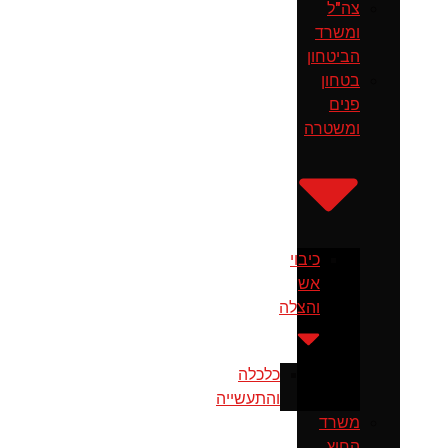
צה"ל
ומשרד
הביטחון
בטחון
פנים
ומשטרה
כיבוי
אש
והצלה
כלכלה
והתעשייה
משרד
החוץ