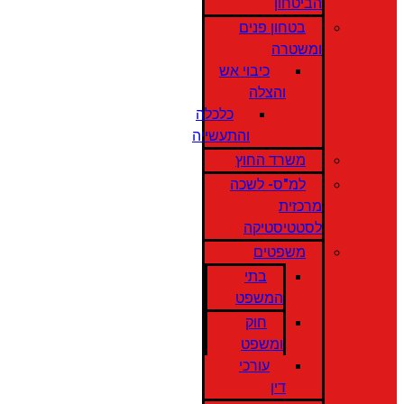
הביטחון
בטחון פנים
ומשטרה
כיבוי אש
והצלה
כלכלה
והתעשייה
משרד החוץ
למ"ס- לשכה
מרכזית
לסטטיסטיקה
משפטים
בתי
המשפט
חוק
ומשפט
עורכי
דין