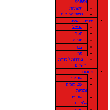
וספורט
תשתיות
רשות המיסים
עיריית ירושלים
אריאל
הגיחון
מוריה
עדן
פמי
בחירות לעיריית
ירושלים
תחבורה
אור ירוק
אוטובוסים
ומוניות
אופניים ודו
גלגליים
חניה