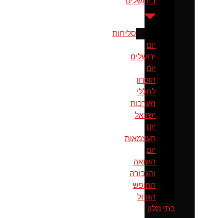
בירושלים
סליחות
יום
ירושלים
יום
הזכרון
לחללי
מערכות
ישראל
יום
העצמאות
יום
השואה
והגבורה
החופש
הגדול
בתי מלון