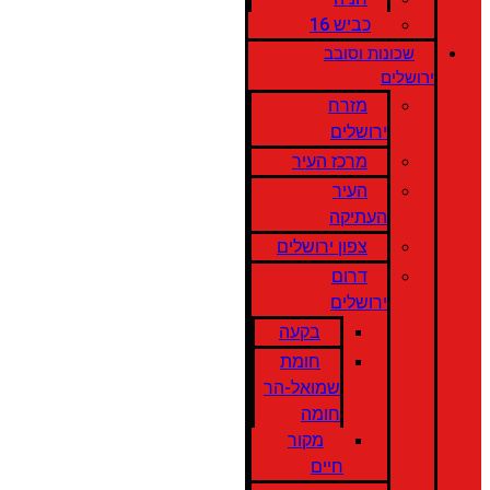
כביש 16
שכונות וסובב
ירושלים
מזרח
ירושלים
מרכז העיר
העיר
העתיקה
צפון ירושלים
דרום
ירושלים
בקעה
חומת
שמואל-הר
חומה
מקור
חיים