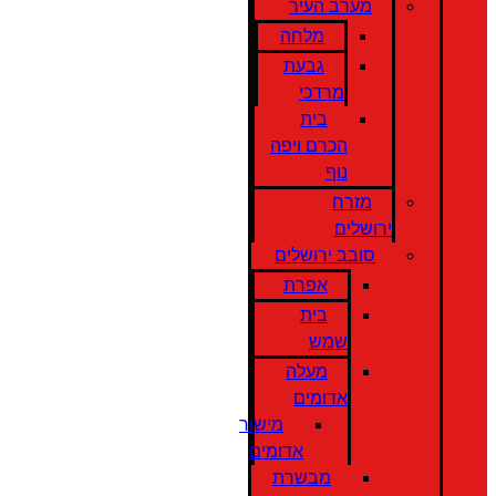
מערב העיר
מלחה
גבעת
מרדכי
בית
הכרם ויפה
נוף
מזרח
ירושלים
סובב ירושלים
אפרת
בית
שמש
מעלה
אדומים
מישור
אדומים
מבשרת