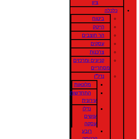
ציון
כלכלה
ביטוח
הייטק
הר חוצבים
עסקים
צרכנות
קניונים ומרכזים
מסחריים
נדל"ן
מלונאות
התחדשות
עירונית
נדלן
עושים
עסקה
רובע
הכניסה