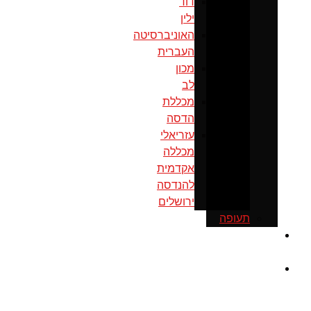
דוד
ילין
האוניברסיטה
העברית
מכון
לב
מכללת
הדסה
עזריאלי
מכללה
אקדמית
להנדסה
ירושלים
תעופה
כנס
ירושלים
מוסדות
ממשל