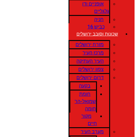
אופניים ודו
גלגליים
חניה
כביש 16
שכונות וסובב ירושלים
מזרח ירושלים
מרכז העיר
העיר העתיקה
צפון ירושלים
דרום ירושלים
בקעה
חומת
שמואל-הר
חומה
מקור
חיים
מערב העיר