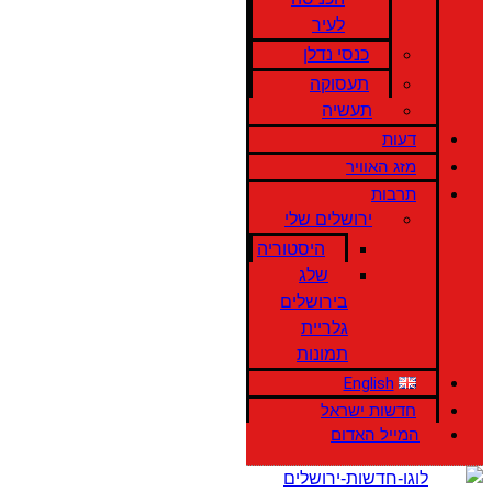
לעיר
כנסי נדלן
תעסוקה
תעשיה
דעות
מזג האוויר
תרבות
ירושלים שלי
היסטוריה
שלג
בירושלים
גלריית
תמונות
English
חדשות ישראל
המייל האדום