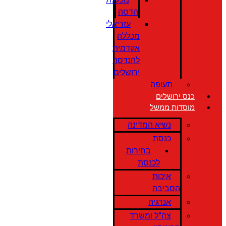
הדסה
עזריאלי
מכללה
אקדמית
להנדסה
ירושלים
תעופה
כנס ירושלים
מוסדות ממשל
נשיא המדינה
כנסת
בחירות
לכנסת
איכות
הסביבה
אנרגיה
צה"ל ומשרד