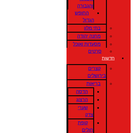
והגבורה
החופש
הגדול
בתי מלון
מחנה יהודה
מסעדות ואוכל
סרטים
חדשות
קצרים
בירושלים
בריאות
הדסה
הרצוג
שערי
צדק
קופת
חולים