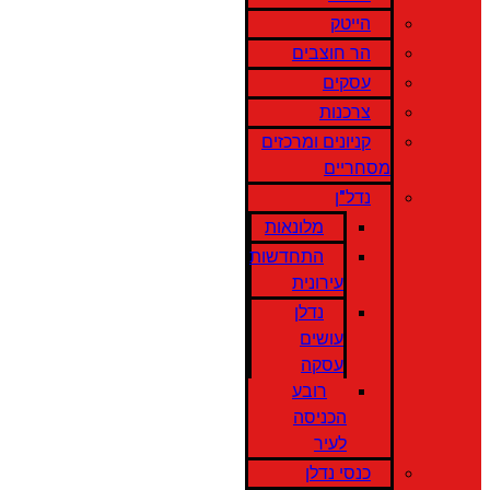
הייטק
הר חוצבים
עסקים
צרכנות
קניונים ומרכזים
מסחריים
נדל"ן
מלונאות
התחדשות
עירונית
נדלן
עושים
עסקה
רובע
הכניסה
לעיר
כנסי נדלן