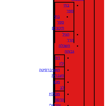
בתי
ספר
בתי
ספר
תיכוניים
הגיל
הרך
השכלה
גבוהה
דוד
ילין
האוניברסיטה
העברית
מכון
לב
מכללת
הדסה
עזריאלי