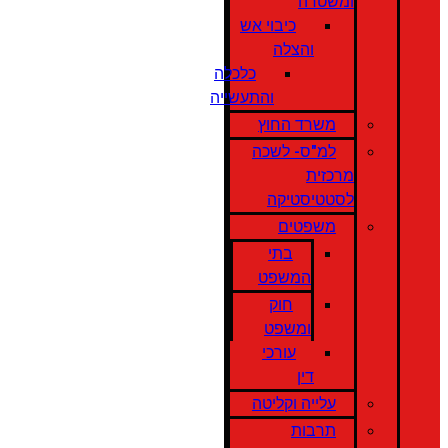
ומשטרה
כיבוי אש
והצלה
כלכלה
והתעשייה
משרד החוץ
למ"ס- לשכה
מרכזית
לסטטיסטיקה
משפטים
בתי
המשפט
חוק
ומשפט
עורכי
דין
עלייה וקליטה
תרבות