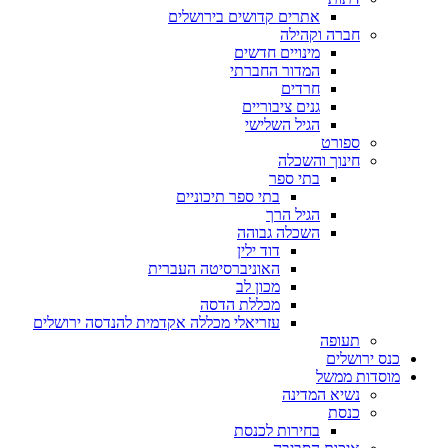
אתרים קדושים בירושלים
חברה וקהילה
מינויים חדשים
המדור החברתי
חרדים
גנים ציבוריים
הגיל השלישי
ספורט
חינוך והשכלה
בתי ספר
בתי ספר תיכוניים
הגיל הרך
השכלה גבוהה
דוד ילין
האוניברסיטה העברית
מכון לב
מכללת הדסה
עזריאלי מכללה אקדמית להנדסה ירושלים
תעופה
כנס ירושלים
מוסדות ממשל
נשיא המדינה
כנסת
בחירות לכנסת