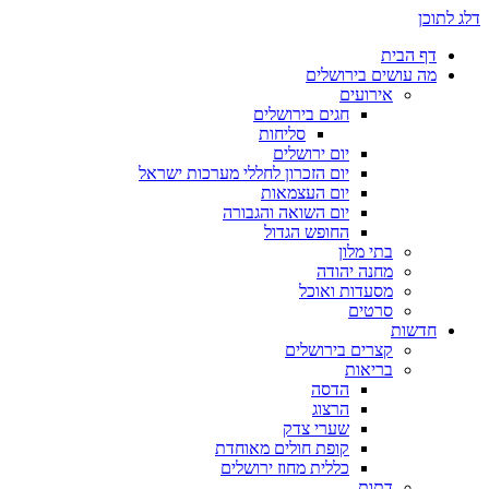
דלג לתוכן
דף הבית
מה עושים בירושלים
אירועים
חגים בירושלים
סליחות
יום ירושלים
יום הזכרון לחללי מערכות ישראל
יום העצמאות
יום השואה והגבורה
החופש הגדול
בתי מלון
מחנה יהודה
מסעדות ואוכל
סרטים
חדשות
קצרים בירושלים
בריאות
הדסה
הרצוג
שערי צדק
קופת חולים מאוחדת
כללית מחוז ירושלים
דתות