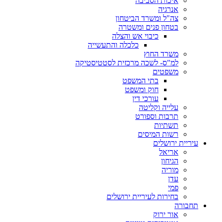
איכות הסביבה
אנרגיה
צה"ל ומשרד הביטחון
בטחון פנים ומשטרה
כיבוי אש והצלה
כלכלה והתעשייה
משרד החוץ
למ"ס- לשכה מרכזית לסטטיסטיקה
משפטים
בתי המשפט
חוק ומשפט
עורכי דין
עלייה וקליטה
תרבות וספורט
תשתיות
רשות המיסים
עיריית ירושלים
אריאל
הגיחון
מוריה
עדן
פמי
בחירות לעיריית ירושלים
תחבורה
אור ירוק