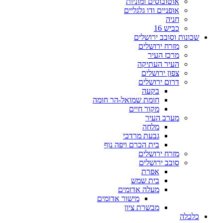
אוטובוסים ומוניות
אופניים ודו גלגליים
חניה
כביש 16
שכונות וסובב ירושלים
מזרח ירושלים
מרכז העיר
העיר העתיקה
צפון ירושלים
דרום ירושלים
בקעה
חומת שמואל-הר חומה
מקור חיים
מערב העיר
מלחה
גבעת מרדכי
בית הכרם ויפה נוף
מזרח ירושלים
סובב ירושלים
אפרת
בית שמש
מעלה אדומים
מישור אדומים
מבשרת ציון
כלכלה