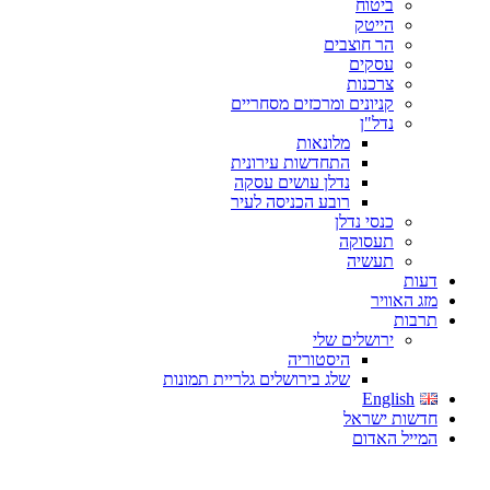
ביטוח
הייטק
הר חוצבים
עסקים
צרכנות
קניונים ומרכזים מסחריים
נדל"ן
מלונאות
התחדשות עירונית
נדלן עושים עסקה
רובע הכניסה לעיר
כנסי נדלן
תעסוקה
תעשיה
דעות
מזג האוויר
תרבות
ירושלים שלי
היסטוריה
שלג בירושלים גלריית תמונות
English
חדשות ישראל
המייל האדום