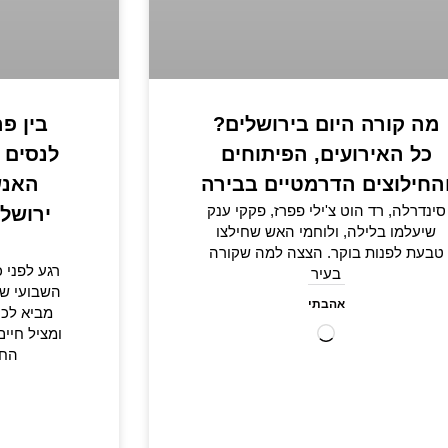
מה קורה היום בירושלים?
בין פר
כל האירועים, הפיתוחים
לנסים 
החילוצים הדרמטיים בבירה
האנש
סינדרלה, רד הוט צ'ילי פפרז, פקקי ענק
ירושל
שיעלמו בלילה, ולוחמי האש שחילצו
טבעת לפנות בוקר. הצצה למה שקורה
רגע לפני 
בעיר
אהבתי
מביא לכ
ומציל חיים
החו