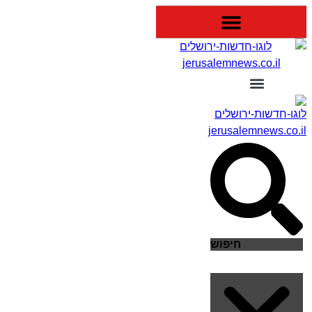
דלג
לתוכן
חיפוש