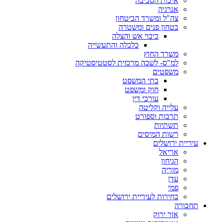
איכות הסביבה
אנרגיה
צה"ל ומשרד הביטחון
בטחון פנים ומשטרה
כיבוי אש והצלה
כלכלה והתעשייה
משרד החוץ
למ"ס- לשכה מרכזית לסטטיסטיקה
משפטים
בתי המשפט
חוק ומשפט
עורכי דין
עלייה וקליטה
תרבות וספורט
תשתיות
רשות המיסים
עיריית ירושלים
אריאל
הגיחון
מוריה
עדן
פמי
בחירות לעיריית ירושלים
תחבורה
אור ירוק