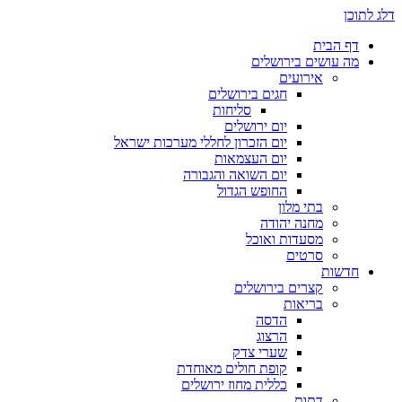
דלג לתוכן
דף הבית
מה עושים בירושלים
אירועים
חגים בירושלים
סליחות
יום ירושלים
יום הזכרון לחללי מערכות ישראל
יום העצמאות
יום השואה והגבורה
החופש הגדול
בתי מלון
מחנה יהודה
מסעדות ואוכל
סרטים
חדשות
קצרים בירושלים
בריאות
הדסה
הרצוג
שערי צדק
קופת חולים מאוחדת
כללית מחוז ירושלים
דתות