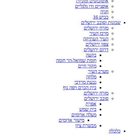
אוטובוסים ומוניות
אופניים ודו גלגליים
חניה
כביש 16
שכונות וסובב ירושלים
מזרח ירושלים
מרכז העיר
העיר העתיקה
צפון ירושלים
דרום ירושלים
בקעה
חומת שמואל-הר חומה
מקור חיים
מערב העיר
מלחה
גבעת מרדכי
בית הכרם ויפה נוף
מזרח ירושלים
סובב ירושלים
אפרת
בית שמש
מעלה אדומים
מישור אדומים
מבשרת ציון
כלכלה