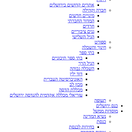
אתרים קדושים בירושלים
חברה וקהילה
מינויים חדשים
המדור החברתי
חרדים
גנים ציבוריים
הגיל השלישי
ספורט
חינוך והשכלה
בתי ספר
בתי ספר תיכוניים
הגיל הרך
השכלה גבוהה
דוד ילין
האוניברסיטה העברית
מכון לב
מכללת הדסה
עזריאלי מכללה אקדמית להנדסה ירושלים
תעופה
כנס ירושלים
מוסדות ממשל
נשיא המדינה
כנסת
בחירות לכנסת