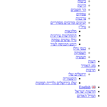
ביטוח
הייטק
הר חוצבים
עסקים
צרכנות
קניונים ומרכזים מסחריים
נדל"ן
מלונאות
התחדשות עירונית
נדלן עושים עסקה
רובע הכניסה לעיר
כנסי נדלן
תעסוקה
תעשיה
דעות
מזג האוויר
תרבות
ירושלים שלי
היסטוריה
שלג בירושלים גלריית תמונות
English
חדשות ישראל
המייל האדום