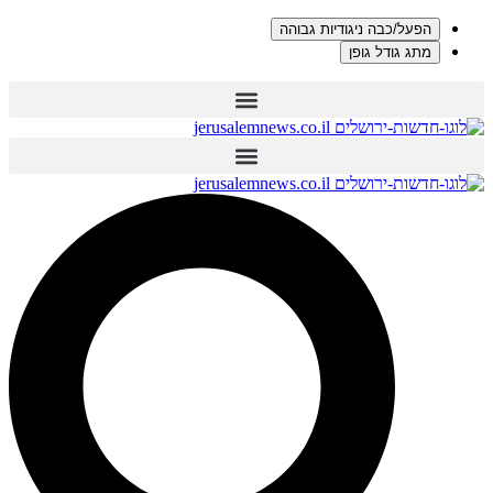
הפעל/כבה ניגודיות גבוהה
מתג גודל גופן
דלג
לתוכן