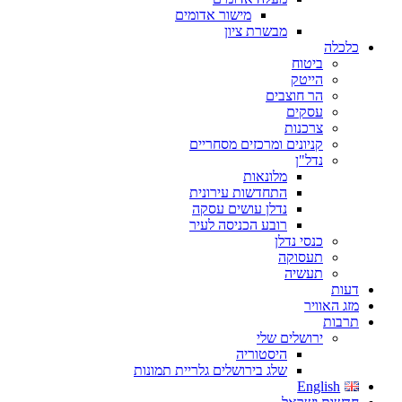
מישור אדומים
מבשרת ציון
כלכלה
ביטוח
הייטק
הר חוצבים
עסקים
צרכנות
קניונים ומרכזים מסחריים
נדל"ן
מלונאות
התחדשות עירונית
נדלן עושים עסקה
רובע הכניסה לעיר
כנסי נדלן
תעסוקה
תעשיה
דעות
מזג האוויר
תרבות
ירושלים שלי
היסטוריה
שלג בירושלים גלריית תמונות
English