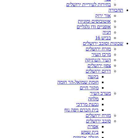
בחירות לעיריית ירושלים
תחבורה
אור ירוק
אוטובוסים ומוניות
אופניים ודו גלגליים
חניה
כביש 16
שכונות וסובב ירושלים
מזרח ירושלים
מרכז העיר
העיר העתיקה
צפון ירושלים
דרום ירושלים
בקעה
חומת שמואל-הר חומה
מקור חיים
מערב העיר
מלחה
גבעת מרדכי
בית הכרם ויפה נוף
מזרח ירושלים
סובב ירושלים
אפרת
בית שמש
מעלה אדומים