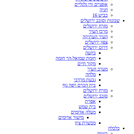
אופניים ודו גלגליים
חניה
כביש 16
שכונות וסובב ירושלים
מזרח ירושלים
מרכז העיר
העיר העתיקה
צפון ירושלים
דרום ירושלים
בקעה
חומת שמואל-הר חומה
מקור חיים
מערב העיר
מלחה
גבעת מרדכי
בית הכרם ויפה נוף
מזרח ירושלים
סובב ירושלים
אפרת
בית שמש
מעלה אדומים
מישור אדומים
מבשרת ציון
כלכלה
ביטוח