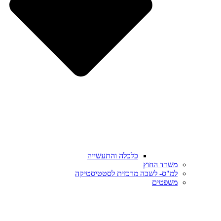
כלכלה והתעשייה
משרד החוץ
למ"ס- לשכה מרכזית לסטטיסטיקה
משפטים