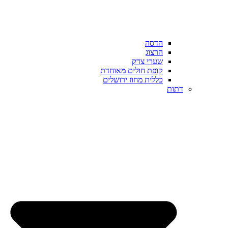
הדסה
הרצוג
שערי צדק
קופת חולים מאוחדת
כללית מחוז ירושלים
דתות