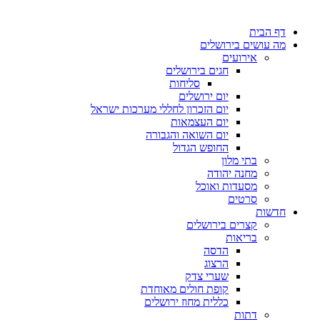
דף הבית
מה עושים בירושלים
אירועים
חגים בירושלים
סליחות
יום ירושלים
יום הזכרון לחללי מערכות ישראל
יום העצמאות
יום השואה והגבורה
החופש הגדול
בתי מלון
מחנה יהודה
מסעדות ואוכל
סרטים
חדשות
קצרים בירושלים
בריאות
הדסה
הרצוג
שערי צדק
קופת חולים מאוחדת
כללית מחוז ירושלים
דתות