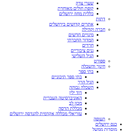
שערי צדק
קופת חולים מאוחדת
כללית מחוז ירושלים
דתות
אתרים קדושים בירושלים
חברה וקהילה
מינויים חדשים
המדור החברתי
חרדים
גנים ציבוריים
הגיל השלישי
ספורט
חינוך והשכלה
בתי ספר
בתי ספר תיכוניים
הגיל הרך
השכלה גבוהה
דוד ילין
האוניברסיטה העברית
מכון לב
מכללת הדסה
עזריאלי מכללה אקדמית להנדסה ירושלים
תעופה
כנס ירושלים
מוסדות ממשל