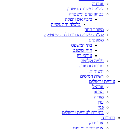
אנרגיה
צה"ל ומשרד הביטחון
בטחון פנים ומשטרה
כיבוי אש והצלה
כלכלה והתעשייה
משרד החוץ
למ"ס- לשכה מרכזית לסטטיסטיקה
משפטים
בתי המשפט
חוק ומשפט
עורכי דין
עלייה וקליטה
תרבות וספורט
תשתיות
רשות המיסים
עיריית ירושלים
אריאל
הגיחון
מוריה
עדן
פמי
בחירות לעיריית ירושלים
תחבורה
אור ירוק
אוטובוסים ומוניות