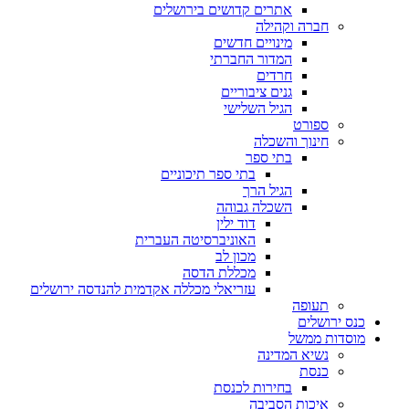
אתרים קדושים בירושלים
חברה וקהילה
מינויים חדשים
המדור החברתי
חרדים
גנים ציבוריים
הגיל השלישי
ספורט
חינוך והשכלה
בתי ספר
בתי ספר תיכוניים
הגיל הרך
השכלה גבוהה
דוד ילין
האוניברסיטה העברית
מכון לב
מכללת הדסה
עזריאלי מכללה אקדמית להנדסה ירושלים
תעופה
כנס ירושלים
מוסדות ממשל
נשיא המדינה
כנסת
בחירות לכנסת
איכות הסביבה