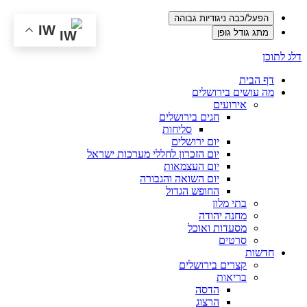
הפעל/כבה ניגודיות גבוהה
IW
מתג גודל גופן
דלג לתוכן
דף הבית
מה עושים בירושלים
אירועים
חגים בירושלים
סליחות
יום ירושלים
יום הזכרון לחללי מערכות ישראל
יום העצמאות
יום השואה והגבורה
החופש הגדול
בתי מלון
מחנה יהודה
מסעדות ואוכל
סרטים
חדשות
קצרים בירושלים
בריאות
הדסה
הרצוג