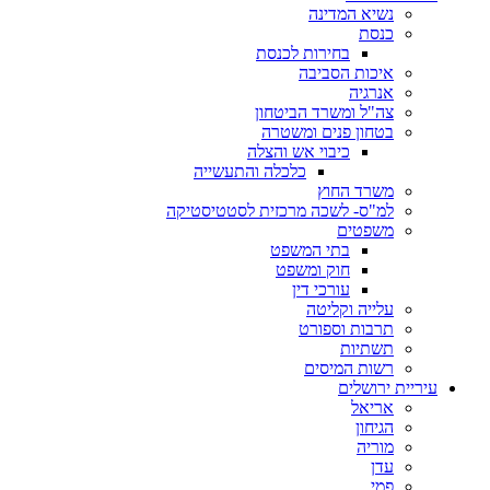
נשיא המדינה
כנסת
בחירות לכנסת
איכות הסביבה
אנרגיה
צה"ל ומשרד הביטחון
בטחון פנים ומשטרה
כיבוי אש והצלה
כלכלה והתעשייה
משרד החוץ
למ"ס- לשכה מרכזית לסטטיסטיקה
משפטים
בתי המשפט
חוק ומשפט
עורכי דין
עלייה וקליטה
תרבות וספורט
תשתיות
רשות המיסים
עיריית ירושלים
אריאל
הגיחון
מוריה
עדן
פמי