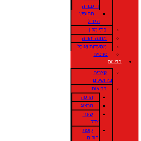
והגבורה
החופש
הגדול
בתי מלון
מחנה יהודה
מסעדות ואוכל
סרטים
חדשות
קצרים
בירושלים
בריאות
הדסה
הרצוג
שערי
צדק
קופת
חולים