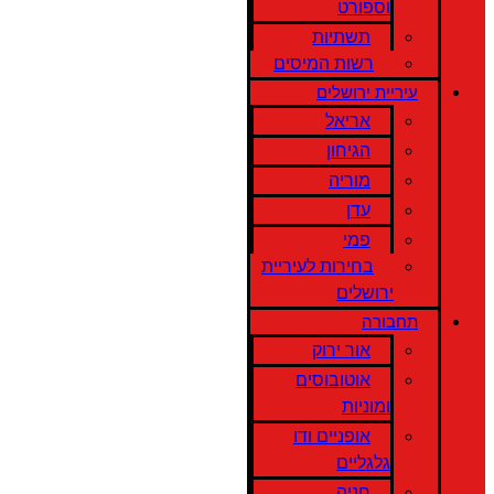
וספורט
תשתיות
רשות המיסים
עיריית ירושלים
אריאל
הגיחון
מוריה
עדן
פמי
בחירות לעיריית
ירושלים
תחבורה
אור ירוק
אוטובוסים
ומוניות
אופניים ודו
גלגליים
חניה