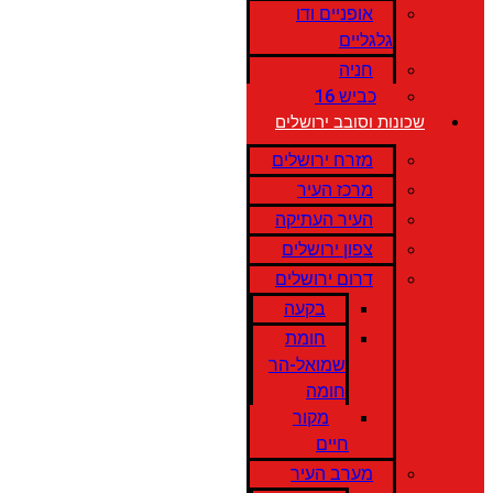
אופניים ודו
גלגליים
חניה
כביש 16
שכונות וסובב ירושלים
מזרח ירושלים
מרכז העיר
העיר העתיקה
צפון ירושלים
דרום ירושלים
בקעה
חומת
שמואל-הר
חומה
מקור
חיים
מערב העיר