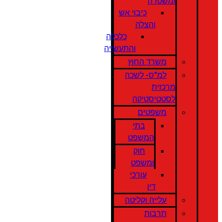
ומשטרה
כיבוי אש
והצלה
כלכלה
והתעשייה
משרד החוץ
למ"ס- לשכה
מרכזית
לסטטיסטיקה
משפטים
בתי
המשפט
חוק
ומשפט
עורכי
דין
עלייה וקליטה
תרבות