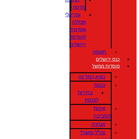
הדסה
עזריאלי
מכללה
אקדמית
להנדסה
ירושלים
תעופה
כנס ירושלים
מוסדות ממשל
נשיא המדינה
כנסת
בחירות
לכנסת
איכות
הסביבה
אנרגיה
צה"ל ומשרד