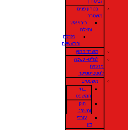
הביטחון
בטחון פנים
ומשטרה
כיבוי אש
והצלה
כלכלה
והתעשייה
משרד החוץ
למ"ס- לשכה
מרכזית
לסטטיסטיקה
משפטים
בתי
המשפט
חוק
ומשפט
עורכי
דין