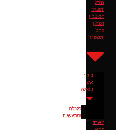
צה"ל
ומשרד
הביטחון
בטחון
פנים
ומשטרה
כיבוי
אש
והצלה
כלכלה
והתעשייה
משרד
החוץ