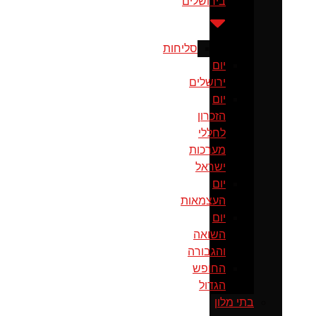
בירושלים
סליחות
יום
ירושלים
יום
הזכרון
לחללי
מערכות
ישראל
יום
העצמאות
יום
השואה
והגבורה
החופש
הגדול
בתי מלון