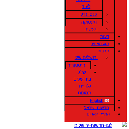
לעיר
כנסי נדלן
תעסוקה
תעשיה
דעות
מזג האוויר
תרבות
ירושלים שלי
היסטוריה
שלג
בירושלים
גלריית
תמונות
English
חדשות ישראל
המייל האדום