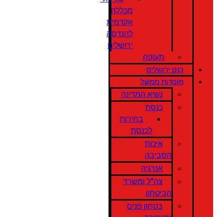
מכללה
אקדמית
להנדסה
ירושלים
תעופה
כנס ירושלים
מוסדות ממשל
נשיא המדינה
כנסת
בחירות
לכנסת
איכות
הסביבה
אנרגיה
צה"ל ומשרד
הביטחון
בטחון פנים