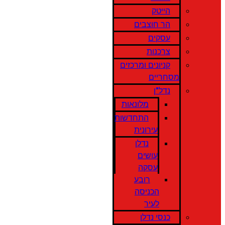
הייטק
הר חוצבים
עסקים
צרכנות
קניונים ומרכזים
מסחריים
נדל"ן
מלונאות
התחדשות
עירונית
נדלן
עושים
עסקה
רובע
הכניסה
לעיר
כנסי נדלן