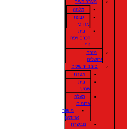
מערב העיר
מלחה
גבעת
מרדכי
בית
הכרם ויפה
נוף
מזרח
ירושלים
סובב ירושלים
אפרת
בית
שמש
מעלה
אדומים
מישור
אדומים
מבשרת