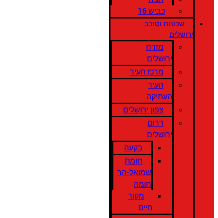
כביש 16
שכונות וסובב
ירושלים
מזרח
ירושלים
מרכז העיר
העיר
העתיקה
צפון ירושלים
דרום
ירושלים
בקעה
חומת
שמואל-הר
חומה
מקור
חיים