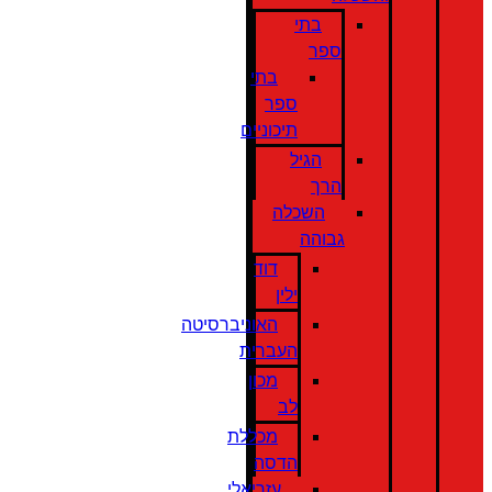
בתי
ספר
בתי
ספר
תיכוניים
הגיל
הרך
השכלה
גבוהה
דוד
ילין
האוניברסיטה
העברית
מכון
לב
מכללת
הדסה
עזריאלי