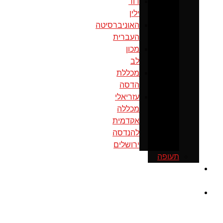
דוד
ילין
האוניברסיטה
העברית
מכון
לב
מכללת
הדסה
עזריאלי
מכללה
אקדמית
להנדסה
ירושלים
תעופה
כנס
ירושלים
מוסדות
ממשל