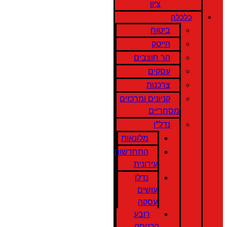
ציון
כלכלה
ביטוח
הייטק
הר חוצבים
עסקים
צרכנות
קניונים ומרכזים
מסחריים
נדל"ן
מלונאות
התחדשות
עירונית
נדלן
עושים
עסקה
רובע
הכניסה