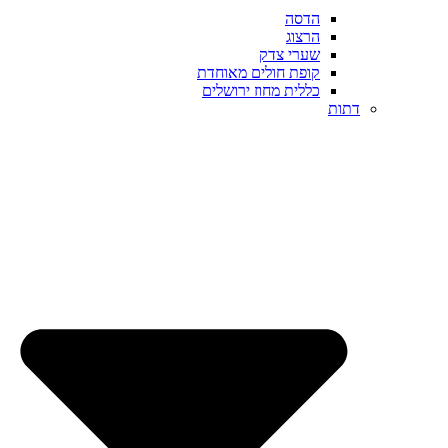
הדסה
הרצוג
שערי צדק
קופת חולים מאוחדת
כללית מחוז ירושלים
דתות