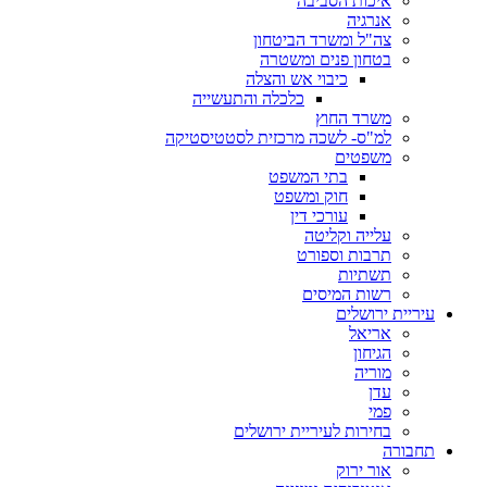
איכות הסביבה
אנרגיה
צה"ל ומשרד הביטחון
בטחון פנים ומשטרה
כיבוי אש והצלה
כלכלה והתעשייה
משרד החוץ
למ"ס- לשכה מרכזית לסטטיסטיקה
משפטים
בתי המשפט
חוק ומשפט
עורכי דין
עלייה וקליטה
תרבות וספורט
תשתיות
רשות המיסים
עיריית ירושלים
אריאל
הגיחון
מוריה
עדן
פמי
בחירות לעיריית ירושלים
תחבורה
אור ירוק