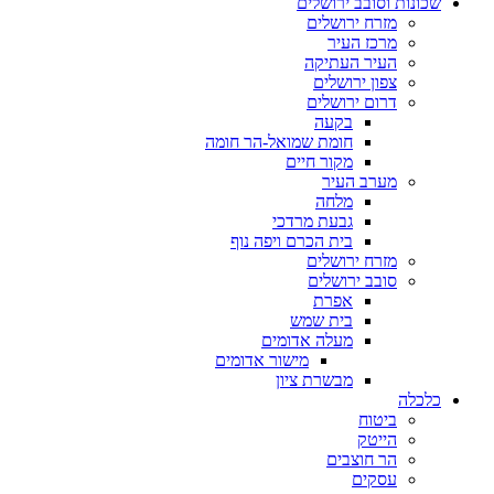
שכונות וסובב ירושלים
מזרח ירושלים
מרכז העיר
העיר העתיקה
צפון ירושלים
דרום ירושלים
בקעה
חומת שמואל-הר חומה
מקור חיים
מערב העיר
מלחה
גבעת מרדכי
בית הכרם ויפה נוף
מזרח ירושלים
סובב ירושלים
אפרת
בית שמש
מעלה אדומים
מישור אדומים
מבשרת ציון
כלכלה
ביטוח
הייטק
הר חוצבים
עסקים