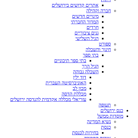
אתרים קדושים בירושלים
חברה וקהילה
מינויים חדשים
המדור החברתי
חרדים
גנים ציבוריים
הגיל השלישי
ספורט
חינוך והשכלה
בתי ספר
בתי ספר תיכוניים
הגיל הרך
השכלה גבוהה
דוד ילין
האוניברסיטה העברית
מכון לב
מכללת הדסה
עזריאלי מכללה אקדמית להנדסה ירושלים
תעופה
כנס ירושלים
מוסדות ממשל
נשיא המדינה
כנסת
בחירות לכנסת