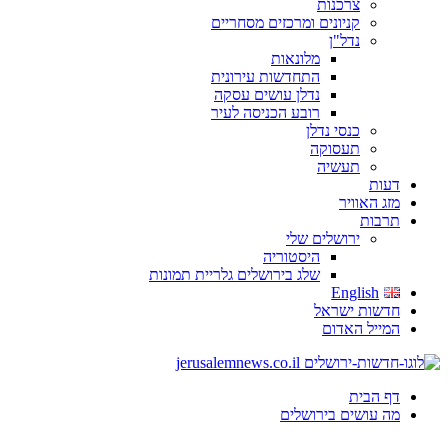
צרכנות
קניונים ומרכזים מסחריים
נדל"ן
מלונאות
התחדשות עירונית
נדלן עושים עסקה
רובע הכניסה לעיר
כנסי נדלן
תעסוקה
תעשיה
דעות
מזג האוויר
תרבות
ירושלים שלי
היסטוריה
שלג בירושלים גלריית תמונות
English
חדשות ישראל
המייל האדום
דף הבית
מה עושים בירושלים