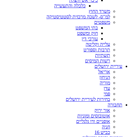
כיבוי אש והצלה
כלכלה והתעשייה
משרד החוץ
למ"ס- לשכה מרכזית לסטטיסטיקה
משפטים
בתי המשפט
חוק ומשפט
עורכי דין
עלייה וקליטה
תרבות וספורט
תשתיות
רשות המיסים
עיריית ירושלים
אריאל
הגיחון
מוריה
עדן
פמי
בחירות לעיריית ירושלים
תחבורה
אור ירוק
אוטובוסים ומוניות
אופניים ודו גלגליים
חניה
כביש 16