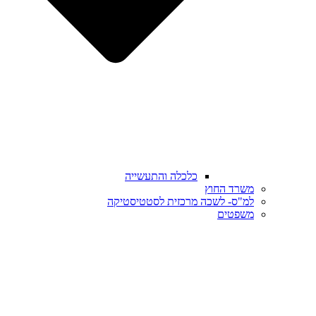
כלכלה והתעשייה
משרד החוץ
למ"ס- לשכה מרכזית לסטטיסטיקה
משפטים