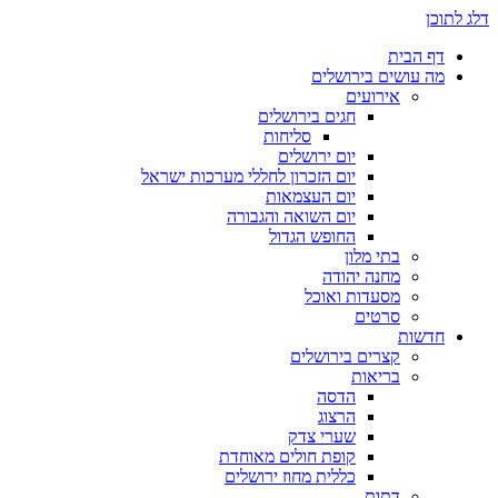
דלג לתוכן
דף הבית
מה עושים בירושלים
אירועים
חגים בירושלים
סליחות
יום ירושלים
יום הזכרון לחללי מערכות ישראל
יום העצמאות
יום השואה והגבורה
החופש הגדול
בתי מלון
מחנה יהודה
מסעדות ואוכל
סרטים
חדשות
קצרים בירושלים
בריאות
הדסה
הרצוג
שערי צדק
קופת חולים מאוחדת
כללית מחוז ירושלים
דתות