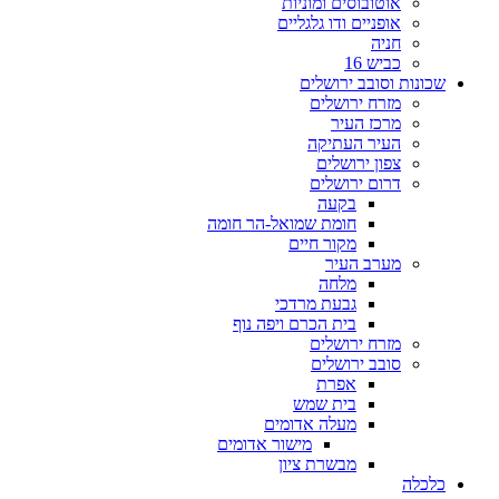
אוטובוסים ומוניות
אופניים ודו גלגליים
חניה
כביש 16
שכונות וסובב ירושלים
מזרח ירושלים
מרכז העיר
העיר העתיקה
צפון ירושלים
דרום ירושלים
בקעה
חומת שמואל-הר חומה
מקור חיים
מערב העיר
מלחה
גבעת מרדכי
בית הכרם ויפה נוף
מזרח ירושלים
סובב ירושלים
אפרת
בית שמש
מעלה אדומים
מישור אדומים
מבשרת ציון
כלכלה