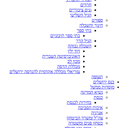
חרדים
גנים ציבוריים
הגיל השלישי
ספורט
חינוך והשכלה
בתי ספר
בתי ספר תיכוניים
הגיל הרך
השכלה גבוהה
דוד ילין
האוניברסיטה העברית
מכון לב
מכללת הדסה
עזריאלי מכללה אקדמית להנדסה ירושלים
תעופה
כנס ירושלים
מוסדות ממשל
נשיא המדינה
כנסת
בחירות לכנסת
איכות הסביבה
אנרגיה
צה"ל ומשרד הביטחון
בטחון פנים ומשטרה