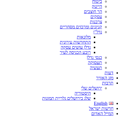
ביטוח
הייטק
הר חוצבים
עסקים
צרכנות
קניונים ומרכזים מסחריים
נדל"ן
מלונאות
התחדשות עירונית
נדלן עושים עסקה
רובע הכניסה לעיר
כנסי נדלן
תעסוקה
תעשיה
דעות
מזג האוויר
תרבות
ירושלים שלי
היסטוריה
שלג בירושלים גלריית תמונות
English
חדשות ישראל
המייל האדום