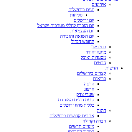
אירועים
חגים בירושלים
סליחות
יום ירושלים
יום הזכרון לחללי מערכות ישראל
יום העצמאות
יום השואה והגבורה
החופש הגדול
בתי מלון
מחנה יהודה
מסעדות ואוכל
סרטים
חדשות
קצרים בירושלים
בריאות
הדסה
הרצוג
שערי צדק
קופת חולים מאוחדת
כללית מחוז ירושלים
דתות
אתרים קדושים בירושלים
חברה וקהילה
מינויים חדשים
המדור החברתי