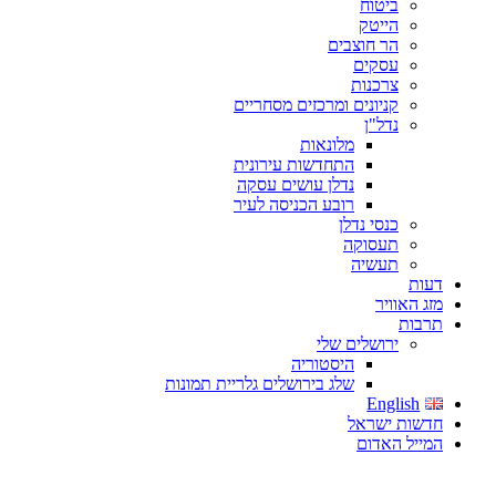
ביטוח
הייטק
הר חוצבים
עסקים
צרכנות
קניונים ומרכזים מסחריים
נדל"ן
מלונאות
התחדשות עירונית
נדלן עושים עסקה
רובע הכניסה לעיר
כנסי נדלן
תעסוקה
תעשיה
דעות
מזג האוויר
תרבות
ירושלים שלי
היסטוריה
שלג בירושלים גלריית תמונות
English
חדשות ישראל
המייל האדום