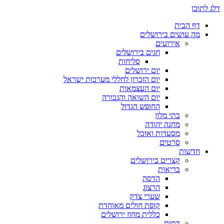
דלג לתוכן
דף הבית
מה עושים בירושלים
אירועים
חגים בירושלים
סליחות
יום ירושלים
יום הזכרון לחללי מערכות ישראל
יום העצמאות
יום השואה והגבורה
החופש הגדול
בתי מלון
מחנה יהודה
מסעדות ואוכל
סרטים
חדשות
קצרים בירושלים
בריאות
הדסה
הרצוג
שערי צדק
קופת חולים מאוחדת
כללית מחוז ירושלים
דתות