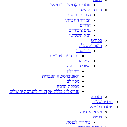
אתרים קדושים בירושלים
חברה וקהילה
מינויים חדשים
המדור החברתי
חרדים
גנים ציבוריים
הגיל השלישי
ספורט
חינוך והשכלה
בתי ספר
בתי ספר תיכוניים
הגיל הרך
השכלה גבוהה
דוד ילין
האוניברסיטה העברית
מכון לב
מכללת הדסה
עזריאלי מכללה אקדמית להנדסה ירושלים
תעופה
כנס ירושלים
מוסדות ממשל
נשיא המדינה
כנסת
בחירות לכנסת