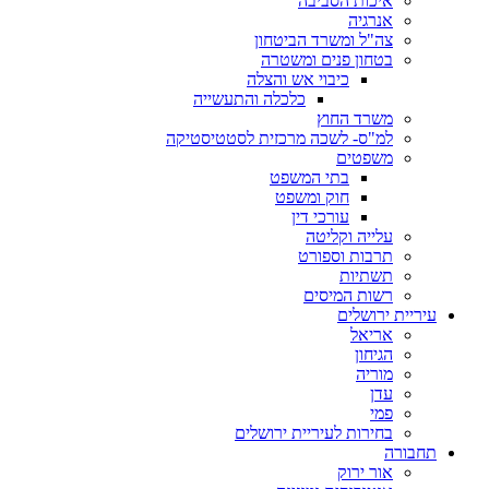
איכות הסביבה
אנרגיה
צה"ל ומשרד הביטחון
בטחון פנים ומשטרה
כיבוי אש והצלה
כלכלה והתעשייה
משרד החוץ
למ"ס- לשכה מרכזית לסטטיסטיקה
משפטים
בתי המשפט
חוק ומשפט
עורכי דין
עלייה וקליטה
תרבות וספורט
תשתיות
רשות המיסים
עיריית ירושלים
אריאל
הגיחון
מוריה
עדן
פמי
בחירות לעיריית ירושלים
תחבורה
אור ירוק