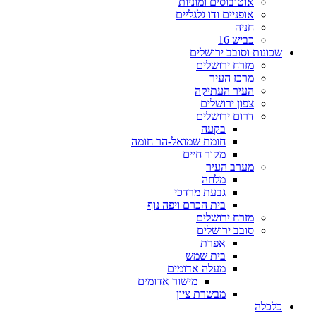
אוטובוסים ומוניות
אופניים ודו גלגליים
חניה
כביש 16
שכונות וסובב ירושלים
מזרח ירושלים
מרכז העיר
העיר העתיקה
צפון ירושלים
דרום ירושלים
בקעה
חומת שמואל-הר חומה
מקור חיים
מערב העיר
מלחה
גבעת מרדכי
בית הכרם ויפה נוף
מזרח ירושלים
סובב ירושלים
אפרת
בית שמש
מעלה אדומים
מישור אדומים
מבשרת ציון
כלכלה