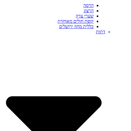
הדסה
הרצוג
שערי צדק
קופת חולים מאוחדת
כללית מחוז ירושלים
דתות