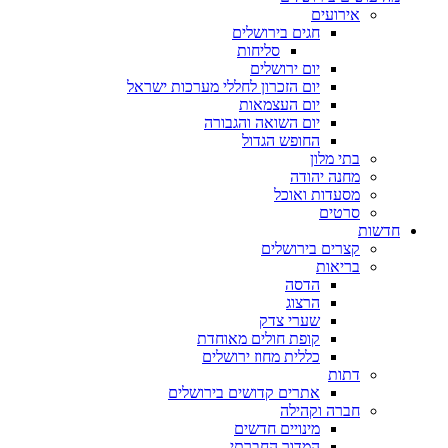
אירועים
חגים בירושלים
סליחות
יום ירושלים
יום הזכרון לחללי מערכות ישראל
יום העצמאות
יום השואה והגבורה
החופש הגדול
בתי מלון
מחנה יהודה
מסעדות ואוכל
סרטים
חדשות
קצרים בירושלים
בריאות
הדסה
הרצוג
שערי צדק
קופת חולים מאוחדת
כללית מחוז ירושלים
דתות
אתרים קדושים בירושלים
חברה וקהילה
מינויים חדשים
המדור החברתי