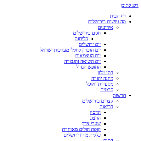
דלג לתוכן
דף הבית
מה עושים בירושלים
אירועים
חגים בירושלים
סליחות
יום ירושלים
יום הזכרון לחללי מערכות ישראל
יום העצמאות
יום השואה והגבורה
החופש הגדול
בתי מלון
מחנה יהודה
מסעדות ואוכל
סרטים
חדשות
קצרים בירושלים
בריאות
הדסה
הרצוג
שערי צדק
קופת חולים מאוחדת
כללית מחוז ירושלים
דתות