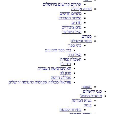
אתרים קדושים בירושלים
חברה וקהילה
מינויים חדשים
המדור החברתי
חרדים
גנים ציבוריים
הגיל השלישי
ספורט
חינוך והשכלה
בתי ספר
בתי ספר תיכוניים
הגיל הרך
השכלה גבוהה
דוד ילין
האוניברסיטה העברית
מכון לב
מכללת הדסה
עזריאלי מכללה אקדמית להנדסה ירושלים
תעופה
כנס ירושלים
מוסדות ממשל
נשיא המדינה
כנסת
בחירות לכנסת