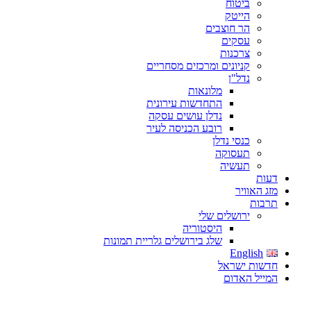
ביטוח
הייטק
הר חוצבים
עסקים
צרכנות
קניונים ומרכזים מסחריים
נדל"ן
מלונאות
התחדשות עירונית
נדלן עושים עסקה
רובע הכניסה לעיר
כנסי נדלן
תעסוקה
תעשיה
דעות
מזג האוויר
תרבות
ירושלים שלי
היסטוריה
שלג בירושלים גלריית תמונות
English
חדשות ישראל
המייל האדום