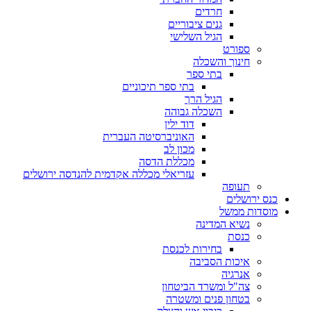
חרדים
גנים ציבוריים
הגיל השלישי
ספורט
חינוך והשכלה
בתי ספר
בתי ספר תיכוניים
הגיל הרך
השכלה גבוהה
דוד ילין
האוניברסיטה העברית
מכון לב
מכללת הדסה
עזריאלי מכללה אקדמית להנדסה ירושלים
תעופה
כנס ירושלים
מוסדות ממשל
נשיא המדינה
כנסת
בחירות לכנסת
איכות הסביבה
אנרגיה
צה"ל ומשרד הביטחון
בטחון פנים ומשטרה