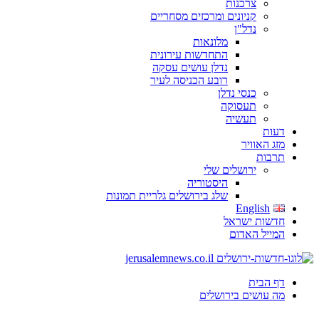
צרכנות
קניונים ומרכזים מסחריים
נדל"ן
מלונאות
התחדשות עירונית
נדלן עושים עסקה
רובע הכניסה לעיר
כנסי נדלן
תעסוקה
תעשיה
דעות
מזג האוויר
תרבות
ירושלים שלי
היסטוריה
שלג בירושלים גלריית תמונות
English
חדשות ישראל
המייל האדום
דף הבית
מה עושים בירושלים