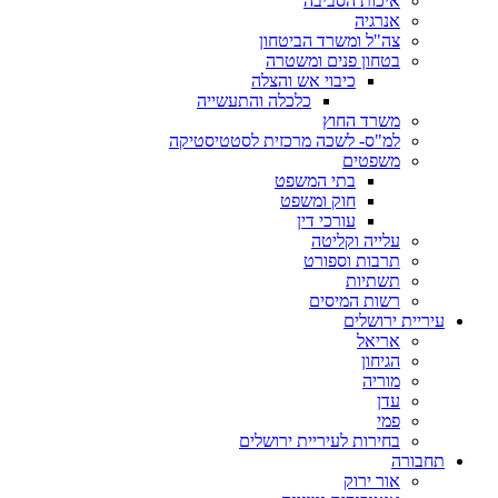
איכות הסביבה
אנרגיה
צה"ל ומשרד הביטחון
בטחון פנים ומשטרה
כיבוי אש והצלה
כלכלה והתעשייה
משרד החוץ
למ"ס- לשכה מרכזית לסטטיסטיקה
משפטים
בתי המשפט
חוק ומשפט
עורכי דין
עלייה וקליטה
תרבות וספורט
תשתיות
רשות המיסים
עיריית ירושלים
אריאל
הגיחון
מוריה
עדן
פמי
בחירות לעיריית ירושלים
תחבורה
אור ירוק