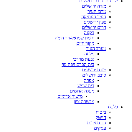
שכונות וסובב ירושלים
מזרח ירושלים
מרכז העיר
העיר העתיקה
צפון ירושלים
דרום ירושלים
בקעה
חומת שמואל-הר חומה
מקור חיים
מערב העיר
מלחה
גבעת מרדכי
בית הכרם ויפה נוף
מזרח ירושלים
סובב ירושלים
אפרת
בית שמש
מעלה אדומים
מישור אדומים
מבשרת ציון
כלכלה
ביטוח
הייטק
הר חוצבים
עסקים