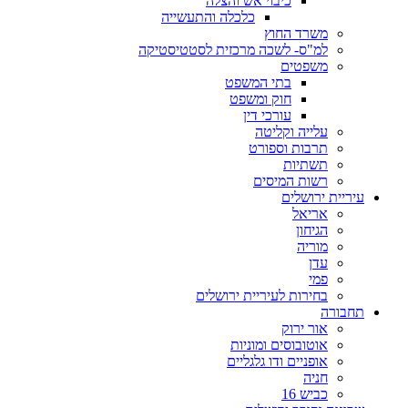
כיבוי אש והצלה
כלכלה והתעשייה
משרד החוץ
למ"ס- לשכה מרכזית לסטטיסטיקה
משפטים
בתי המשפט
חוק ומשפט
עורכי דין
עלייה וקליטה
תרבות וספורט
תשתיות
רשות המיסים
עיריית ירושלים
אריאל
הגיחון
מוריה
עדן
פמי
בחירות לעיריית ירושלים
תחבורה
אור ירוק
אוטובוסים ומוניות
אופניים ודו גלגליים
חניה
כביש 16