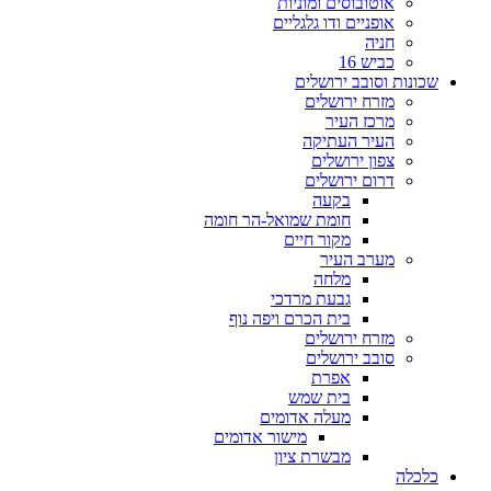
אוטובוסים ומוניות
אופניים ודו גלגליים
חניה
כביש 16
שכונות וסובב ירושלים
מזרח ירושלים
מרכז העיר
העיר העתיקה
צפון ירושלים
דרום ירושלים
בקעה
חומת שמואל-הר חומה
מקור חיים
מערב העיר
מלחה
גבעת מרדכי
בית הכרם ויפה נוף
מזרח ירושלים
סובב ירושלים
אפרת
בית שמש
מעלה אדומים
מישור אדומים
מבשרת ציון
כלכלה