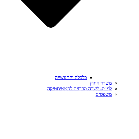
כלכלה והתעשייה
משרד החוץ
למ"ס- לשכה מרכזית לסטטיסטיקה
משפטים