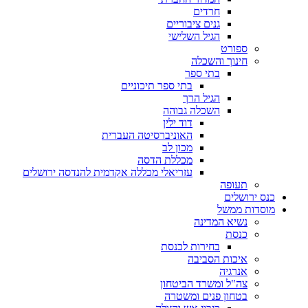
חרדים
גנים ציבוריים
הגיל השלישי
ספורט
חינוך והשכלה
בתי ספר
בתי ספר תיכוניים
הגיל הרך
השכלה גבוהה
דוד ילין
האוניברסיטה העברית
מכון לב
מכללת הדסה
עזריאלי מכללה אקדמית להנדסה ירושלים
תעופה
כנס ירושלים
מוסדות ממשל
נשיא המדינה
כנסת
בחירות לכנסת
איכות הסביבה
אנרגיה
צה"ל ומשרד הביטחון
בטחון פנים ומשטרה