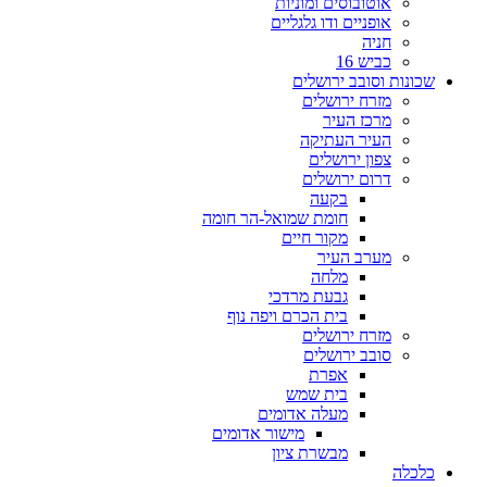
אוטובוסים ומוניות
אופניים ודו גלגליים
חניה
כביש 16
שכונות וסובב ירושלים
מזרח ירושלים
מרכז העיר
העיר העתיקה
צפון ירושלים
דרום ירושלים
בקעה
חומת שמואל-הר חומה
מקור חיים
מערב העיר
מלחה
גבעת מרדכי
בית הכרם ויפה נוף
מזרח ירושלים
סובב ירושלים
אפרת
בית שמש
מעלה אדומים
מישור אדומים
מבשרת ציון
כלכלה