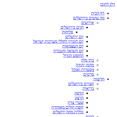
דלג לתוכן
דף הבית
מה עושים בירושלים
אירועים
חגים בירושלים
סליחות
יום ירושלים
יום הזכרון לחללי מערכות ישראל
יום העצמאות
יום השואה והגבורה
החופש הגדול
בתי מלון
מחנה יהודה
מסעדות ואוכל
סרטים
חדשות
קצרים בירושלים
בריאות
הדסה
הרצוג
שערי צדק
קופת חולים מאוחדת
כללית מחוז ירושלים
דתות