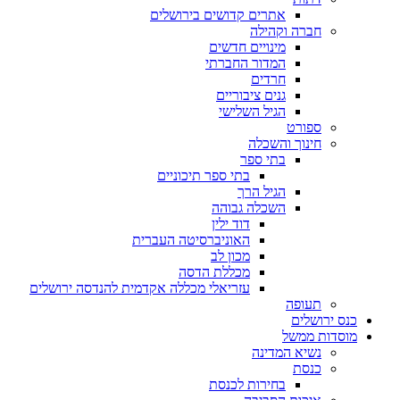
אתרים קדושים בירושלים
חברה וקהילה
מינויים חדשים
המדור החברתי
חרדים
גנים ציבוריים
הגיל השלישי
ספורט
חינוך והשכלה
בתי ספר
בתי ספר תיכוניים
הגיל הרך
השכלה גבוהה
דוד ילין
האוניברסיטה העברית
מכון לב
מכללת הדסה
עזריאלי מכללה אקדמית להנדסה ירושלים
תעופה
כנס ירושלים
מוסדות ממשל
נשיא המדינה
כנסת
בחירות לכנסת