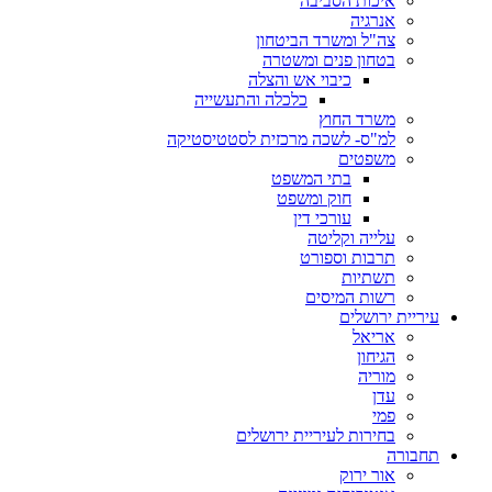
איכות הסביבה
אנרגיה
צה"ל ומשרד הביטחון
בטחון פנים ומשטרה
כיבוי אש והצלה
כלכלה והתעשייה
משרד החוץ
למ"ס- לשכה מרכזית לסטטיסטיקה
משפטים
בתי המשפט
חוק ומשפט
עורכי דין
עלייה וקליטה
תרבות וספורט
תשתיות
רשות המיסים
עיריית ירושלים
אריאל
הגיחון
מוריה
עדן
פמי
בחירות לעיריית ירושלים
תחבורה
אור ירוק