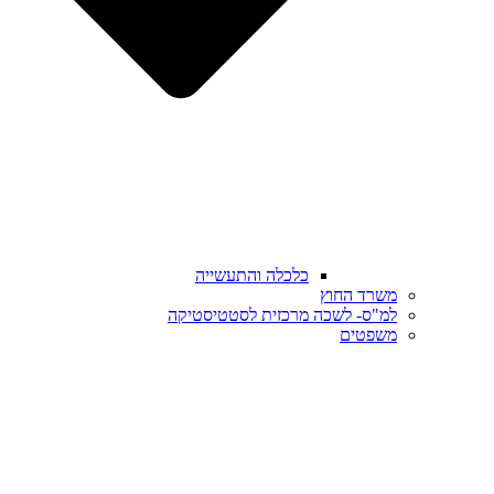
כלכלה והתעשייה
משרד החוץ
למ"ס- לשכה מרכזית לסטטיסטיקה
משפטים