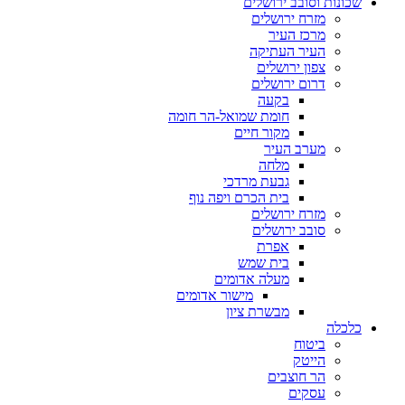
שכונות וסובב ירושלים
מזרח ירושלים
מרכז העיר
העיר העתיקה
צפון ירושלים
דרום ירושלים
בקעה
חומת שמואל-הר חומה
מקור חיים
מערב העיר
מלחה
גבעת מרדכי
בית הכרם ויפה נוף
מזרח ירושלים
סובב ירושלים
אפרת
בית שמש
מעלה אדומים
מישור אדומים
מבשרת ציון
כלכלה
ביטוח
הייטק
הר חוצבים
עסקים