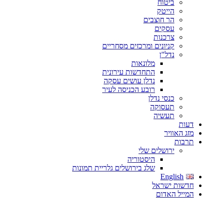
ביטוח
הייטק
הר חוצבים
עסקים
צרכנות
קניונים ומרכזים מסחריים
נדל"ן
מלונאות
התחדשות עירונית
נדלן עושים עסקה
רובע הכניסה לעיר
כנסי נדלן
תעסוקה
תעשיה
דעות
מזג האוויר
תרבות
ירושלים שלי
היסטוריה
שלג בירושלים גלריית תמונות
English
חדשות ישראל
המייל האדום