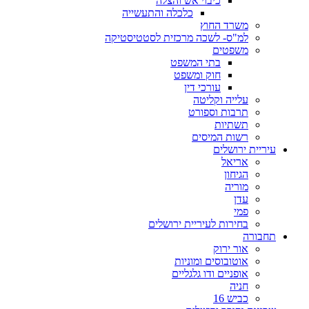
כיבוי אש והצלה
כלכלה והתעשייה
משרד החוץ
למ"ס- לשכה מרכזית לסטטיסטיקה
משפטים
בתי המשפט
חוק ומשפט
עורכי דין
עלייה וקליטה
תרבות וספורט
תשתיות
רשות המיסים
עיריית ירושלים
אריאל
הגיחון
מוריה
עדן
פמי
בחירות לעיריית ירושלים
תחבורה
אור ירוק
אוטובוסים ומוניות
אופניים ודו גלגליים
חניה
כביש 16