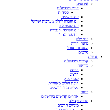
אירועים
חגים בירושלים
סליחות
יום ירושלים
יום הזכרון לחללי מערכות ישראל
יום העצמאות
יום השואה והגבורה
החופש הגדול
בתי מלון
מחנה יהודה
מסעדות ואוכל
סרטים
חדשות
קצרים בירושלים
בריאות
הדסה
הרצוג
שערי צדק
קופת חולים מאוחדת
כללית מחוז ירושלים
דתות
אתרים קדושים בירושלים
חברה וקהילה
מינויים חדשים
המדור החברתי