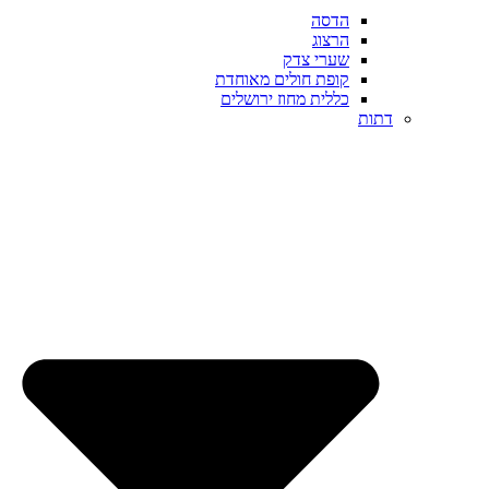
הדסה
הרצוג
שערי צדק
קופת חולים מאוחדת
כללית מחוז ירושלים
דתות