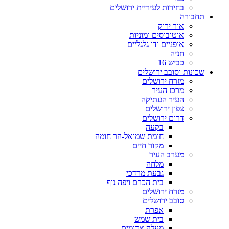
בחירות לעיריית ירושלים
תחבורה
אור ירוק
אוטובוסים ומוניות
אופניים ודו גלגליים
חניה
כביש 16
שכונות וסובב ירושלים
מזרח ירושלים
מרכז העיר
העיר העתיקה
צפון ירושלים
דרום ירושלים
בקעה
חומת שמואל-הר חומה
מקור חיים
מערב העיר
מלחה
גבעת מרדכי
בית הכרם ויפה נוף
מזרח ירושלים
סובב ירושלים
אפרת
בית שמש
מעלה אדומים