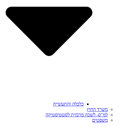
כלכלה והתעשייה
משרד החוץ
למ"ס- לשכה מרכזית לסטטיסטיקה
משפטים