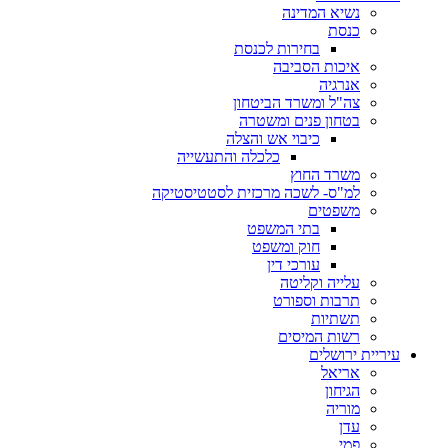
נשיא המדינה
כנסת
בחירות לכנסת
איכות הסביבה
אנרגיה
צה"ל ומשרד הביטחון
בטחון פנים ומשטרה
כיבוי אש והצלה
כלכלה והתעשייה
משרד החוץ
למ"ס- לשכה מרכזית לסטטיסטיקה
משפטים
בתי המשפט
חוק ומשפט
עורכי דין
עלייה וקליטה
תרבות וספורט
תשתיות
רשות המיסים
עיריית ירושלים
אריאל
הגיחון
מוריה
עדן
פמי