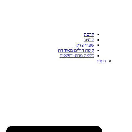
הדסה
הרצוג
שערי צדק
קופת חולים מאוחדת
כללית מחוז ירושלים
דתות