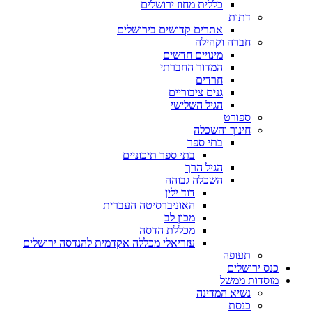
כללית מחוז ירושלים
דתות
אתרים קדושים בירושלים
חברה וקהילה
מינויים חדשים
המדור החברתי
חרדים
גנים ציבוריים
הגיל השלישי
ספורט
חינוך והשכלה
בתי ספר
בתי ספר תיכוניים
הגיל הרך
השכלה גבוהה
דוד ילין
האוניברסיטה העברית
מכון לב
מכללת הדסה
עזריאלי מכללה אקדמית להנדסה ירושלים
תעופה
כנס ירושלים
מוסדות ממשל
נשיא המדינה
כנסת