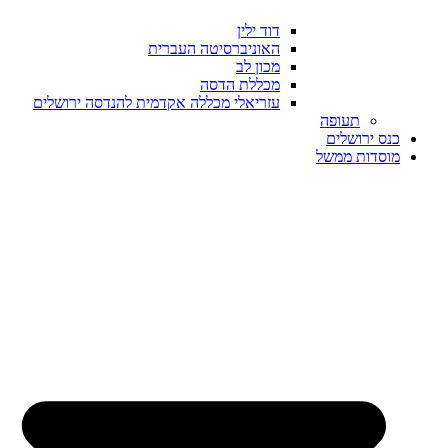
דוד ילין
האוניברסיטה העברית
מכון לב
מכללת הדסה
עזריאלי מכללה אקדמית להנדסה ירושלים
תעופה
כנס ירושלים
מוסדות ממשל