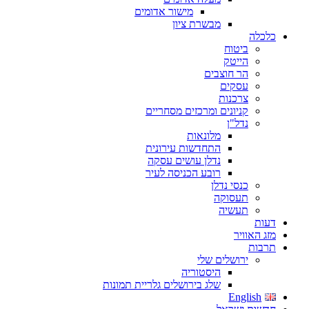
מישור אדומים
מבשרת ציון
כלכלה
ביטוח
הייטק
הר חוצבים
עסקים
צרכנות
קניונים ומרכזים מסחריים
נדל"ן
מלונאות
התחדשות עירונית
נדלן עושים עסקה
רובע הכניסה לעיר
כנסי נדלן
תעסוקה
תעשיה
דעות
מזג האוויר
תרבות
ירושלים שלי
היסטוריה
שלג בירושלים גלריית תמונות
English