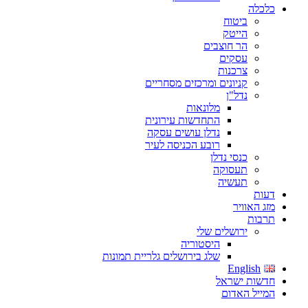
כלכלה
ביטוח
הייטק
הר חוצבים
עסקים
צרכנות
קניונים ומרכזים מסחריים
נדל"ן
מלונאות
התחדשות עירונית
נדלן עושים עסקה
רובע הכניסה לעיר
כנסי נדלן
תעסוקה
תעשיה
דעות
מזג האוויר
תרבות
ירושלים שלי
היסטוריה
שלג בירושלים גלריית תמונות
English
חדשות ישראל
המייל האדום