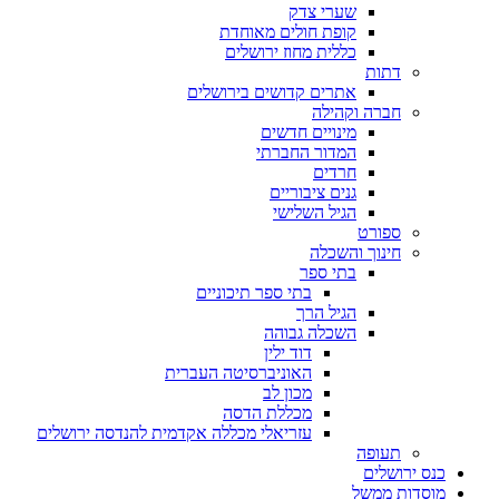
שערי צדק
קופת חולים מאוחדת
כללית מחוז ירושלים
דתות
אתרים קדושים בירושלים
חברה וקהילה
מינויים חדשים
המדור החברתי
חרדים
גנים ציבוריים
הגיל השלישי
ספורט
חינוך והשכלה
בתי ספר
בתי ספר תיכוניים
הגיל הרך
השכלה גבוהה
דוד ילין
האוניברסיטה העברית
מכון לב
מכללת הדסה
עזריאלי מכללה אקדמית להנדסה ירושלים
תעופה
כנס ירושלים
מוסדות ממשל