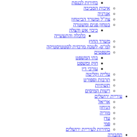
בחירות לכנסת
איכות הסביבה
אנרגיה
צה"ל ומשרד הביטחון
בטחון פנים ומשטרה
כיבוי אש והצלה
כלכלה והתעשייה
משרד החוץ
למ"ס- לשכה מרכזית לסטטיסטיקה
משפטים
בתי המשפט
חוק ומשפט
עורכי דין
עלייה וקליטה
תרבות וספורט
תשתיות
רשות המיסים
עיריית ירושלים
אריאל
הגיחון
מוריה
עדן
פמי
בחירות לעיריית ירושלים
תחבורה