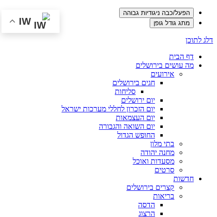
הפעל/כבה ניגודיות גבוהה
IW
מתג גודל גופן
דלג לתוכן
דף הבית
מה עושים בירושלים
אירועים
חגים בירושלים
סליחות
יום ירושלים
יום הזכרון לחללי מערכות ישראל
יום העצמאות
יום השואה והגבורה
החופש הגדול
בתי מלון
מחנה יהודה
מסעדות ואוכל
סרטים
חדשות
קצרים בירושלים
בריאות
הדסה
הרצוג