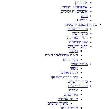
אור ירוק
אוטובוסים ומוניות
אופניים ודו גלגליים
חניה
כביש 16
שכונות וסובב ירושלים
מזרח ירושלים
מרכז העיר
העיר העתיקה
צפון ירושלים
דרום ירושלים
בקעה
חומת שמואל-הר חומה
מקור חיים
מערב העיר
מלחה
גבעת מרדכי
בית הכרם ויפה נוף
מזרח ירושלים
סובב ירושלים
אפרת
בית שמש
מעלה אדומים
מישור אדומים
מבשרת ציון