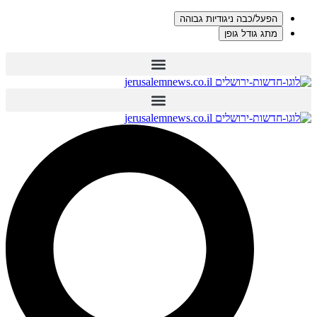
הפעל/כבה ניגודיות גבוהה
מתג גודל גופן
דלג
לתוכן