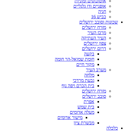
אוטובוסים ומוניות
אופניים ודו גלגליים
חניה
כביש 16
שכונות וסובב ירושלים
מזרח ירושלים
מרכז העיר
העיר העתיקה
צפון ירושלים
דרום ירושלים
בקעה
חומת שמואל-הר חומה
מקור חיים
מערב העיר
מלחה
גבעת מרדכי
בית הכרם ויפה נוף
מזרח ירושלים
סובב ירושלים
אפרת
בית שמש
מעלה אדומים
מישור אדומים
מבשרת ציון
כלכלה