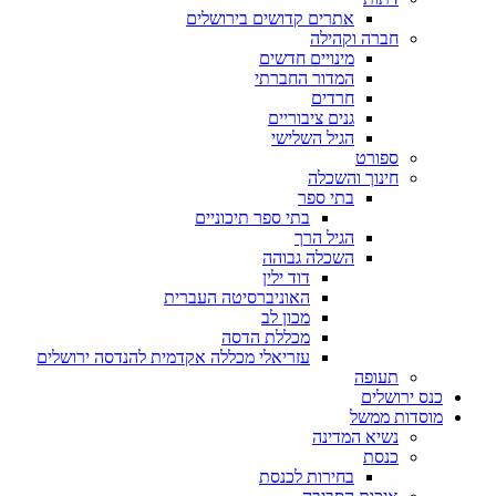
אתרים קדושים בירושלים
חברה וקהילה
מינויים חדשים
המדור החברתי
חרדים
גנים ציבוריים
הגיל השלישי
ספורט
חינוך והשכלה
בתי ספר
בתי ספר תיכוניים
הגיל הרך
השכלה גבוהה
דוד ילין
האוניברסיטה העברית
מכון לב
מכללת הדסה
עזריאלי מכללה אקדמית להנדסה ירושלים
תעופה
כנס ירושלים
מוסדות ממשל
נשיא המדינה
כנסת
בחירות לכנסת