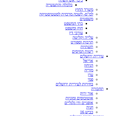
כיבוי אש והצלה
כלכלה והתעשייה
משרד החוץ
למ"ס- לשכה מרכזית לסטטיסטיקה
משפטים
בתי המשפט
חוק ומשפט
עורכי דין
עלייה וקליטה
תרבות וספורט
תשתיות
רשות המיסים
עיריית ירושלים
אריאל
הגיחון
מוריה
עדן
פמי
בחירות לעיריית ירושלים
תחבורה
אור ירוק
אוטובוסים ומוניות
אופניים ודו גלגליים
חניה
כביש 16