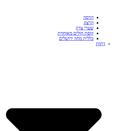
הדסה
הרצוג
שערי צדק
קופת חולים מאוחדת
כללית מחוז ירושלים
דתות