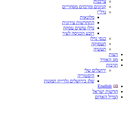
צרכנות
קניונים ומרכזים מסחריים
נדל"ן
מלונאות
התחדשות עירונית
נדלן עושים עסקה
רובע הכניסה לעיר
כנסי נדלן
תעסוקה
תעשיה
דעות
מזג האוויר
תרבות
ירושלים שלי
היסטוריה
שלג בירושלים גלריית תמונות
English
חדשות ישראל
המייל האדום