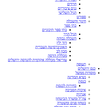
חרדים
גנים ציבוריים
הגיל השלישי
ספורט
חינוך והשכלה
בתי ספר
בתי ספר תיכוניים
הגיל הרך
השכלה גבוהה
דוד ילין
האוניברסיטה העברית
מכון לב
מכללת הדסה
עזריאלי מכללה אקדמית להנדסה ירושלים
תעופה
כנס ירושלים
מוסדות ממשל
נשיא המדינה
כנסת
בחירות לכנסת
איכות הסביבה
אנרגיה
צה"ל ומשרד הביטחון
בטחון פנים ומשטרה