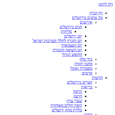
דלג לתוכן
דף הבית
מה עושים בירושלים
אירועים
חגים בירושלים
סליחות
יום ירושלים
יום הזכרון לחללי מערכות ישראל
יום העצמאות
יום השואה והגבורה
החופש הגדול
בתי מלון
מחנה יהודה
מסעדות ואוכל
סרטים
חדשות
קצרים בירושלים
בריאות
הדסה
הרצוג
שערי צדק
קופת חולים מאוחדת
כללית מחוז ירושלים
דתות