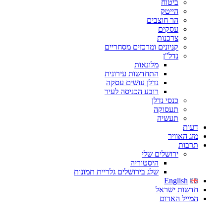
ביטוח
הייטק
הר חוצבים
עסקים
צרכנות
קניונים ומרכזים מסחריים
נדל"ן
מלונאות
התחדשות עירונית
נדלן עושים עסקה
רובע הכניסה לעיר
כנסי נדלן
תעסוקה
תעשיה
דעות
מזג האוויר
תרבות
ירושלים שלי
היסטוריה
שלג בירושלים גלריית תמונות
English
חדשות ישראל
המייל האדום