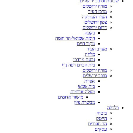
שכונות וסובב ירושלים
מזרח ירושלים
מרכז העיר
העיר העתיקה
צפון ירושלים
דרום ירושלים
בקעה
חומת שמואל-הר חומה
מקור חיים
מערב העיר
מלחה
גבעת מרדכי
בית הכרם ויפה נוף
מזרח ירושלים
סובב ירושלים
אפרת
בית שמש
מעלה אדומים
מישור אדומים
מבשרת ציון
כלכלה
ביטוח
הייטק
הר חוצבים
עסקים