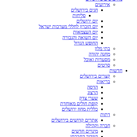
אירועים
חגים בירושלים
סליחות
יום ירושלים
יום הזכרון לחללי מערכות ישראל
יום העצמאות
יום השואה והגבורה
החופש הגדול
בתי מלון
מחנה יהודה
מסעדות ואוכל
סרטים
חדשות
קצרים בירושלים
בריאות
הדסה
הרצוג
שערי צדק
קופת חולים מאוחדת
כללית מחוז ירושלים
דתות
אתרים קדושים בירושלים
חברה וקהילה
מינויים חדשים
המדור החברתי