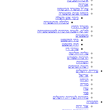
איכות הסביבה
אנרגיה
צה"ל ומשרד הביטחון
בטחון פנים ומשטרה
כיבוי אש והצלה
כלכלה והתעשייה
משרד החוץ
למ"ס- לשכה מרכזית לסטטיסטיקה
משפטים
בתי המשפט
חוק ומשפט
עורכי דין
עלייה וקליטה
תרבות וספורט
תשתיות
רשות המיסים
עיריית ירושלים
אריאל
הגיחון
מוריה
עדן
פמי
בחירות לעיריית ירושלים
תחבורה
אור ירוק