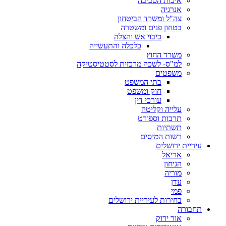
איכות הסביבה
אנרגיה
צה"ל ומשרד הביטחון
בטחון פנים ומשטרה
כיבוי אש והצלה
כלכלה והתעשייה
משרד החוץ
למ"ס- לשכה מרכזית לסטטיסטיקה
משפטים
בתי המשפט
חוק ומשפט
עורכי דין
עלייה וקליטה
תרבות וספורט
תשתיות
רשות המיסים
עיריית ירושלים
אריאל
הגיחון
מוריה
עדן
פמי
בחירות לעיריית ירושלים
תחבורה
אור ירוק