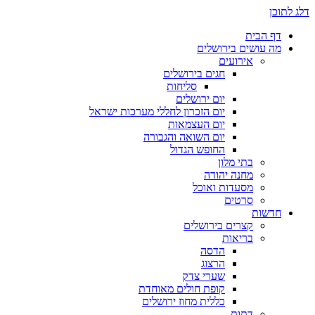
דלג לתוכן
דף הבית
מה עושים בירושלים
אירועים
חגים בירושלים
סליחות
יום ירושלים
יום הזכרון לחללי מערכות ישראל
יום העצמאות
יום השואה והגבורה
החופש הגדול
בתי מלון
מחנה יהודה
מסעדות ואוכל
סרטים
חדשות
קצרים בירושלים
בריאות
הדסה
הרצוג
שערי צדק
קופת חולים מאוחדת
כללית מחוז ירושלים
דתות