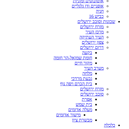
אוטובוסים ומוניות
אופניים ודו גלגליים
חניה
כביש 16
שכונות וסובב ירושלים
מזרח ירושלים
מרכז העיר
העיר העתיקה
צפון ירושלים
דרום ירושלים
בקעה
חומת שמואל-הר חומה
מקור חיים
מערב העיר
מלחה
גבעת מרדכי
בית הכרם ויפה נוף
מזרח ירושלים
סובב ירושלים
אפרת
בית שמש
מעלה אדומים
מישור אדומים
מבשרת ציון
כלכלה