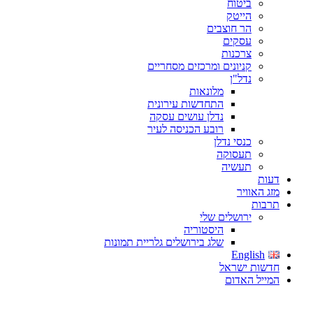
ביטוח
הייטק
הר חוצבים
עסקים
צרכנות
קניונים ומרכזים מסחריים
נדל"ן
מלונאות
התחדשות עירונית
נדלן עושים עסקה
רובע הכניסה לעיר
כנסי נדלן
תעסוקה
תעשיה
דעות
מזג האוויר
תרבות
ירושלים שלי
היסטוריה
שלג בירושלים גלריית תמונות
English
חדשות ישראל
המייל האדום