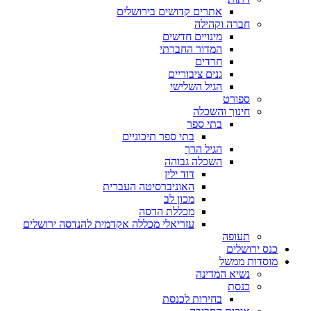
אתרים קדושים בירושלים
חברה וקהילה
מינויים חדשים
המדור החברתי
חרדים
גנים ציבוריים
הגיל השלישי
ספורט
חינוך והשכלה
בתי ספר
בתי ספר תיכוניים
הגיל הרך
השכלה גבוהה
דוד ילין
האוניברסיטה העברית
מכון לב
מכללת הדסה
עזריאלי מכללה אקדמית להנדסה ירושלים
תעופה
כנס ירושלים
מוסדות ממשל
נשיא המדינה
כנסת
בחירות לכנסת