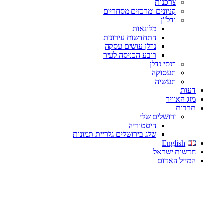
צרכנות
קניונים ומרכזים מסחריים
נדל"ן
מלונאות
התחדשות עירונית
נדלן עושים עסקה
רובע הכניסה לעיר
כנסי נדלן
תעסוקה
תעשיה
דעות
מזג האוויר
תרבות
ירושלים שלי
היסטוריה
שלג בירושלים גלריית תמונות
English
חדשות ישראל
המייל האדום