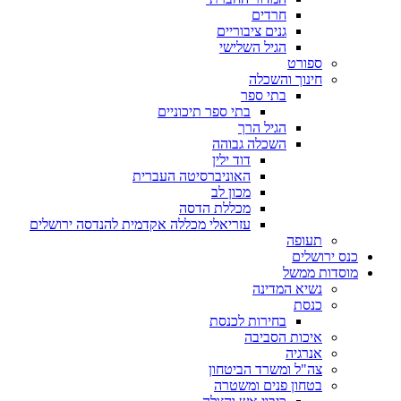
חרדים
גנים ציבוריים
הגיל השלישי
ספורט
חינוך והשכלה
בתי ספר
בתי ספר תיכוניים
הגיל הרך
השכלה גבוהה
דוד ילין
האוניברסיטה העברית
מכון לב
מכללת הדסה
עזריאלי מכללה אקדמית להנדסה ירושלים
תעופה
כנס ירושלים
מוסדות ממשל
נשיא המדינה
כנסת
בחירות לכנסת
איכות הסביבה
אנרגיה
צה"ל ומשרד הביטחון
בטחון פנים ומשטרה