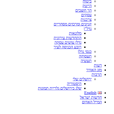
ביטוח
הייטק
הר חוצבים
עסקים
צרכנות
קניונים ומרכזים מסחריים
נדל"ן
מלונאות
התחדשות עירונית
נדלן עושים עסקה
רובע הכניסה לעיר
כנסי נדלן
תעסוקה
תעשיה
דעות
מזג האוויר
תרבות
ירושלים שלי
היסטוריה
שלג בירושלים גלריית תמונות
English
חדשות ישראל
המייל האדום