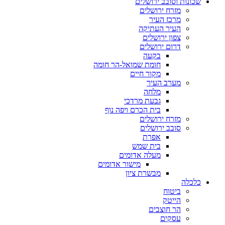
שכונות וסובב ירושלים
מזרח ירושלים
מרכז העיר
העיר העתיקה
צפון ירושלים
דרום ירושלים
בקעה
חומת שמואל-הר חומה
מקור חיים
מערב העיר
מלחה
גבעת מרדכי
בית הכרם ויפה נוף
מזרח ירושלים
סובב ירושלים
אפרת
בית שמש
מעלה אדומים
מישור אדומים
מבשרת ציון
כלכלה
ביטוח
הייטק
הר חוצבים
עסקים