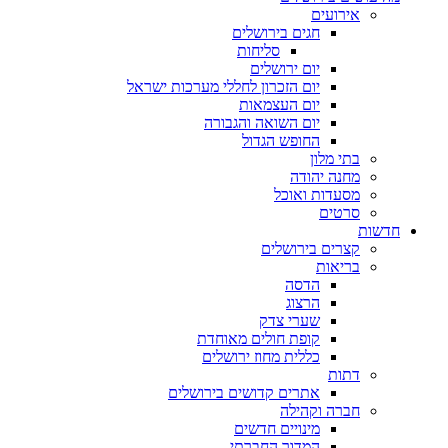
אירועים
חגים בירושלים
סליחות
יום ירושלים
יום הזכרון לחללי מערכות ישראל
יום העצמאות
יום השואה והגבורה
החופש הגדול
בתי מלון
מחנה יהודה
מסעדות ואוכל
סרטים
חדשות
קצרים בירושלים
בריאות
הדסה
הרצוג
שערי צדק
קופת חולים מאוחדת
כללית מחוז ירושלים
דתות
אתרים קדושים בירושלים
חברה וקהילה
מינויים חדשים
המדור החברתי