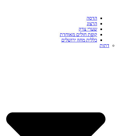
הדסה
הרצוג
שערי צדק
קופת חולים מאוחדת
כללית מחוז ירושלים
דתות