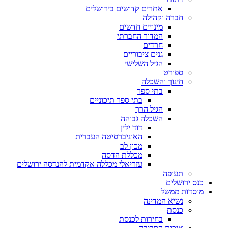
אתרים קדושים בירושלים
חברה וקהילה
מינויים חדשים
המדור החברתי
חרדים
גנים ציבוריים
הגיל השלישי
ספורט
חינוך והשכלה
בתי ספר
בתי ספר תיכוניים
הגיל הרך
השכלה גבוהה
דוד ילין
האוניברסיטה העברית
מכון לב
מכללת הדסה
עזריאלי מכללה אקדמית להנדסה ירושלים
תעופה
כנס ירושלים
מוסדות ממשל
נשיא המדינה
כנסת
בחירות לכנסת