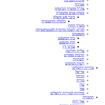
איכות הסביבה
אנרגיה
צה"ל ומשרד הביטחון
בטחון פנים ומשטרה
כיבוי אש והצלה
כלכלה והתעשייה
משרד החוץ
למ"ס- לשכה מרכזית לסטטיסטיקה
משפטים
בתי המשפט
חוק ומשפט
עורכי דין
עלייה וקליטה
תרבות וספורט
תשתיות
רשות המיסים
עיריית ירושלים
אריאל
הגיחון
מוריה
עדן
פמי
בחירות לעיריית ירושלים
תחבורה
אור ירוק