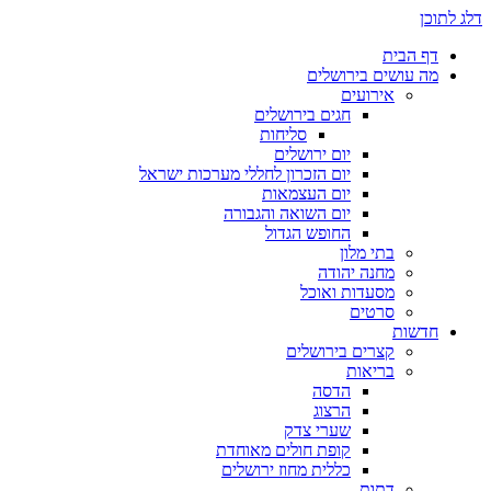
דלג לתוכן
דף הבית
מה עושים בירושלים
אירועים
חגים בירושלים
סליחות
יום ירושלים
יום הזכרון לחללי מערכות ישראל
יום העצמאות
יום השואה והגבורה
החופש הגדול
בתי מלון
מחנה יהודה
מסעדות ואוכל
סרטים
חדשות
קצרים בירושלים
בריאות
הדסה
הרצוג
שערי צדק
קופת חולים מאוחדת
כללית מחוז ירושלים
דתות