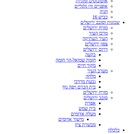
אוטובוסים ומוניות
אופניים ודו גלגליים
חניה
כביש 16
שכונות וסובב ירושלים
מזרח ירושלים
מרכז העיר
העיר העתיקה
צפון ירושלים
דרום ירושלים
בקעה
חומת שמואל-הר חומה
מקור חיים
מערב העיר
מלחה
גבעת מרדכי
בית הכרם ויפה נוף
מזרח ירושלים
סובב ירושלים
אפרת
בית שמש
מעלה אדומים
מישור אדומים
מבשרת ציון
כלכלה