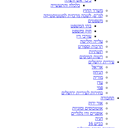
כיבוי אש והצלה
כלכלה והתעשייה
משרד החוץ
למ"ס- לשכה מרכזית לסטטיסטיקה
משפטים
בתי המשפט
חוק ומשפט
עורכי דין
עלייה וקליטה
תרבות וספורט
תשתיות
רשות המיסים
עיריית ירושלים
אריאל
הגיחון
מוריה
עדן
פמי
בחירות לעיריית ירושלים
תחבורה
אור ירוק
אוטובוסים ומוניות
אופניים ודו גלגליים
חניה
כביש 16