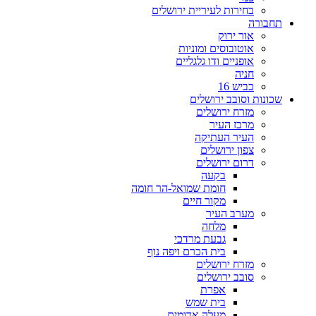
בחירות לעיריית ירושלים
תחבורה
אור ירוק
אוטובוסים ומוניות
אופניים ודו גלגליים
חניה
כביש 16
שכונות וסובב ירושלים
מזרח ירושלים
מרכז העיר
העיר העתיקה
צפון ירושלים
דרום ירושלים
בקעה
חומת שמואל-הר חומה
מקור חיים
מערב העיר
מלחה
גבעת מרדכי
בית הכרם ויפה נוף
מזרח ירושלים
סובב ירושלים
אפרת
בית שמש
מעלה אדומים