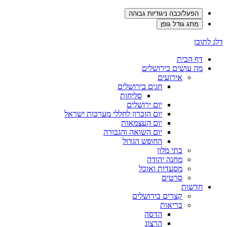
הפעל/כבה ניגודיות גבוהה
מתג גודל גופן
דלג לתוכן
דף הבית
מה עושים בירושלים
אירועים
חגים בירושלים
סליחות
יום ירושלים
יום הזכרון לחללי מערכות ישראל
יום העצמאות
יום השואה והגבורה
החופש הגדול
בתי מלון
מחנה יהודה
מסעדות ואוכל
סרטים
חדשות
קצרים בירושלים
בריאות
הדסה
הרצוג