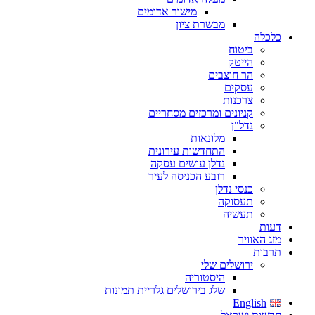
מישור אדומים
מבשרת ציון
כלכלה
ביטוח
הייטק
הר חוצבים
עסקים
צרכנות
קניונים ומרכזים מסחריים
נדל"ן
מלונאות
התחדשות עירונית
נדלן עושים עסקה
רובע הכניסה לעיר
כנסי נדלן
תעסוקה
תעשיה
דעות
מזג האוויר
תרבות
ירושלים שלי
היסטוריה
שלג בירושלים גלריית תמונות
English