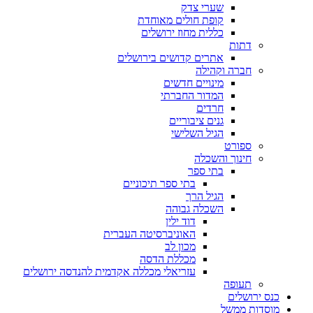
שערי צדק
קופת חולים מאוחדת
כללית מחוז ירושלים
דתות
אתרים קדושים בירושלים
חברה וקהילה
מינויים חדשים
המדור החברתי
חרדים
גנים ציבוריים
הגיל השלישי
ספורט
חינוך והשכלה
בתי ספר
בתי ספר תיכוניים
הגיל הרך
השכלה גבוהה
דוד ילין
האוניברסיטה העברית
מכון לב
מכללת הדסה
עזריאלי מכללה אקדמית להנדסה ירושלים
תעופה
כנס ירושלים
מוסדות ממשל