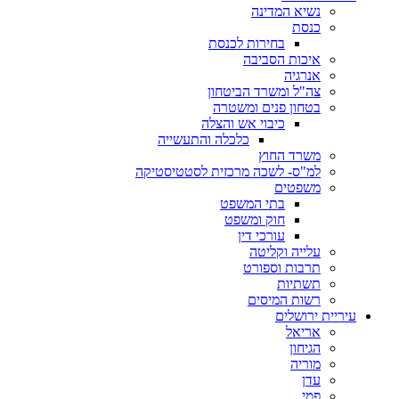
נשיא המדינה
כנסת
בחירות לכנסת
איכות הסביבה
אנרגיה
צה"ל ומשרד הביטחון
בטחון פנים ומשטרה
כיבוי אש והצלה
כלכלה והתעשייה
משרד החוץ
למ"ס- לשכה מרכזית לסטטיסטיקה
משפטים
בתי המשפט
חוק ומשפט
עורכי דין
עלייה וקליטה
תרבות וספורט
תשתיות
רשות המיסים
עיריית ירושלים
אריאל
הגיחון
מוריה
עדן
פמי