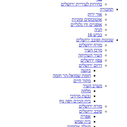
בחירות לעיריית ירושלים
תחבורה
אור ירוק
אוטובוסים ומוניות
אופניים ודו גלגליים
חניה
כביש 16
שכונות וסובב ירושלים
מזרח ירושלים
מרכז העיר
העיר העתיקה
צפון ירושלים
דרום ירושלים
בקעה
חומת שמואל-הר חומה
מקור חיים
מערב העיר
מלחה
גבעת מרדכי
בית הכרם ויפה נוף
מזרח ירושלים
סובב ירושלים
אפרת
בית שמש
מעלה אדומים