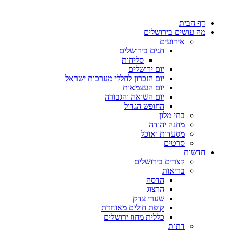
דף הבית
מה עושים בירושלים
אירועים
חגים בירושלים
סליחות
יום ירושלים
יום הזכרון לחללי מערכות ישראל
יום העצמאות
יום השואה והגבורה
החופש הגדול
בתי מלון
מחנה יהודה
מסעדות ואוכל
סרטים
חדשות
קצרים בירושלים
בריאות
הדסה
הרצוג
שערי צדק
קופת חולים מאוחדת
כללית מחוז ירושלים
דתות