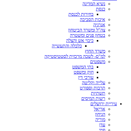
נשיא המדינה
כנסת
בחירות לכנסת
איכות הסביבה
אנרגיה
צה"ל ומשרד הביטחון
בטחון פנים ומשטרה
כיבוי אש והצלה
כלכלה והתעשייה
משרד החוץ
למ"ס- לשכה מרכזית לסטטיסטיקה
משפטים
בתי המשפט
חוק ומשפט
עורכי דין
עלייה וקליטה
תרבות וספורט
תשתיות
רשות המיסים
עיריית ירושלים
אריאל
הגיחון
מוריה
עדן
פמי