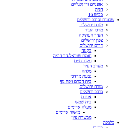
אופניים ודו גלגליים
חניה
כביש 16
שכונות וסובב ירושלים
מזרח ירושלים
מרכז העיר
העיר העתיקה
צפון ירושלים
דרום ירושלים
בקעה
חומת שמואל-הר חומה
מקור חיים
מערב העיר
מלחה
גבעת מרדכי
בית הכרם ויפה נוף
מזרח ירושלים
סובב ירושלים
אפרת
בית שמש
מעלה אדומים
מישור אדומים
מבשרת ציון
כלכלה
ביטוח