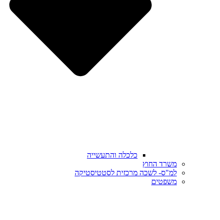
כלכלה והתעשייה
משרד החוץ
למ"ס- לשכה מרכזית לסטטיסטיקה
משפטים