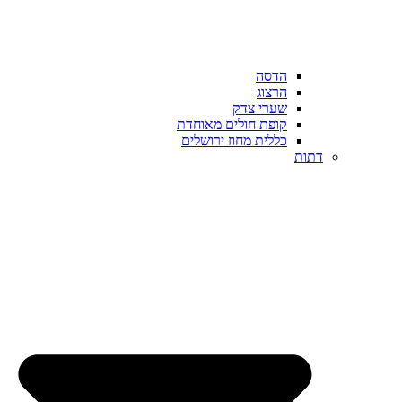
הדסה
הרצוג
שערי צדק
קופת חולים מאוחדת
כללית מחוז ירושלים
דתות