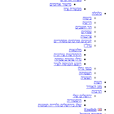
מישור אדומים
מבשרת ציון
כלכלה
ביטוח
הייטק
הר חוצבים
עסקים
צרכנות
קניונים ומרכזים מסחריים
נדל"ן
מלונאות
התחדשות עירונית
נדלן עושים עסקה
רובע הכניסה לעיר
כנסי נדלן
תעסוקה
תעשיה
דעות
מזג האוויר
תרבות
ירושלים שלי
היסטוריה
שלג בירושלים גלריית תמונות
English