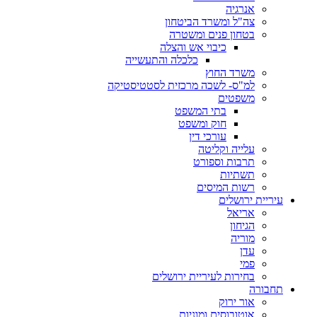
אנרגיה
צה"ל ומשרד הביטחון
בטחון פנים ומשטרה
כיבוי אש והצלה
כלכלה והתעשייה
משרד החוץ
למ"ס- לשכה מרכזית לסטטיסטיקה
משפטים
בתי המשפט
חוק ומשפט
עורכי דין
עלייה וקליטה
תרבות וספורט
תשתיות
רשות המיסים
עיריית ירושלים
אריאל
הגיחון
מוריה
עדן
פמי
בחירות לעיריית ירושלים
תחבורה
אור ירוק
אוטובוסים ומוניות