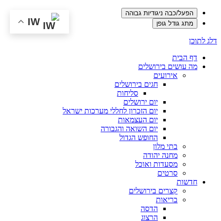
הפעל/כבה ניגודיות גבוהה
IW
מתג גודל גופן
דלג לתוכן
דף הבית
מה עושים בירושלים
אירועים
חגים בירושלים
סליחות
יום ירושלים
יום הזכרון לחללי מערכות ישראל
יום העצמאות
יום השואה והגבורה
החופש הגדול
בתי מלון
מחנה יהודה
מסעדות ואוכל
סרטים
חדשות
קצרים בירושלים
בריאות
הדסה
הרצוג