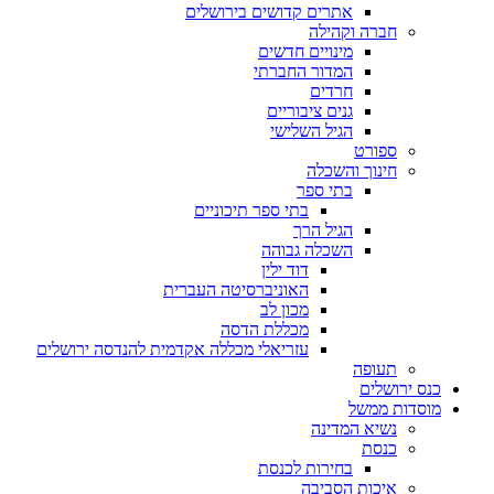
אתרים קדושים בירושלים
חברה וקהילה
מינויים חדשים
המדור החברתי
חרדים
גנים ציבוריים
הגיל השלישי
ספורט
חינוך והשכלה
בתי ספר
בתי ספר תיכוניים
הגיל הרך
השכלה גבוהה
דוד ילין
האוניברסיטה העברית
מכון לב
מכללת הדסה
עזריאלי מכללה אקדמית להנדסה ירושלים
תעופה
כנס ירושלים
מוסדות ממשל
נשיא המדינה
כנסת
בחירות לכנסת
איכות הסביבה