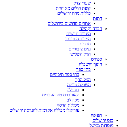
שערי צדק
קופת חולים מאוחדת
כללית מחוז ירושלים
דתות
אתרים קדושים בירושלים
חברה וקהילה
מינויים חדשים
המדור החברתי
חרדים
גנים ציבוריים
הגיל השלישי
ספורט
חינוך והשכלה
בתי ספר
בתי ספר תיכוניים
הגיל הרך
השכלה גבוהה
דוד ילין
האוניברסיטה העברית
מכון לב
מכללת הדסה
עזריאלי מכללה אקדמית להנדסה ירושלים
תעופה
כנס ירושלים
מוסדות ממשל