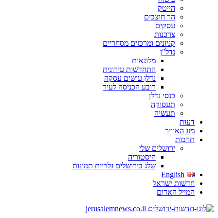
הייטק
הר חוצבים
עסקים
צרכנות
קניונים ומרכזים מסחריים
נדל"ן
מלונאות
התחדשות עירונית
נדלן עושים עסקה
רובע הכניסה לעיר
כנסי נדלן
תעסוקה
תעשיה
דעות
מזג האוויר
תרבות
ירושלים שלי
היסטוריה
שלג בירושלים גלריית תמונות
English
חדשות ישראל
המייל האדום