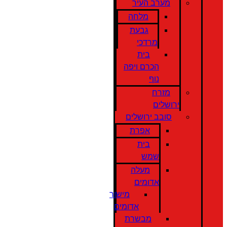
מערב העיר
מלחה
גבעת
מרדכי
בית
הכרם ויפה
נוף
מזרח
ירושלים
סובב ירושלים
אפרת
בית
שמש
מעלה
אדומים
מישור
אדומים
מבשרת