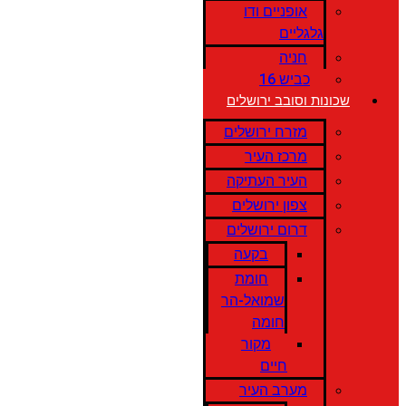
אופניים ודו
גלגליים
חניה
כביש 16
שכונות וסובב ירושלים
מזרח ירושלים
מרכז העיר
העיר העתיקה
צפון ירושלים
דרום ירושלים
בקעה
חומת
שמואל-הר
חומה
מקור
חיים
מערב העיר