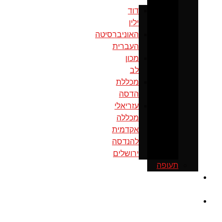
דוד
ילין
האוניברסיטה
העברית
מכון
לב
מכללת
הדסה
עזריאלי
מכללה
אקדמית
להנדסה
ירושלים
תעופה
כנס
ירושלים
מוסדות
ממשל