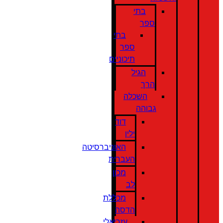
בתי
ספר
בתי
ספר
תיכוניים
הגיל
הרך
השכלה
גבוהה
דוד
ילין
האוניברסיטה
העברית
מכון
לב
מכללת
הדסה
עזריאלי