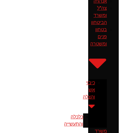
אנרגיה
צה"ל
ומשרד
הביטחון
בטחון
פנים
ומשטרה
כיבוי
אש
והצלה
כלכלה
והתעשייה
משרד