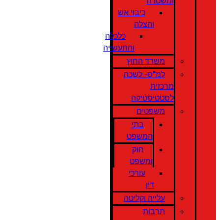
ומשטרה
כיבוי אש
והצלה
כלכלה
והתעשייה
משרד החוץ
למ"ס- לשכה
מרכזית
לסטטיסטיקה
משפטים
בתי
המשפט
חוק
ומשפט
עורכי
דין
עלייה וקליטה
תרבות