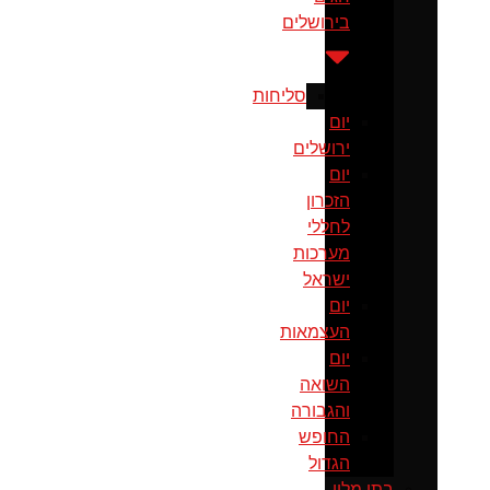
בירושלים
סליחות
יום
ירושלים
יום
הזכרון
לחללי
מערכות
ישראל
יום
העצמאות
יום
השואה
והגבורה
החופש
הגדול
בתי מלון