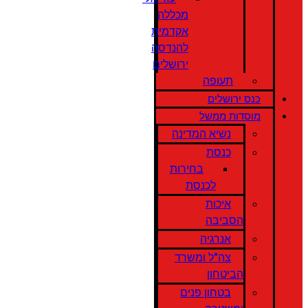
מכללה
אקדמית
להנדסה
ירושלים
תעופה
כנס ירושלים
מוסדות ממשל
נשיא המדינה
כנסת
בחירות
לכנסת
איכות
הסביבה
אנרגיה
צה"ל ומשרד
הביטחון
בטחון פנים