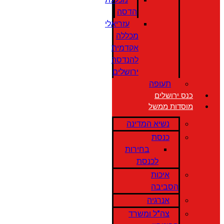
הדסה
עזריאלי
מכללה
אקדמית
להנדסה
ירושלים
תעופה
כנס ירושלים
מוסדות ממשל
נשיא המדינה
כנסת
בחירות
לכנסת
איכות
הסביבה
אנרגיה
צה"ל ומשרד