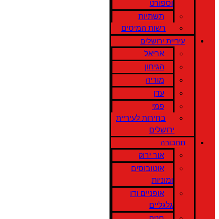
וספורט
תשתיות
רשות המיסים
עיריית ירושלים
אריאל
הגיחון
מוריה
עדן
פמי
בחירות לעיריית
ירושלים
תחבורה
אור ירוק
אוטובוסים
ומוניות
אופניים ודו
גלגליים
חניה