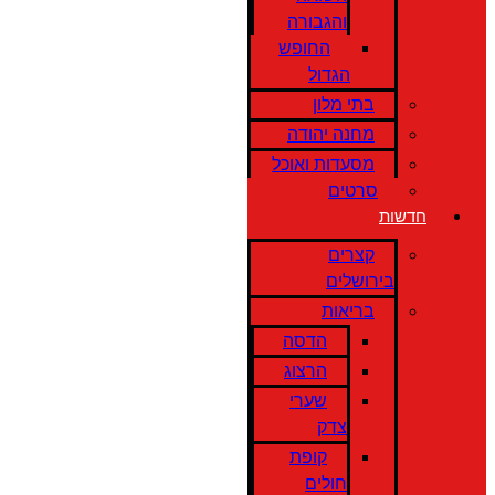
והגבורה
החופש
הגדול
בתי מלון
מחנה יהודה
מסעדות ואוכל
סרטים
חדשות
קצרים
בירושלים
בריאות
הדסה
הרצוג
שערי
צדק
קופת
חולים