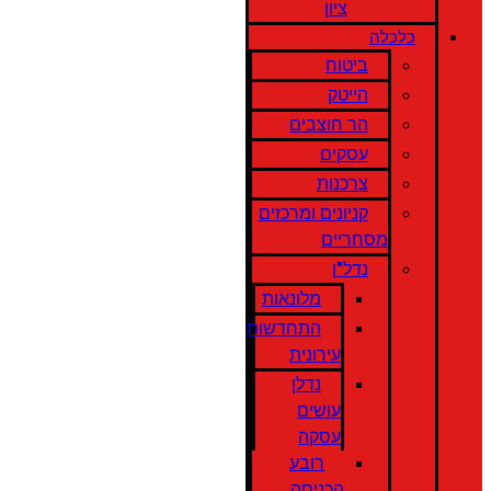
ציון
כלכלה
ביטוח
הייטק
הר חוצבים
עסקים
צרכנות
קניונים ומרכזים
מסחריים
נדל"ן
מלונאות
התחדשות
עירונית
נדלן
עושים
עסקה
רובע
הכניסה