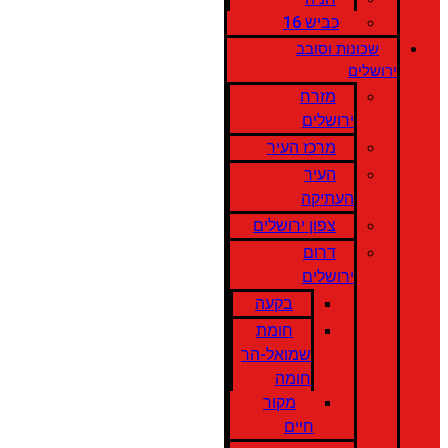
כביש 16
שכונות וסובב
ירושלים
מזרח
ירושלים
מרכז העיר
העיר
העתיקה
צפון ירושלים
דרום
ירושלים
בקעה
חומת
שמואל-הר
חומה
מקור
חיים