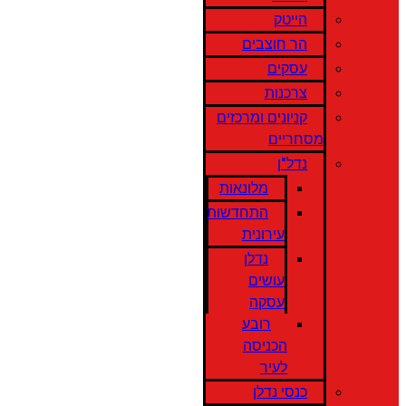
הייטק
הר חוצבים
עסקים
צרכנות
קניונים ומרכזים
מסחריים
נדל"ן
מלונאות
התחדשות
עירונית
נדלן
עושים
עסקה
רובע
הכניסה
לעיר
כנסי נדלן