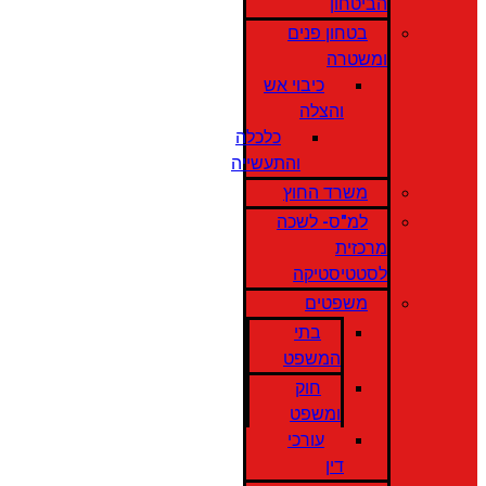
הביטחון
בטחון פנים
ומשטרה
כיבוי אש
והצלה
כלכלה
והתעשייה
משרד החוץ
למ"ס- לשכה
מרכזית
לסטטיסטיקה
משפטים
בתי
המשפט
חוק
ומשפט
עורכי
דין