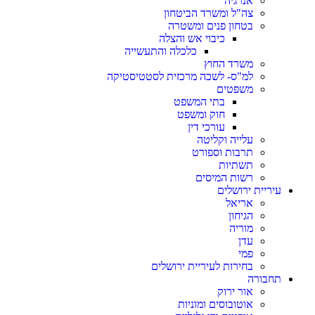
אנרגיה
צה"ל ומשרד הביטחון
בטחון פנים ומשטרה
כיבוי אש והצלה
כלכלה והתעשייה
משרד החוץ
למ"ס- לשכה מרכזית לסטטיסטיקה
משפטים
בתי המשפט
חוק ומשפט
עורכי דין
עלייה וקליטה
תרבות וספורט
תשתיות
רשות המיסים
עיריית ירושלים
אריאל
הגיחון
מוריה
עדן
פמי
בחירות לעיריית ירושלים
תחבורה
אור ירוק
אוטובוסים ומוניות