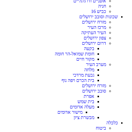
אופניים ודו גלגליים
חניה
כביש 16
שכונות וסובב ירושלים
מזרח ירושלים
מרכז העיר
העיר העתיקה
צפון ירושלים
דרום ירושלים
בקעה
חומת שמואל-הר חומה
מקור חיים
מערב העיר
מלחה
גבעת מרדכי
בית הכרם ויפה נוף
מזרח ירושלים
סובב ירושלים
אפרת
בית שמש
מעלה אדומים
מישור אדומים
מבשרת ציון
כלכלה
ביטוח