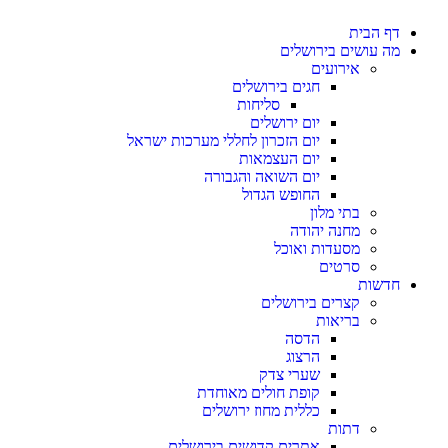
דף הבית
מה עושים בירושלים
אירועים
חגים בירושלים
סליחות
יום ירושלים
יום הזכרון לחללי מערכות ישראל
יום העצמאות
יום השואה והגבורה
החופש הגדול
בתי מלון
מחנה יהודה
מסעדות ואוכל
סרטים
חדשות
קצרים בירושלים
בריאות
הדסה
הרצוג
שערי צדק
קופת חולים מאוחדת
כללית מחוז ירושלים
דתות
אתרים קדושים בירושלים