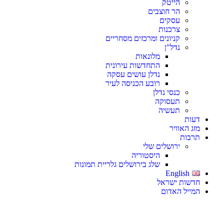
הייטק
הר חוצבים
עסקים
צרכנות
קניונים ומרכזים מסחריים
נדל"ן
מלונאות
התחדשות עירונית
נדלן עושים עסקה
רובע הכניסה לעיר
כנסי נדלן
תעסוקה
תעשיה
דעות
מזג האוויר
תרבות
ירושלים שלי
היסטוריה
שלג בירושלים גלריית תמונות
English
חדשות ישראל
המייל האדום