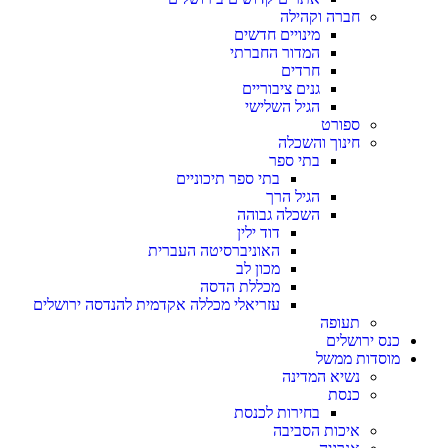
חברה וקהילה
מינויים חדשים
המדור החברתי
חרדים
גנים ציבוריים
הגיל השלישי
ספורט
חינוך והשכלה
בתי ספר
בתי ספר תיכוניים
הגיל הרך
השכלה גבוהה
דוד ילין
האוניברסיטה העברית
מכון לב
מכללת הדסה
עזריאלי מכללה אקדמית להנדסה ירושלים
תעופה
כנס ירושלים
מוסדות ממשל
נשיא המדינה
כנסת
בחירות לכנסת
איכות הסביבה