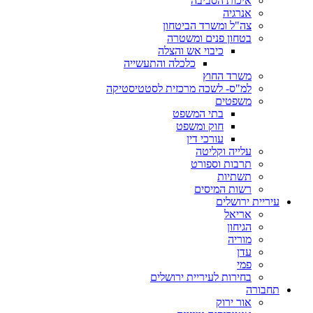
איכות הסביבה
אנרגיה
צה"ל ומשרד הביטחון
בטחון פנים ומשטרה
כיבוי אש והצלה
כלכלה והתעשייה
משרד החוץ
למ"ס- לשכה מרכזית לסטטיסטיקה
משפטים
בתי המשפט
חוק ומשפט
עורכי דין
עלייה וקליטה
תרבות וספורט
תשתיות
רשות המיסים
עיריית ירושלים
אריאל
הגיחון
מוריה
עדן
פמי
בחירות לעיריית ירושלים
תחבורה
אור ירוק