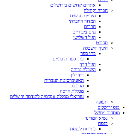
אתרים קדושים בירושלים
חברה וקהילה
מינויים חדשים
המדור החברתי
חרדים
גנים ציבוריים
הגיל השלישי
ספורט
חינוך והשכלה
בתי ספר
בתי ספר תיכוניים
הגיל הרך
השכלה גבוהה
דוד ילין
האוניברסיטה העברית
מכון לב
מכללת הדסה
עזריאלי מכללה אקדמית להנדסה ירושלים
תעופה
כנס ירושלים
מוסדות ממשל
נשיא המדינה
כנסת
בחירות לכנסת