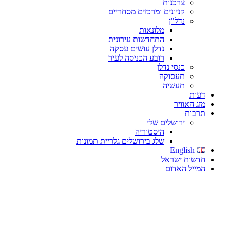
צרכנות
קניונים ומרכזים מסחריים
נדל"ן
מלונאות
התחדשות עירונית
נדלן עושים עסקה
רובע הכניסה לעיר
כנסי נדלן
תעסוקה
תעשיה
דעות
מזג האוויר
תרבות
ירושלים שלי
היסטוריה
שלג בירושלים גלריית תמונות
English
חדשות ישראל
המייל האדום