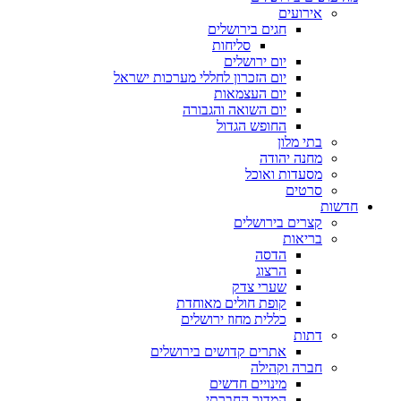
אירועים
חגים בירושלים
סליחות
יום ירושלים
יום הזכרון לחללי מערכות ישראל
יום העצמאות
יום השואה והגבורה
החופש הגדול
בתי מלון
מחנה יהודה
מסעדות ואוכל
סרטים
חדשות
קצרים בירושלים
בריאות
הדסה
הרצוג
שערי צדק
קופת חולים מאוחדת
כללית מחוז ירושלים
דתות
אתרים קדושים בירושלים
חברה וקהילה
מינויים חדשים
המדור החברתי