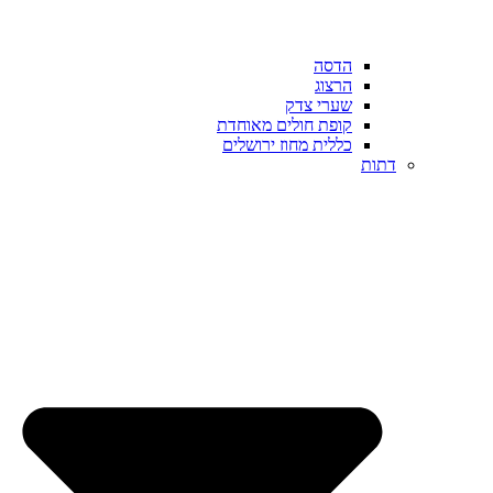
הדסה
הרצוג
שערי צדק
קופת חולים מאוחדת
כללית מחוז ירושלים
דתות