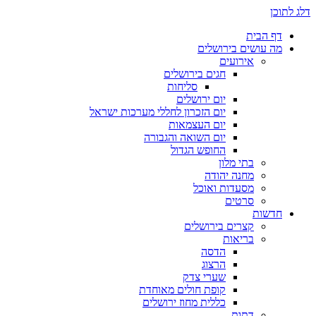
דלג לתוכן
דף הבית
מה עושים בירושלים
אירועים
חגים בירושלים
סליחות
יום ירושלים
יום הזכרון לחללי מערכות ישראל
יום העצמאות
יום השואה והגבורה
החופש הגדול
בתי מלון
מחנה יהודה
מסעדות ואוכל
סרטים
חדשות
קצרים בירושלים
בריאות
הדסה
הרצוג
שערי צדק
קופת חולים מאוחדת
כללית מחוז ירושלים
דתות