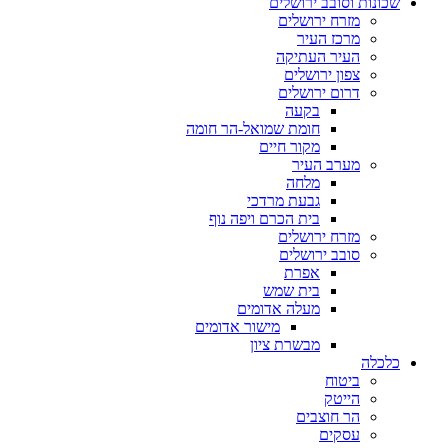
שכונות וסובב ירושלים
מזרח ירושלים
מרכז העיר
העיר העתיקה
צפון ירושלים
דרום ירושלים
בקעה
חומת שמואל-הר חומה
מקור חיים
מערב העיר
מלחה
גבעת מרדכי
בית הכרם ויפה נוף
מזרח ירושלים
סובב ירושלים
אפרת
בית שמש
מעלה אדומים
מישור אדומים
מבשרת ציון
כלכלה
ביטוח
הייטק
הר חוצבים
עסקים