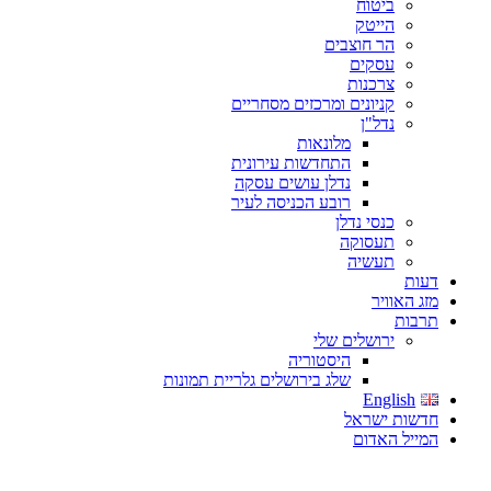
ביטוח
הייטק
הר חוצבים
עסקים
צרכנות
קניונים ומרכזים מסחריים
נדל"ן
מלונאות
התחדשות עירונית
נדלן עושים עסקה
רובע הכניסה לעיר
כנסי נדלן
תעסוקה
תעשיה
דעות
מזג האוויר
תרבות
ירושלים שלי
היסטוריה
שלג בירושלים גלריית תמונות
English
חדשות ישראל
המייל האדום