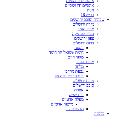
אוטובוסים ומוניות
אופניים ודו גלגליים
חניה
כביש 16
שכונות וסובב ירושלים
מזרח ירושלים
מרכז העיר
העיר העתיקה
צפון ירושלים
דרום ירושלים
בקעה
חומת שמואל-הר חומה
מקור חיים
מערב העיר
מלחה
גבעת מרדכי
בית הכרם ויפה נוף
מזרח ירושלים
סובב ירושלים
אפרת
בית שמש
מעלה אדומים
מישור אדומים
מבשרת ציון
כלכלה