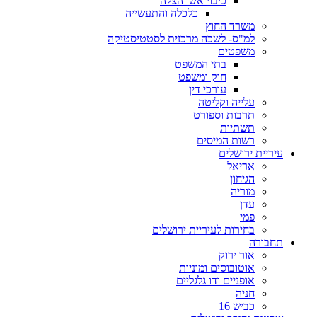
כיבוי אש והצלה
כלכלה והתעשייה
משרד החוץ
למ"ס- לשכה מרכזית לסטטיסטיקה
משפטים
בתי המשפט
חוק ומשפט
עורכי דין
עלייה וקליטה
תרבות וספורט
תשתיות
רשות המיסים
עיריית ירושלים
אריאל
הגיחון
מוריה
עדן
פמי
בחירות לעיריית ירושלים
תחבורה
אור ירוק
אוטובוסים ומוניות
אופניים ודו גלגליים
חניה
כביש 16