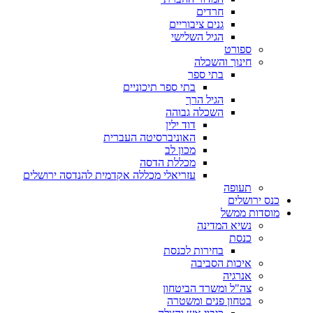
חרדים
גנים ציבוריים
הגיל השלישי
ספורט
חינוך והשכלה
בתי ספר
בתי ספר תיכוניים
הגיל הרך
השכלה גבוהה
דוד ילין
האוניברסיטה העברית
מכון לב
מכללת הדסה
עזריאלי מכללה אקדמית להנדסה ירושלים
תעופה
כנס ירושלים
מוסדות ממשל
נשיא המדינה
כנסת
בחירות לכנסת
איכות הסביבה
אנרגיה
צה"ל ומשרד הביטחון
בטחון פנים ומשטרה