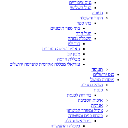
גנים ציבוריים
הגיל השלישי
ספורט
חינוך והשכלה
בתי ספר
בתי ספר תיכוניים
הגיל הרך
השכלה גבוהה
דוד ילין
האוניברסיטה העברית
מכון לב
מכללת הדסה
עזריאלי מכללה אקדמית להנדסה ירושלים
תעופה
כנס ירושלים
מוסדות ממשל
נשיא המדינה
כנסת
בחירות לכנסת
איכות הסביבה
אנרגיה
צה"ל ומשרד הביטחון
בטחון פנים ומשטרה
כיבוי אש והצלה
כלכלה והתעשייה