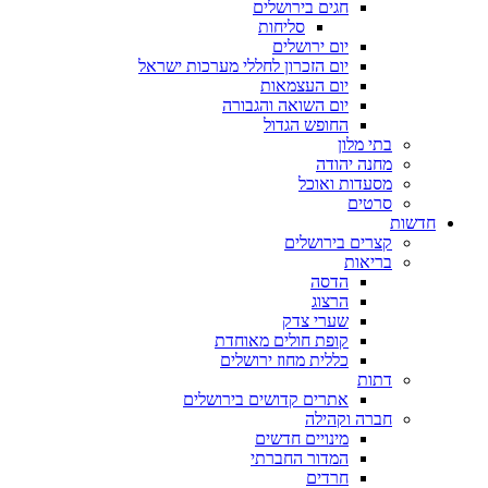
חגים בירושלים
סליחות
יום ירושלים
יום הזכרון לחללי מערכות ישראל
יום העצמאות
יום השואה והגבורה
החופש הגדול
בתי מלון
מחנה יהודה
מסעדות ואוכל
סרטים
חדשות
קצרים בירושלים
בריאות
הדסה
הרצוג
שערי צדק
קופת חולים מאוחדת
כללית מחוז ירושלים
דתות
אתרים קדושים בירושלים
חברה וקהילה
מינויים חדשים
המדור החברתי
חרדים