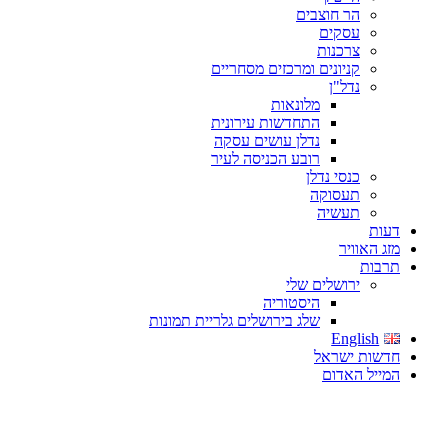
הר חוצבים
עסקים
צרכנות
קניונים ומרכזים מסחריים
נדל"ן
מלונאות
התחדשות עירונית
נדלן עושים עסקה
רובע הכניסה לעיר
כנסי נדלן
תעסוקה
תעשיה
דעות
מזג האוויר
תרבות
ירושלים שלי
היסטוריה
שלג בירושלים גלריית תמונות
English
חדשות ישראל
המייל האדום