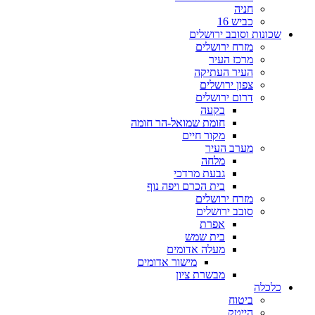
חניה
כביש 16
שכונות וסובב ירושלים
מזרח ירושלים
מרכז העיר
העיר העתיקה
צפון ירושלים
דרום ירושלים
בקעה
חומת שמואל-הר חומה
מקור חיים
מערב העיר
מלחה
גבעת מרדכי
בית הכרם ויפה נוף
מזרח ירושלים
סובב ירושלים
אפרת
בית שמש
מעלה אדומים
מישור אדומים
מבשרת ציון
כלכלה
ביטוח
הייטק