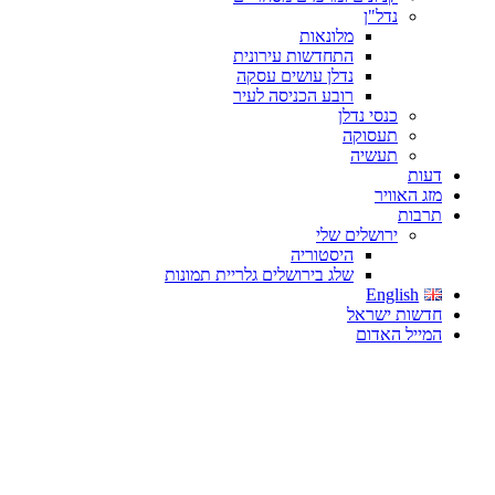
נדל"ן
מלונאות
התחדשות עירונית
נדלן עושים עסקה
רובע הכניסה לעיר
כנסי נדלן
תעסוקה
תעשיה
דעות
מזג האוויר
תרבות
ירושלים שלי
היסטוריה
שלג בירושלים גלריית תמונות
English
חדשות ישראל
המייל האדום