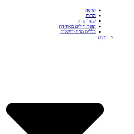
הדסה
הרצוג
שערי צדק
קופת חולים מאוחדת
כללית מחוז ירושלים
דתות