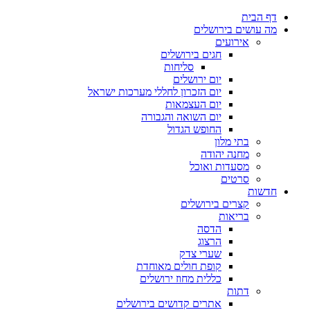
דלג
דף הבית
לתוכן
מה עושים בירושלים
אירועים
חגים בירושלים
סליחות
יום ירושלים
יום הזכרון לחללי מערכות ישראל
יום העצמאות
יום השואה והגבורה
החופש הגדול
בתי מלון
מחנה יהודה
מסעדות ואוכל
סרטים
חדשות
קצרים בירושלים
בריאות
הדסה
הרצוג
שערי צדק
קופת חולים מאוחדת
כללית מחוז ירושלים
דתות
אתרים קדושים בירושלים