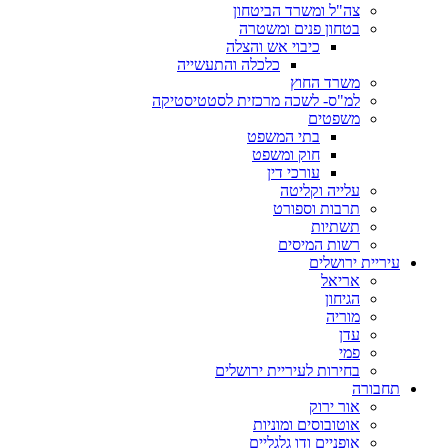
צה"ל ומשרד הביטחון
בטחון פנים ומשטרה
כיבוי אש והצלה
כלכלה והתעשייה
משרד החוץ
למ"ס- לשכה מרכזית לסטטיסטיקה
משפטים
בתי המשפט
חוק ומשפט
עורכי דין
עלייה וקליטה
תרבות וספורט
תשתיות
רשות המיסים
עיריית ירושלים
אריאל
הגיחון
מוריה
עדן
פמי
בחירות לעיריית ירושלים
תחבורה
אור ירוק
אוטובוסים ומוניות
אופניים ודו גלגליים