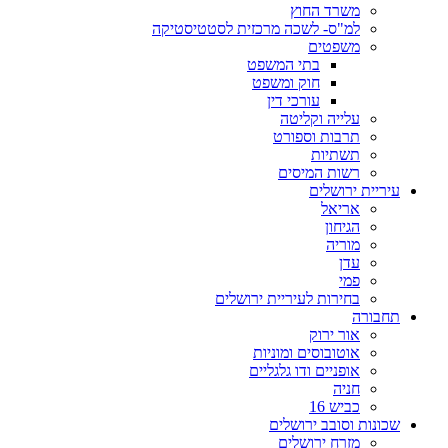
משרד החוץ
למ"ס- לשכה מרכזית לסטטיסטיקה
משפטים
בתי המשפט
חוק ומשפט
עורכי דין
עלייה וקליטה
תרבות וספורט
תשתיות
רשות המיסים
עיריית ירושלים
אריאל
הגיחון
מוריה
עדן
פמי
בחירות לעיריית ירושלים
תחבורה
אור ירוק
אוטובוסים ומוניות
אופניים ודו גלגליים
חניה
כביש 16
שכונות וסובב ירושלים
מזרח ירושלים