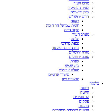
מרכז העיר
העיר העתיקה
צפון ירושלים
דרום ירושלים
בקעה
חומת שמואל-הר חומה
מקור חיים
מערב העיר
מלחה
גבעת מרדכי
בית הכרם ויפה נוף
מזרח ירושלים
סובב ירושלים
אפרת
בית שמש
מעלה אדומים
מישור אדומים
מבשרת ציון
כלכלה
ביטוח
הייטק
הר חוצבים
עסקים
צרכנות
קניונים ומרכזים מסחריים